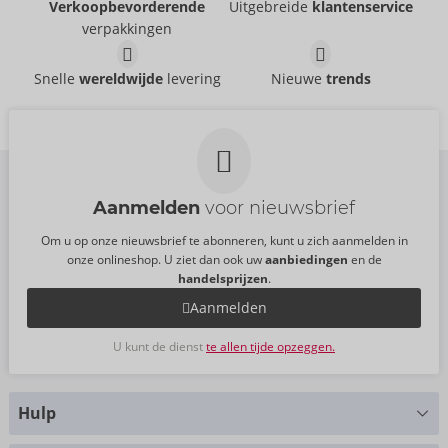
Verkoopbevorderende
Uitgebreide
klantenservice
ZADO
ZADO
- ORION Brand
- ORION Brand
verpakkingen
20500801001
Uitgepakt
AVP:
99,95 €
20406201000
Leather Harness
Leather Chest Harness
Snelle
wereldwijde
levering
Nieuwe
trends
AVP:
44,95 €
ZADO
ZADO
- ORION Brand
- ORION Brand
20102831151
20103051151
AVP:
99,95 €
AVP:
99,95 €
Maat:
S-L
Aanmelden
voor nieuwsbrief
Om u op onze nieuwsbrief te abonneren, kunt u zich aanmelden in
onze onlineshop. U ziet dan ook uw
aanbiedingen
en de
handelsprijzen
.
Aanmelden
U kunt de dienst
te allen tijde opzeggen.
Hulp