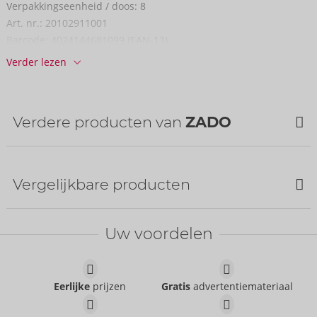
Verpakkings­eenheid / doos:
8
Art. nr.:
20102911001
Barcode:
4024144681099 (EAN-13)
Tariefnummer douane:
42031000
Verder lezen
Land van herkomst:
IN
Beschikbaarheid
volgende levering:
44/2026
Verdere producten van
ZADO
NIEUW
Vergelijkbare producten
Bestseller
Uw voordelen
Eerlijke
prijzen
Gratis
advertentiemateriaal
Humbler
Leather Paddle