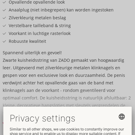
Opvallende opvallende look
Anaalplug (niet inbegrepen) kan worden ingestoken
Zilverkleurig metalen beslag
Verstelbare tailleband & string
Voorkant in luchtige rasterlook
Robuuste kwaliteit
Spannend uiterlijk en gevoel!
Zwarte kuisheidsstring van ZADO gemaakt van hoogwaardig
leer. Uitgevoerd met zilverkleurige metalen klinknagels en
gespen voor een exclusieve look en duurzaamheid. De penis
verdwijnt achter het opvallende gaas van de band met
klinknagels aan de voorkant - rondom geventileerd voor
optimaal comfort. De kuisheidsstring is natuurlijk afsluitbaar: 2
kleine, decoratieve hangslotjes met sleutels vergrendelen de
verstelbare tailleband en de verstelbare string. Een anaalplug
met een standaard/zuignap (niet inbegrepen) kan in de
Verder lezen
variabele plugbevestigingsmanchet in de string worden