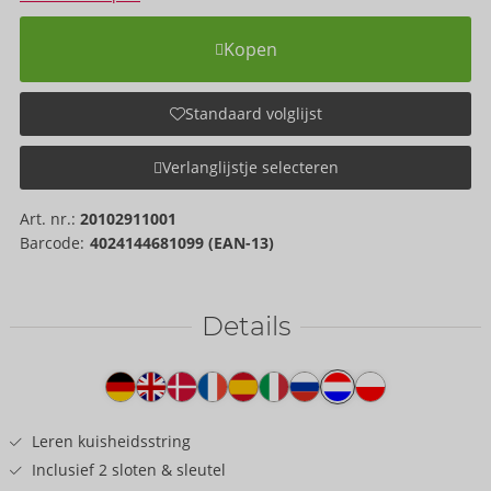
Kopen
Standaard volglijst
Verlanglijstje selecteren
Art. nr.:
20102911001
Barcode:
4024144681099 (EAN-13)
Details
Producttekst
Leren kuisheidsstring
Inclusief 2 sloten & sleutel