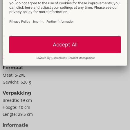
gestoken voor extra opwindende sensaties. De manchet kan ook
Gegevens en kenmerken
worden verwijderd met drukknopen.
Kenmerken
Leer (buffel/koe/lam, chroomvrij gelooid), metaal.
Voor mannen
Geleverd zonder anaalplug.
Gegevens
Kleur:
zwart
Materiaal:
Leder + Metall
Naar de materiële informatie
Formaat
Maat:
S-2XL
Gewicht:
620 g
Verpakking
Breedte:
19 cm
Hoogte:
10 cm
Lengte:
29,5 cm
Informatie