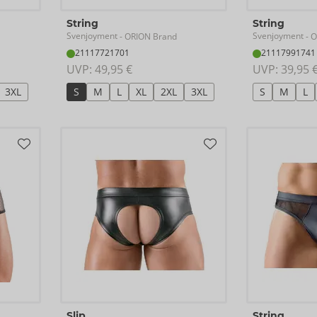
String
String
Svenjoyment
Svenjoyment
- ORION Brand
- O
21117721701
21117991741
UVP: 
49,95 €
UVP: 
39,95 
3XL
S
M
L
XL
2XL
3XL
S
M
L
Slip
String