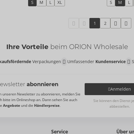
S
M
L
XL
S
M
L
1
2
Ihre Vorteile
beim ORION Wholesale
kaufsfördernde
Verpackungen
Umfassender
Kundenservice
ewsletter
abonnieren
Anmelden
 unseren Newsletter zu abonnieren, melden Sie
ch bitte im Onlineshop an. Dann sehen Sie auch
Sie können den Dienst j
re
Angebote
und die
Händlerpreise
.
abbestellen.
Service
Über u