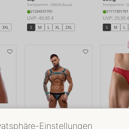
Svenjoyment
Svenjoyment
- ORION Brand
- O
21204531701
21117301701
UVP: 
49,95 €
UVP: 
29,95 
3XL
S
M
L
XL
2XL
S
M
L
Set
Slip
Svenjoyment
Svenjoyment
- ORION Brand
- O