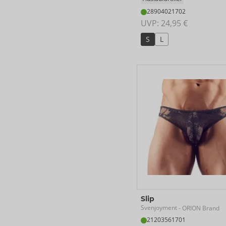
28904021702
UVP: 
24,95 €
S
L
Slip
Svenjoyment
- ORION Brand
21203561701