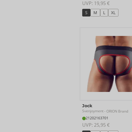
UVP: 
19,95 €
S
M
L
XL
Jock
Svenjoyment
- ORION Brand
21202163701
UVP: 
25,95 €