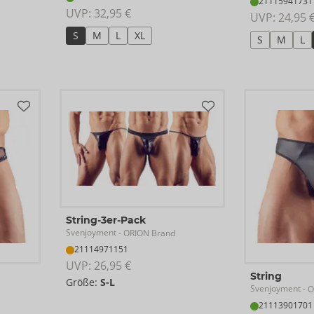
21115941731
UVP: 
32,95 €
UVP: 
24,95 
S
M
L
XL
S
M
L
String-3er-Pack
Svenjoyment
- ORION Brand
21114971151
UVP: 
26,95 €
String
Größe:
S-L
Svenjoyment
- O
21113901701