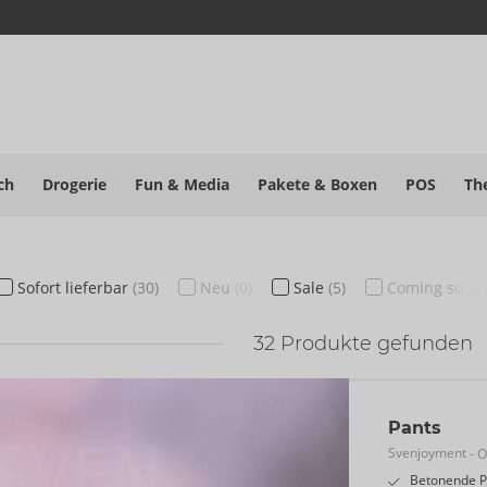
ch
Drogerie
Fun & Media
Pakete
& Boxen
POS
Th
Sofort
lieferbar
(30)
Neu
(0)
Sale
(5)
Coming soon
32
Produkte gefunden
Pants
Svenjoyment
- O
Betonende P