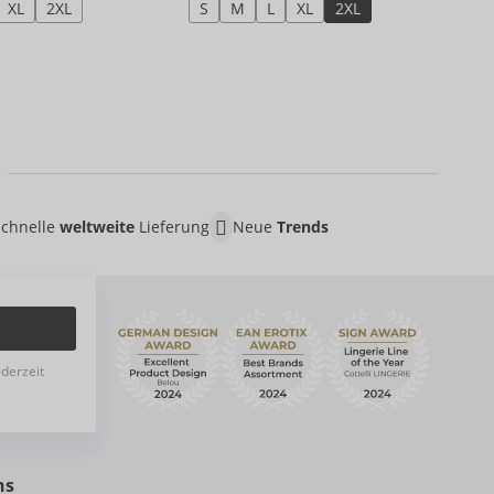
XL
2XL
S
M
L
XL
2XL
Schnelle
weltweite
Lieferung
Neue
Trends
ederzeit
ns