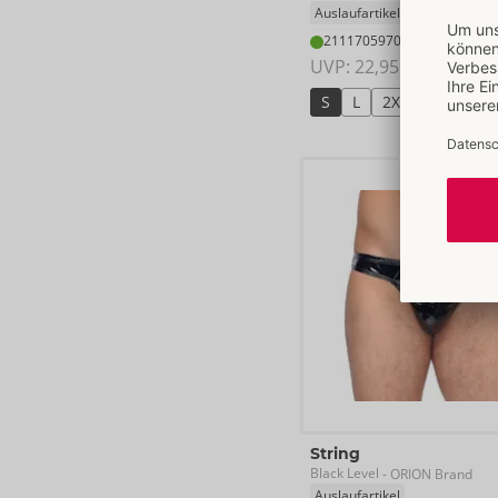
Auslaufartikel
21117059701
UVP: 
22,95 €
S
L
2XL
SALE
String
Black Level
- ORION Brand
Auslaufartikel