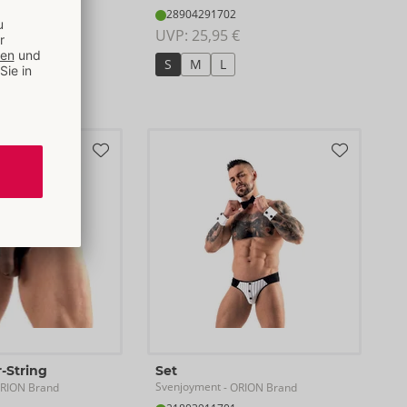
28904291702
UVP: 
25,95 €
€
S
M
L
-String
Set
Svenjoyment
RION Brand
- ORION Brand