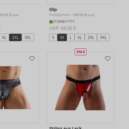
Slip
Svenjoyment
RION Brand
- ORION Brand
21204611711
€
UVP: 
49,95 €
XL
2XL
3XL
S
M
L
XL
2XL
3XL
SALE
String aus Lack