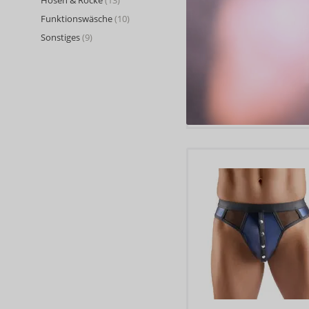
Hosen & Röcke
(13)
Funktionswäsche
(10)
Sonstiges
(9)