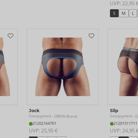
UVP: 
22,95 
S
M
L
Jock
Slip
Svenjoyment
Svenjoyment
- ORION Brand
- O
21202164701
21201511711
UVP: 
25,95 €
UVP: 
24,95 