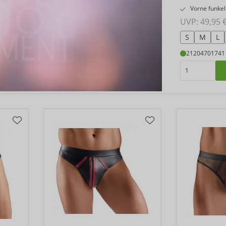
Vorne funkel
UVP: 
49,95 
S
M
L
21204701741