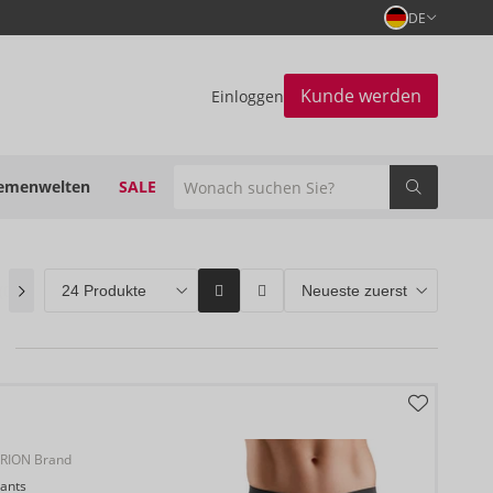
DE
Kunde werden
Einloggen
emenwelten
SALE
(0)
ORION Brands
(32)
Bestseller
(0)
RION Brand
ants