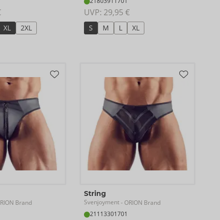
21803911701
€
UVP: 
29,95 €
XL
2XL
S
M
L
XL
String
Svenjoyment
RION Brand
- ORION Brand
21113301701