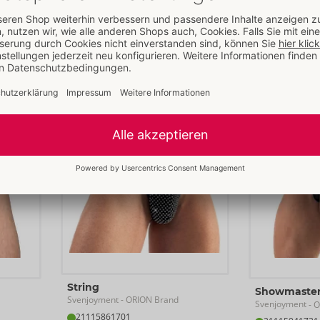
Auslaufartikel
21804641741
UVP: 
69,95 €
21203993711
UVP: 
29,95 
S
M
L
2XL
Größe:
M
String
Showmaster
Svenjoyment
- ORION Brand
Svenjoyment
- O
21115861701