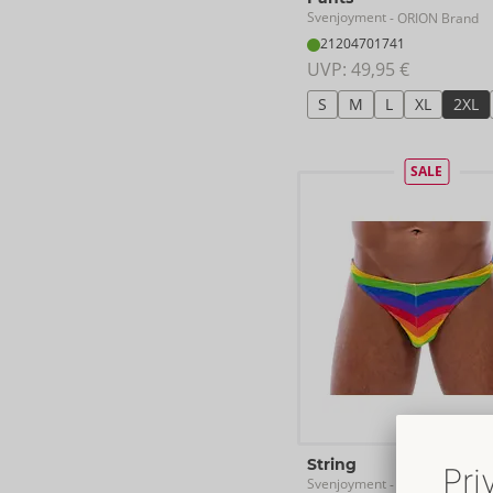
Svenjoyment
- ORION Brand
21204701741
UVP: 
49,95 €
S
M
L
XL
2XL
SALE
String
Svenjoyment
- ORION Brand