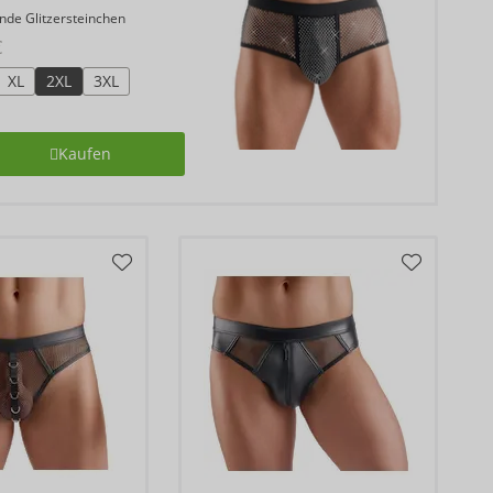
nde Glitzersteinchen
€
XL
2XL
3XL
Kaufen