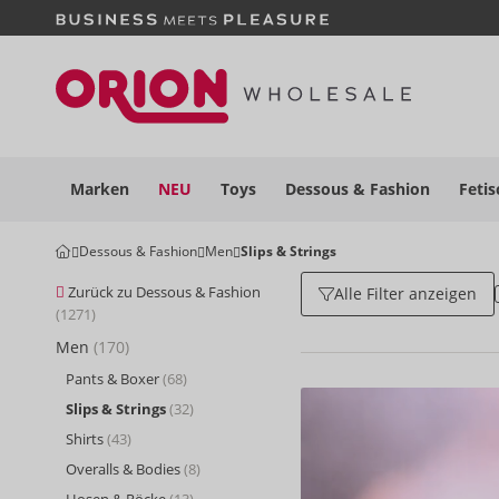
Marken
NEU
Toys
Dessous
& Fashion
Fetis
Dessous & Fashion
Men
Slips & Strings
Zurück zu Dessous & Fashion
Alle Filter anzeigen
(1271)
Men
(170)
Pants & Boxer
(68)
Slips & Strings
(32)
Shirts
(43)
Overalls & Bodies
(8)