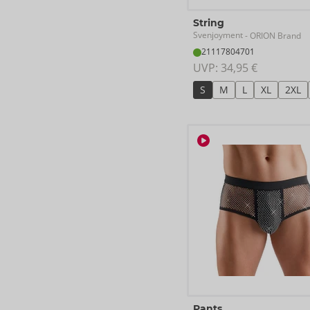
String
Svenjoyment
- ORION Brand
21117804701
UVP: 
34,95 €
S
M
L
XL
2XL
Pants