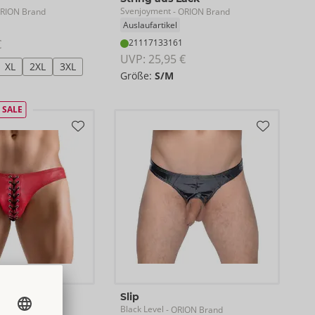
Svenjoyment
RION Brand
- ORION Brand
Auslaufartikel
€
21117133161
UVP: 
25,95 €
XL
2XL
3XL
Größe:
S/M
SALE
Slip
Black Level
RION Brand
- ORION Brand