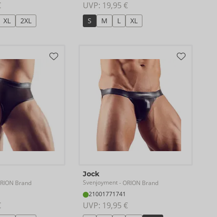
€
UVP: 
19,95 €
XL
2XL
S
M
L
XL
Jock
Svenjoyment
RION Brand
- ORION Brand
21001771741
€
UVP: 
19,95 €