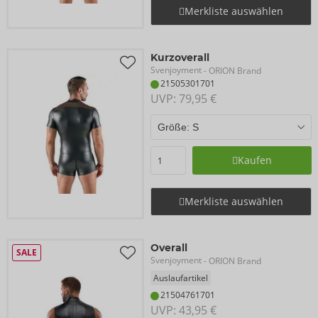
Merkliste auswählen
Kurzoverall
Svenjoyment
- ORION Brand
21505301701
UVP: 
79,95 €
Kaufen
Merkliste auswählen
Overall
SALE
Svenjoyment
- ORION Brand
Auslaufartikel
21504761701
UVP: 
43,95 €