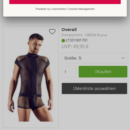
Overall
Svenjoyment
- ORION Brand
21501901701
UVP: 
49,95 €
Kaufen
Merkliste auswählen