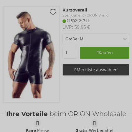
Kurzoverall
Svenjoyment
- ORION Brand
21502121711
UVP: 
59,95 €
Kaufen
Merkliste auswählen
Ihre Vorteile
beim ORION Wholesale
Faire
Preise
Gratis
-Werbemittel