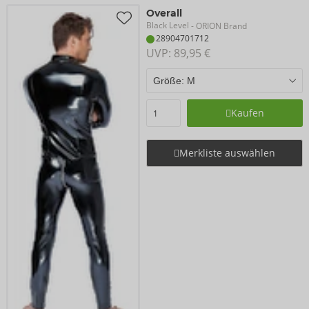
Overall
Black Level
- ORION Brand
28904701712
UVP: 
89,95 €
Kaufen
Merkliste auswählen