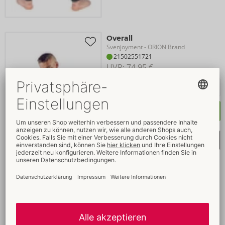
Overall
Svenjoyment
- ORION Brand
21502551721
UVP: 
74,95 €
Kaufen
Merkliste auswählen