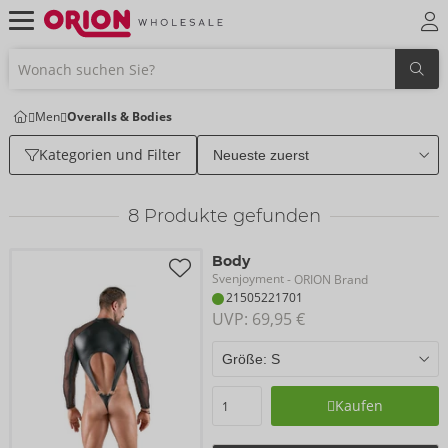
Men
Overalls & Bodies
Kategorien und Filter
8
Produkte gefunden
Body
Svenjoyment
- ORION Brand
21505221701
UVP: 
69,95 €
Kaufen