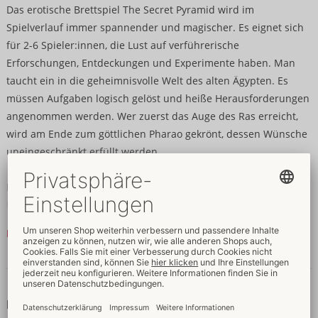
Das erotische Brettspiel The Secret Pyramid wird im
Spielverlauf immer spannender und magischer. Es eignet sich
für 2-6 Spieler:innen, die Lust auf verführerische
Erforschungen, Entdeckungen und Experimente haben. Man
taucht ein in die geheimnisvolle Welt des alten Ägypten. Es
müssen Aufgaben logisch gelöst und heiße Herausforderungen
angenommen werden. Wer zuerst das Auge des Ras erreicht,
wird am Ende zum göttlichen Pharao gekrönt, dessen Wünsche
uneingeschränkt erfüllt werden.
Erotisches Brettspiel für 2–6 Spieler:innen.
Inhalt: Spielbrett, Booklet mit 69 Aufgaben und
Herausforderungen, 6 Spielfiguren, 6 Würfel, 1 Sanduhr.
Mehr lesen
Inklusive Spielanleitung (DE, ES, EN, FR, NL, PT, IT).
Daten & Eigenschaften
Um direkt ins Abenteuer zu starten, sollten vor Spielbeginn
folgende Utensilien bereit gelegt werden: Bleistift,
Daten
Taschentücher, Krawatten oder Schals, Eis, Getränke und