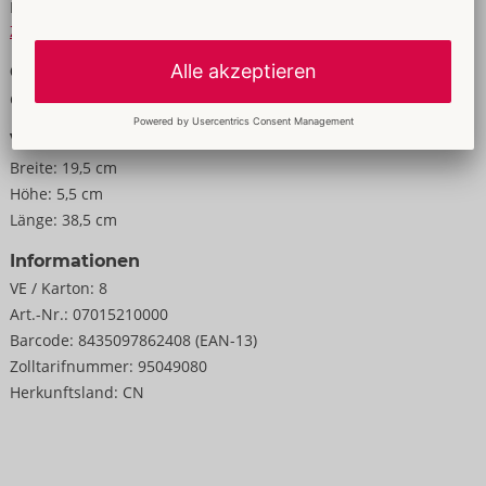
Material:
Pappe
Gleitmittel.
Zur Materialkunde
Größe
Gewicht:
605 g
Verpackung
Breite:
19,5 cm
Höhe:
5,5 cm
Länge:
38,5 cm
Informationen
VE / Karton:
8
Art.-Nr.:
07015210000
Barcode:
8435097862408 (EAN-13)
Zolltarifnummer:
95049080
Herkunftsland:
CN