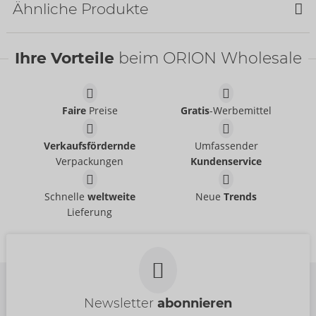
Ähnliche Produkte
Ihre Vorteile
beim ORION Wholesale
Faire
Preise
Gratis
-Werbemittel
Verkaufsfördernde
Umfassender
Verpackungen
Kundenservice
MadWish Pro Party
Flirty or Dirty Seconds
Schnelle
weltweite
Neue
Trends
07409340000
Game
Lieferung
UVP:
12,95 €
07409420000
UVP:
24,95 €
Newsletter
abonnieren