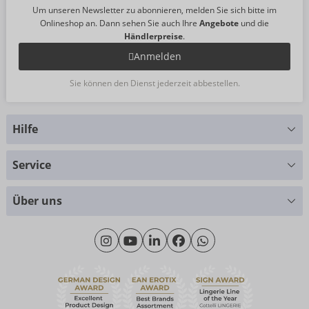
Um unseren Newsletter zu abonnieren, melden Sie sich bitte im
Onlineshop an. Dann sehen Sie auch Ihre
Angebote
und die
Händlerpreise
.
Anmelden
Sie können den Dienst jederzeit abbestellen.
Hilfe
Sie haben Fragen?
Service
Wir helfen Ihnen gern weiter
Größentabellen
+49 (0)461 50 40 308
Über uns
Materialkunde
Montag - Donnerstag: 09:00 - 16:00 Uhr
Wir über uns
Freitag: 09:00 - 15:00 Uhr
Nachhaltigkeit
eroFame
Kontakt
Häufige Fragen