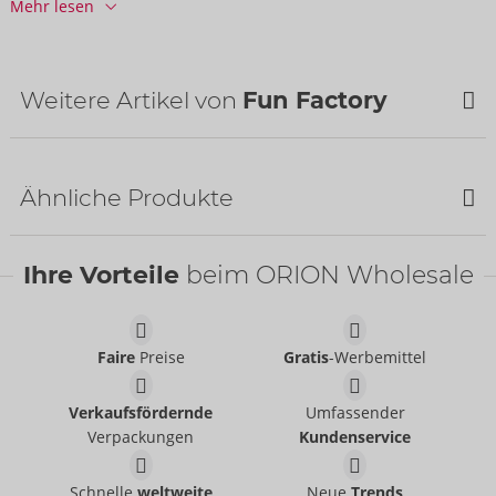
Mehr lesen
Informationen
VE / Karton:
21
Art.-Nr.:
07541450000
Barcode:
4255821805105 (EAN-13)
Weitere Artikel von
Fun Factory
Zolltarifnummer:
90191090
Herkunftsland:
CN
Ähnliche Produkte
Ihre Vorteile
beim ORION Wholesale
Faire
Preise
Gratis
-Werbemittel
Tester VIM
Tester SHARE LITE
Fun Factory
Fun Factory
Verkaufsfördernde
Umfassender
07539200000
07539470000
Verpackungen
Kundenservice
UVP:
0,00 €
UVP:
0,00 €
Tester VIOLA
Tester JAM
Schnelle
weltweite
Neue
Trends