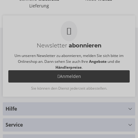
Fun Factory
Fun Factory
Lieferung
07540130000
07540050000
UVP:
0,00 €
UVP:
0,00 €
Newsletter
abonnieren
Um unseren Newsletter zu abonnieren, melden Sie sich bitte im
Onlineshop an. Dann sehen Sie auch Ihre
Angebote
und die
Händlerpreise
.
Anmelden
Sie können den Dienst jederzeit abbestellen.
Hilfe
Sie haben Fragen?
Service
Wir helfen Ihnen gern weiter