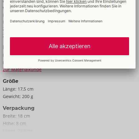
G-Punkt
Wasserdicht
Für Frauen
Für Männer
Zur vaginalen Nutzung
Zur analen Nutzung
Daten
Farbe:
schwarz
Material:
PA, Silicone
Zur Materialkunde
Größe
Länge:
17,5 cm
Gewicht:
200 g
Verpackung
Breite:
18 cm
Höhe:
8 cm
Länge:
24,5 cm