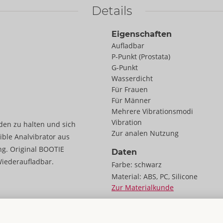
Details
Eigenschaften
Aufladbar
P-Punkt (Prostata)
G-Punkt
Wasserdicht
Für Frauen
Für Männer
Mehrere Vibrationsmodi
Vibration
den zu halten und sich
Zur analen Nutzung
ible Analvibrator aus
ng. Original BOOTIE
Daten
Wiederaufladbar.
Farbe:
schwarz
Material:
ABS, PC, Silicone
Zur Materialkunde
Größe
Länge:
9,5 cm