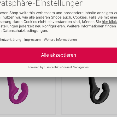
Gewicht:
75 g
Verpackung
Breite:
14 cm
Mehr lesen
Höhe:
2,5 cm
Länge:
20 cm
Weitere Artikel von
Fun Factory
Informationen
VE / Karton:
33
Art.-Nr.:
07541370000
Barcode:
4255821804443 (EAN-13
Zolltarifnummer:
90191010
Herkunftsland:
CN