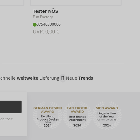
Tes
Tester NŌS
Fun F
Fun Factory
07
07540300000
UVP:
UVP: 
0,00 €
Schnelle
weltweite
Lieferung
Neue
Trends
ederzeit