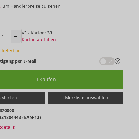
,
um Händlerpreise zu sehen.
VE / Karton:
33
Karton auffüllen
t lieferbar
tigung per E-Mail
Kaufen
Merken
Merkliste auswählen
370000
821804443 (EAN-13)
details