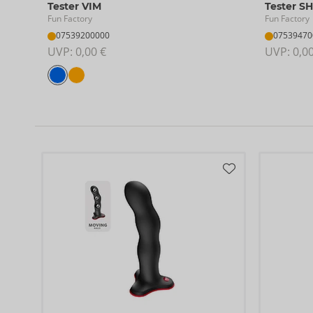
Tester VIM
Tester S
Fun Factory
Fun Factory
07539200000
07539470
UVP: 
0,00 €
UVP: 
0,0