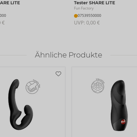
HARE LITE
Tester SHARE LITE
Fun Factory
000
07539550000
0 €
UVP: 
0,00 €
Ähnliche Produkte