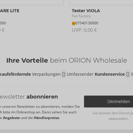
HARE LITE
Tester VIOLA
Fun Factory
000
07540130000
0 €
UVP: 
0,00 €
Ihre Vorteile
beim ORION Wholesale
kaufsfördernde
Verpackungen
Umfassender
Kundenservice
ewsletter
abonnieren
Anmelden
 unseren Newsletter zu abonnieren, melden Sie
ch bitte im Onlineshop an. Dann sehen Sie auch
Sie können den Dienst j
re
Angebote
und die
Händlerpreise
.
abbestellen.