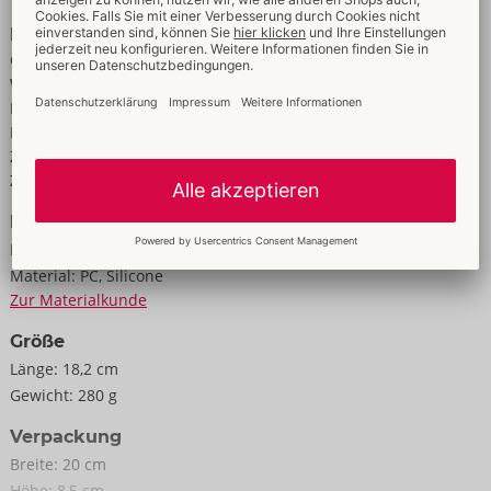
Eigenschaften
G-Punkt
Wasserdicht
Für Frauen
Für Männer
Zur vaginalen Nutzung
Zur analen Nutzung
Daten
Farbe:
schwarz
Material:
PC, Silicone
Zur Materialkunde
Größe
Länge:
18,2 cm
Gewicht:
280 g
Verpackung
Breite:
20 cm
Höhe:
8,5 cm