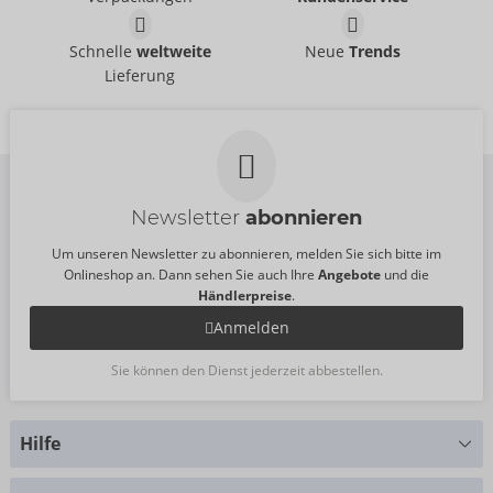
UVP:
0,00 €
UVP:
0,00 €
Tester NŌS
Tester STRONIC REAL
Schnelle
weltweite
Neue
Trends
Fun Factory
Fun Factory
Lieferung
07540300000
07541960000
UVP:
0,00 €
UVP:
0,00 €
Newsletter
abonnieren
Um unseren Newsletter zu abonnieren, melden Sie sich bitte im
Onlineshop an. Dann sehen Sie auch Ihre
Angebote
und die
Händlerpreise
.
Anmelden
Sie können den Dienst jederzeit abbestellen.
Hilfe