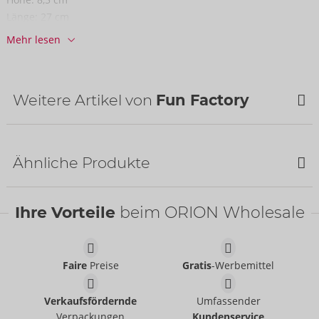
Länge:
27 cm
Mehr lesen
Informationen
VE / Karton:
20
Art.-Nr.:
07541100000
Barcode:
4255821804580 (EAN-13)
Weitere Artikel von
Fun Factory
Zolltarifnummer:
90191090
Herkunftsland:
CN
Ähnliche Produkte
Ihre Vorteile
beim ORION Wholesale
Faire
Preise
Gratis
-Werbemittel
Tester VIM
Tester SHARE LITE
Fun Factory
Fun Factory
Verkaufsfördernde
Umfassender
07539200000
07539470000
Verpackungen
Kundenservice