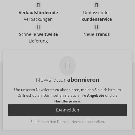
Pants
Pants
Verkaufsfördernde
Umfassender
Svenjoyment
Svenjoyment
- ORION Brand
- ORION Brand
21004101701
21336871711
Verpackungen
Kundenservice
UVP:
39,95 €
UVP:
44,95 €
Shirt
Shirt
Schnelle
weltweite
Neue
Trends
Svenjoyment
NEK
- ORION Brand
- ORION Brand
Lieferung
21620401701
Auslaufartikel
UVP:
58,95 €
21613971701
UVP:
69,95 €
Newsletter
abonnieren
Um unseren Newsletter zu abonnieren, melden Sie sich bitte im
Onlineshop an. Dann sehen Sie auch Ihre
Angebote
und die
Händlerpreise
.
Anmelden
Sie können den Dienst jederzeit abbestellen.