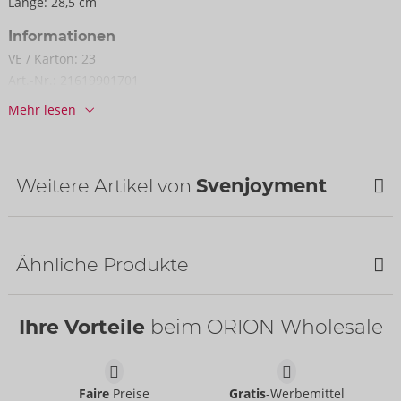
Länge:
28,5 cm
Informationen
VE / Karton:
23
Art.-Nr.:
21619901701
Barcode:
4024144664764 (EAN-13)
Mehr lesen
Zolltarifnummer:
61130090
Herkunftsland:
CN
Weitere Artikel von
Svenjoyment
Bestseller
Ähnliche Produkte
Bestseller
SALE
Ihre Vorteile
beim ORION Wholesale
Faire
Preise
Gratis
-Werbemittel