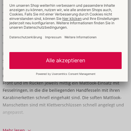
Inklusive Soft-Handfesseln
Fesselringe vorne & hinten am Shirt
Coole Details im Mattlook
Fesseln mit Karabinerketten
Softe Klett-Fesseln verstellbar
Weich & elastisch für hohen Tragekomfort
Netzshirt mit fesselndem Extra!
Schwarzes, ärmelloses Shirt von Svenjoyment Bondage
inklusive Soft-Handfesseln. Shirt aus weichem elastischen Netz
mit Details im Mattlook und silberfarbenen Accessoires. In der
Front und im Rücken jeweils mittig ein Mattlook-Einsatz mit
Fesselringen, in die die beiliegenden Handfesseln mit ihren
Karabinerketten schnell eingehakt sind. Die soften Mattlook-
Manschetten sind mit Klettverschlüssen schnell angelegt und
angepasst.
90% Polyamid, 10% Elasthan; Mattlook 90% Polyester, 10%
Mehr lesen