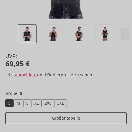
UVP:
69,95 €
Jetzt anmelden,
um Händlerpreise zu sehen.
Größe:
S
S
M
L
XL
2XL
3XL
Größentabelle