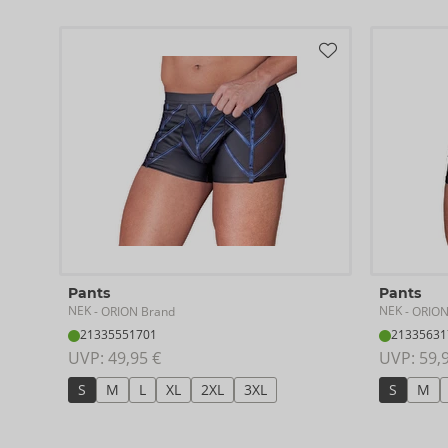
Pants
Pants
NEK
NEK
- ORION Brand
- ORION
21335551701
21335631
UVP: 
49,95 €
UVP: 
59,
S
M
L
XL
2XL
3XL
S
M