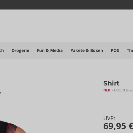
ch
Drogerie
Fun & Media
Pakete
& Boxen
POS
Th
Shirt
NEK
- ORION Bra
UVP:
69,95 