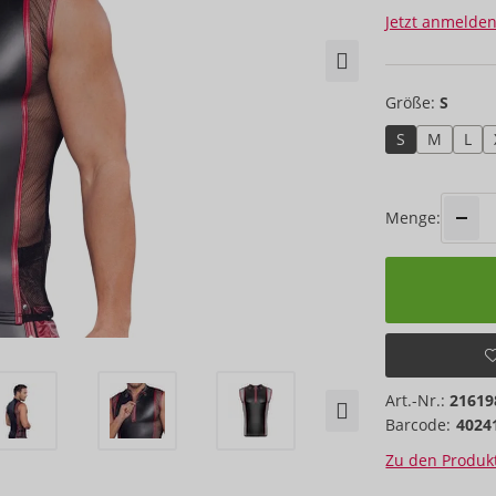
Jetzt anmelden
Größe:
S
S
M
L
Menge:
Art.-Nr.:
21619
Barcode:
4024
Zu den Produkt