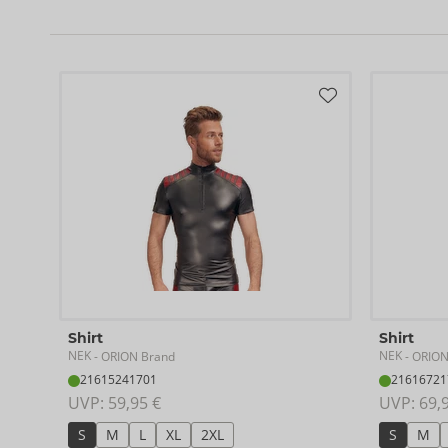
Shirt
Shirt
NEK
NEK
- ORION Brand
- ORION
21615241701
21616721
UVP: 
59,95 €
UVP: 
69,
S
M
L
XL
2XL
S
M