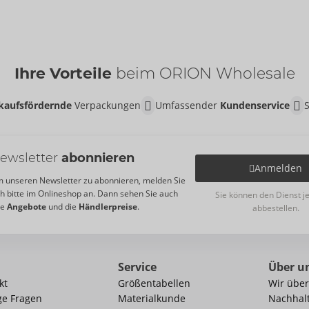
Ihre Vorteile
beim ORION Wholesale
kaufsfördernde
Verpackungen
Umfassender
Kundenservice
ewsletter
abonnieren
Anmelden
 unseren Newsletter zu abonnieren, melden Sie
ch bitte im Onlineshop an. Dann sehen Sie auch
Sie können den Dienst j
re
Angebote
und die
Händlerpreise
.
abbestellen.
Service
Über u
kt
Größentabellen
Wir über
ge Fragen
Materialkunde
Nachhalt