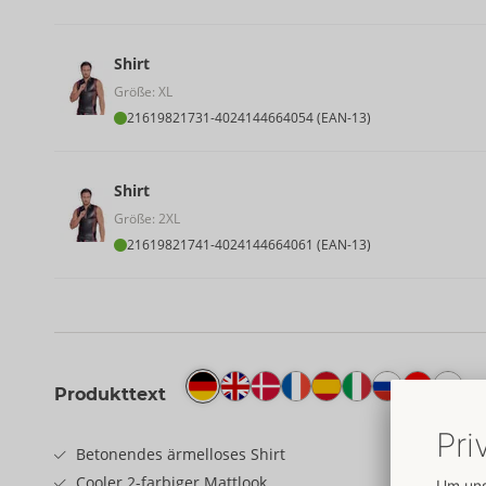
Shirt
Größe: XL
21619821731
-
4024144664054 (EAN-13)
Shirt
Größe: 2XL
21619821741
-
4024144664061 (EAN-13)
Produkttext
Betonendes ärmelloses Shirt
Cooler 2-farbiger Mattlook