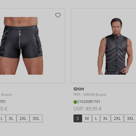
Shirt
NEK
 Brand
- ORION Brand
701
21620081701
95 €
UVP: 
89,95 €
L
XL
2XL
3XL
S
M
L
XL
2XL
3XL