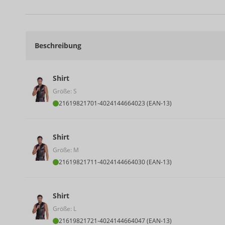
Beschreibung
Shirt
Größe: S
21619821701
-
4024144664023 (EAN-13)
Shirt
Größe: M
21619821711
-
4024144664030 (EAN-13)
Shirt
Größe: L
21619821721
-
4024144664047 (EAN-13)