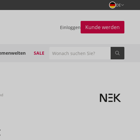
DE
Kunde werden
Einloggen
emenwelten
SALE
nd
€