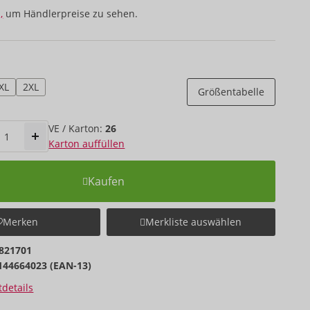
,
um Händlerpreise zu sehen.
XL
2XL
Größentabelle
VE / Karton:
26
Karton auffüllen
Kaufen
Merken
Merkliste auswählen
821701
144664023 (EAN-13)
details