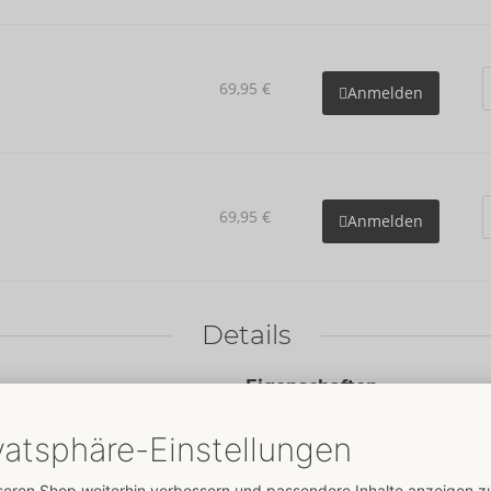
69,95 €
Anmelden
69,95 €
Anmelden
Details
Eigenschaften
Für Männer
Daten
Farbe:
schwarz