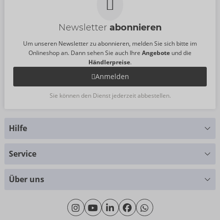
Größe:
S
Newsletter
abonnieren
Um unseren Newsletter zu abonnieren, melden Sie sich bitte im
Onlineshop an. Dann sehen Sie auch Ihre
Angebote
und die
Händlerpreise
.
Anmelden
Sie können den Dienst jederzeit abbestellen.
Hilfe
Sie haben Fragen?
Service
Wir helfen Ihnen gern weiter
Größentabellen
+49 (0)461 50 40 308
Über uns
Materialkunde
Montag - Donnerstag: 09:00 - 16:00 Uhr
Wir über uns
Freitag: 09:00 - 15:00 Uhr
Nachhaltigkeit