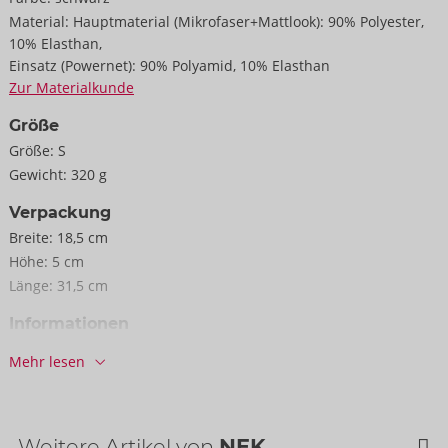
Material:
Hauptmaterial (Mikrofaser+Mattlook): 90% Polyester,
10% Elasthan,
Einsatz (Powernet): 90% Polyamid, 10% Elasthan
Zur Materialkunde
Größe
Größe:
S
Gewicht:
320 g
Verpackung
Breite:
18,5 cm
Höhe:
5 cm
Länge:
31,5 cm
Informationen
VE / Karton:
26
Mehr lesen
Art.-Nr.:
21613971701
Barcode:
4024144448937 (EAN-13)
Zolltarifnummer:
61099020
Weitere Artikel von
NEK
Herkunftsland:
CN