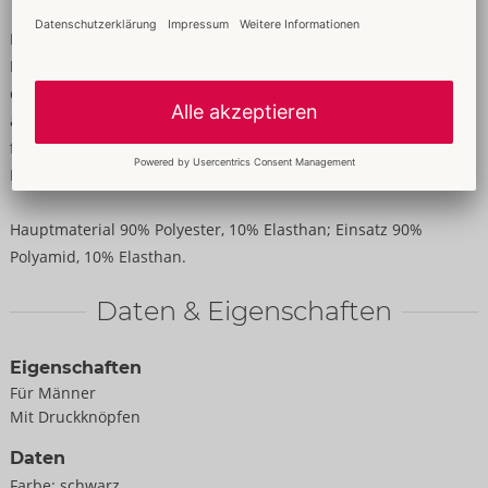
Mit stylischem Brustharness!
Longsleeve im Mattlook, mit stilsicherem Powernet-Einsatz in
der Front, der die Muskeln durchscheinen lässt. Das
abknöpfbare Brustharness setzt schöne und exklusive Details
für den Betrachter, genau wie verführerische Einladungen, die
Lust auf mehr machen.
Hauptmaterial 90% Polyester, 10% Elasthan; Einsatz 90%
Polyamid, 10% Elasthan.
Daten & Eigenschaften
Eigenschaften
Für Männer
Mit Druckknöpfen
Daten
Farbe:
schwarz