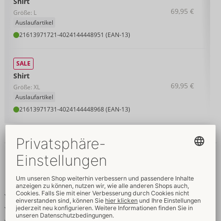
Shirt
69,95 €
Größe: L
Auslaufartikel
21613971721
-
4024144448951 (EAN-13)
SALE
Shirt
69,95 €
Größe: XL
Auslaufartikel
21613971731
-
4024144448968 (EAN-13)
Details
Produkttext
Im Mattlook
Mit Powernet-Einsätzen
Abnehmbares Brustharness