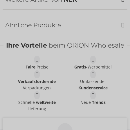
Ähnliche Produkte
SALE
Ihre Vorteile
beim ORION Wholesale
Faire
Preise
Gratis
-Werbemittel
Pants
Pants
Verkaufsfördernde
Umfassender
NEK
NEK
- ORION Brand
- ORION Brand
21335551701
21335631701
Verpackungen
Kundenservice
UVP:
49,95 €
UVP:
59,95 €
Shirt
Shirt
Schnelle
weltweite
Neue
Trends
NEK
NEK
- ORION Brand
- ORION Brand
Lieferung
21615321701
Auslaufartikel
UVP:
49,95 €
21615671701
UVP:
29,95 €