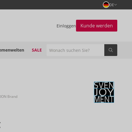
DE
Kunde werden
Einloggen
emenwelten
SALE
RION Brand
€