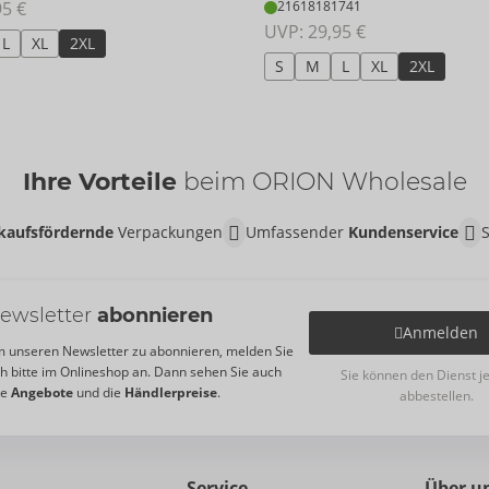
95 €
21618181741
UVP: 
29,95 €
L
XL
2XL
S
M
L
XL
2XL
Ihre Vorteile
beim ORION Wholesale
kaufsfördernde
Verpackungen
Umfassender
Kundenservice
ewsletter
abonnieren
Anmelden
 unseren Newsletter zu abonnieren, melden Sie
ch bitte im Onlineshop an. Dann sehen Sie auch
Sie können den Dienst j
re
Angebote
und die
Händlerpreise
.
abbestellen.
Service
Über u