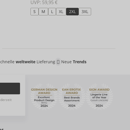
UVP:
UVP: 
59,95 €
S
S
M
L
XL
2XL
3XL
Schnelle
weltweite
Lieferung
Neue
Trends
ederzeit
ns