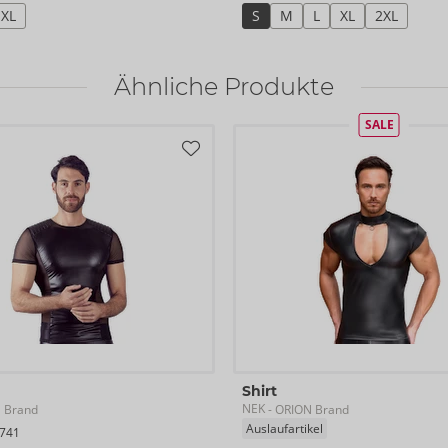
XL
S
M
L
XL
2XL
Ähnliche Produkte
SALE
Shirt
NEK
 Brand
- ORION Brand
Auslaufartikel
741