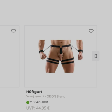
Stri
Hüftgurt
Sven
Svenjoyment
- ORION Brand
21
21004281091
UVP:
UVP: 
44,95 €