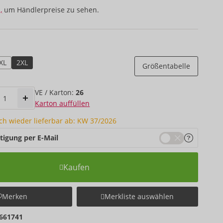
,
um Händlerpreise zu sehen.
XL
2XL
Größentabelle
VE / Karton:
26
Karton auffüllen
ich wieder lieferbar ab: KW 37/2026
tigung per E-Mail
Kaufen
Merken
Merkliste auswählen
661741