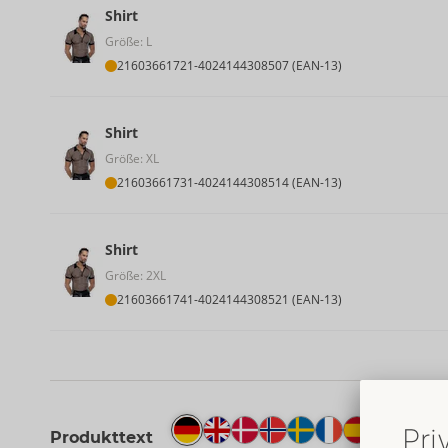
Shirt
Größe: L
21603661721
-
4024144308507 (EAN-13)
Shirt
Größe: XL
21603661731
-
4024144308514 (EAN-13)
Shirt
Größe: 2XL
21603661741
-
4024144308521 (EAN-13)
Produkttext