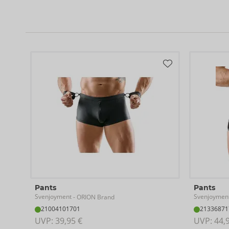
Pants
Pants
Svenjoyment
Svenjoymen
- ORION Brand
21004101701
21336871
UVP: 
39,95 €
UVP: 
44,