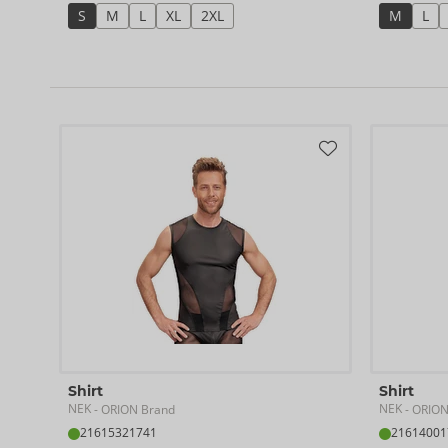
S
M
L
XL
2XL
M
L
Shirt
Shirt
NEK
NEK
- ORION Brand
- ORION
21615321741
21614001