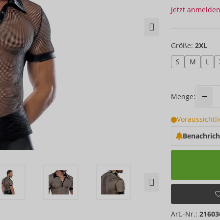
Jetzt anmelden
Größe:
2XL
S
M
L
Menge:
Voraussichtl
Benachrich
Art.-Nr.:
21603