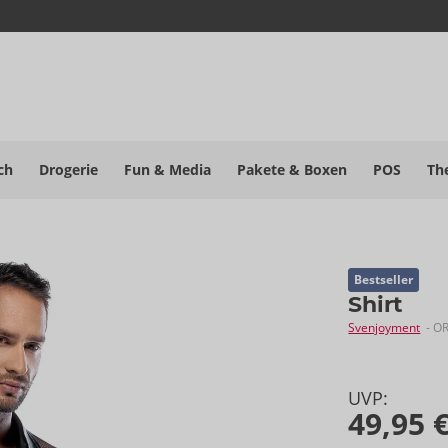
ch
Drogerie
Fun & Media
Pakete
& Boxen
POS
Th
Bestseller
Shirt
Svenjoyment
- O
UVP:
49,95 