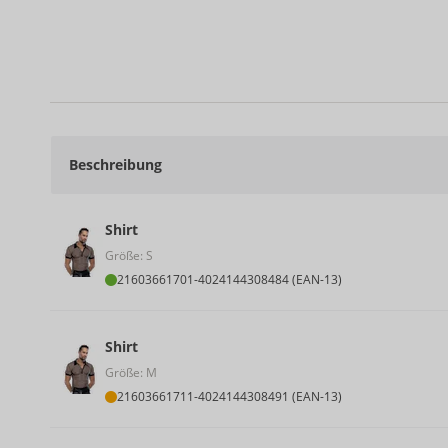
Beschreibung
Shirt
Größe: S
21603661701
-
4024144308484 (EAN-13)
Shirt
Größe: M
21603661711
-
4024144308491 (EAN-13)