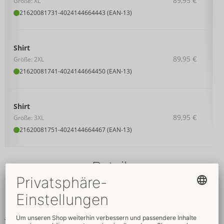
89,95 €
Größe: XL
21620081731
-
4024144664443 (EAN-13)
Shirt
89,95 €
Größe: 2XL
21620081741
-
4024144664450 (EAN-13)
Shirt
89,95 €
Größe: 3XL
21620081751
-
4024144664467 (EAN-13)
Details
Produkttext
Betonendes ärmelloses Shirt