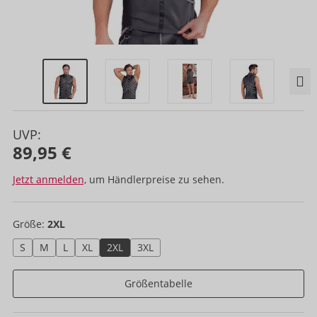
UVP:
89,95 €
Jetzt anmelden,
um Händlerpreise zu sehen.
Größe:
2XL
S
M
L
XL
2XL
3XL
Größentabelle