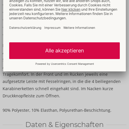
Cooler schwarzer Mattlook
Vorne und hinten Fesselringe
Karabinerketten abnehmbar
Stehkragen mit Druckknopfverschluss
Weich & elastisch für hohen Tragekomfort
Mattlook in Ketten!
Ärmelloses Shirt von NEK in körpernaher Schnittführung mit
Stehkragen. Cooler schwarzer Mattlook mit silberfarbenen
Accessoires. Rundum weich und elastisch für besten
Tragekomfort. In der Front und im Rücken jeweils eine
aufgesetzte Leiste mit Fesselringen, in die die 4 beiliegenden
Karabinerketten schnell eingehakt sind. Im Nacken kurze
Druckknopfleiste zum Öffnen.
90% Polyester, 10% Elasthan, Polyurethan-Beschichtung.
Daten & Eigenschaften