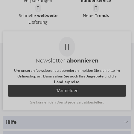
Verpackungen
Kundenservice
UVP:
49,95 €
UVP:
59,95 €
Shirt
Shirt
Schnelle
weltweite
Neue
Trends
NEK
NEK
- ORION Brand
- ORION Brand
Lieferung
21612301741
21619821741
UVP:
49,95 €
UVP:
69,95 €
Newsletter
abonnieren
Um unseren Newsletter zu abonnieren, melden Sie sich bitte im
Onlineshop an. Dann sehen Sie auch Ihre
Angebote
und die
Händlerpreise
.
Anmelden
Sie können den Dienst jederzeit abbestellen.
Hilfe