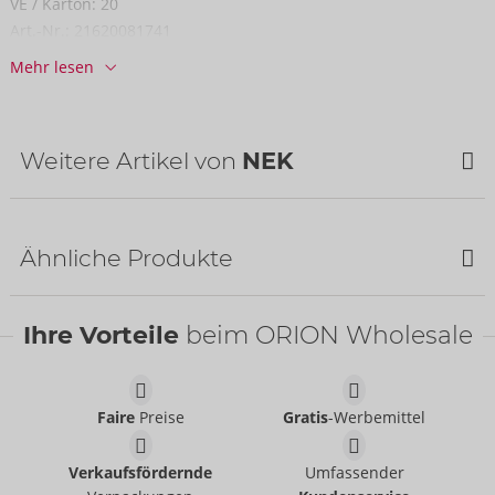
VE / Karton:
20
Art.-Nr.:
21620081741
Barcode:
4024144664450 (EAN-13)
Mehr lesen
Zolltarifnummer:
61130090
Herkunftsland:
CN
Weitere Artikel von
NEK
Ähnliche Produkte
Ihre Vorteile
beim ORION Wholesale
Faire
Preise
Gratis
-Werbemittel
Pants
Pants
Verkaufsfördernde
Umfassender
NEK
NEK
- ORION Brand
- ORION Brand
21335551701
21335631701