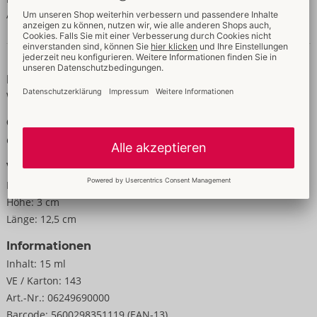
AMINOMETHYL PROPANOL
Daten & Eigenschaften
Eigenschaften
Wärmend
Größe
Gewicht:
48 g
Verpackung
Breite:
6 cm
Höhe:
3 cm
Länge:
12,5 cm
Informationen
Inhalt:
15 ml
VE / Karton:
143
Art.-Nr.:
06249690000
Barcode:
5600298351119 (EAN-13)