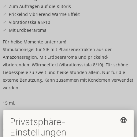
Zum Auftragen auf die Klitoris
Prickelnd-vibrierend Wärme-Effekt
Vibrationsskala 8/10
Mit Erdbeeraroma
Für heiße Momente untenrum!
Stimulationsgel für SIE mit Pflanzenextrakten aus der
Amazonasregion. Mit Erdbeeraroma und prickelnd-
vibrierendem Wärmeeffekt (Vibrationsskala 8/10). Für schöne
Liebesspiele zu zweit und heiße Stunden allein. Nur für die
externe Benutzung. Kann zusammen mit Kondomen verwendet
werden.
15 ml.
Inhaltsstoffe
AQUA, GLYCERIN, POLYSORBATE 80, CARBOMER, PROPYLENE
GLYCOL, SODIUM SACCHARIN, SPILANTHES ACMELLA FLOWER
EXTRACT, AROMA, SODIUM BENZOATE, NIACINAMIDE,