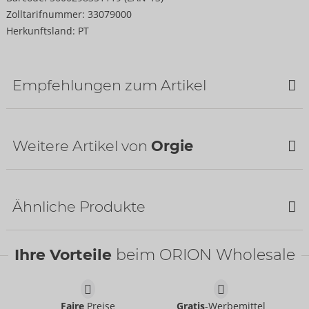
Zolltarifnummer:
33079000
Herkunftsland:
PT
Empfehlungen zum Artikel
Weitere Artikel von
Orgie
Ähnliche Produkte
Ihre Vorteile
beim ORION Wholesale
Liquid Vibrator
Intense Orgasm
Orgie
Orgie
06116460000
06116540000
UVP:
24,95 €
UVP:
27,95 €
Faire
Preise
Gratis
-Werbemittel