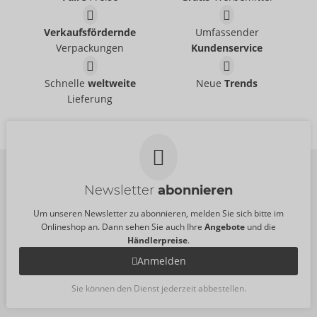
Größe:
15 ml
Größe:
15 ml
Juicy Oral
Piranha
Orgie
Orgie
Verkaufsfördernde
Umfassender
06317520000
06317360000
Verpackungen
Kundenservice
UVP:
24,95 €
UVP:
24,95 €
Größe:
15 ml
Größe:
15 ml
Liquid Vibrator
Intense Orgasm
Schnelle
weltweite
Neue
Trends
Orgie
Orgie
Lieferung
06116460000
06116540000
UVP:
24,95 €
UVP:
27,95 €
Größe:
15 ml
Größe:
15 ml
Newsletter
abonnieren
Um unseren Newsletter zu abonnieren, melden Sie sich bitte im
Onlineshop an. Dann sehen Sie auch Ihre
Angebote
und die
Händlerpreise
.
Anmelden
Sie können den Dienst jederzeit abbestellen.