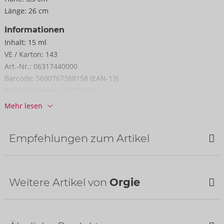
Länge:
26 cm
Informationen
Inhalt:
15 ml
VE / Karton:
143
Art.-Nr.:
06317440000
Barcode:
5600767388158 (EAN-13)
Zolltarifnummer:
33079000
Herkunftsland:
PT
Mehr lesen
Verfügbarkeit
nächste Lieferung:
32/2026
Empfehlungen zum Artikel
Weitere Artikel von
Orgie