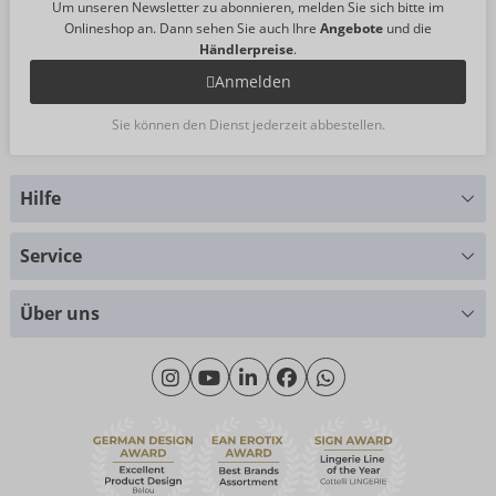
Um unseren Newsletter zu abonnieren, melden Sie sich bitte im
Onlineshop an. Dann sehen Sie auch Ihre
Angebote
und die
Händlerpreise
.
Anmelden
Sie können den Dienst jederzeit abbestellen.
Hilfe
Sie haben Fragen?
Service
Wir helfen Ihnen gern weiter
Größentabellen
+49 (0)461 50 40 308
Über uns
Materialkunde
Montag - Donnerstag: 09:00 - 16:00 Uhr
Wir über uns
Freitag: 09:00 - 15:00 Uhr
Nachhaltigkeit
eroFame
Kontakt
Häufige Fragen