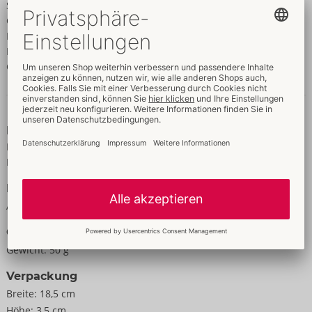
Spilanthes Acmella Flower/Leaf/Stem Extract, Sodium Benzoate,
Capsicum Frutescens Fruit Extract, Aminomethyl Propanol,
Potassium Sorbate, Mentha Arvensis Leaf Oil, Menthol, Vanillyl
Butyl Ether, Isopentyldiol, Limonene, Tetrasodium Edta,
Carvone, Menthyl Lactate, Trisodium Edta, Citric Acid
Daten & Eigenschaften
Eigenschaften
Für Frauen
Für Männer
Daten
Aroma:
Ice Caramel
Größe
Gewicht:
50 g
Verpackung
Breite:
18,5 cm
Höhe:
3,5 cm