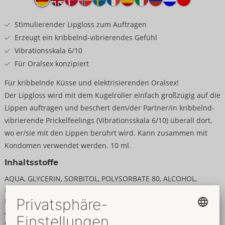
Stimulierender Lipgloss zum Auftragen
Erzeugt ein kribbelnd-vibrierendes Gefühl
Vibrationsskala 6/10
Für Oralsex konzipiert
Für kribbelnde Küsse und elektrisierenden Oralsex!
Der Lipgloss wird mit dem Kugelroller einfach großzügig auf die
Lippen auftragen und beschert dem/der Partner/in kribbelnd-
vibrierende Prickelfeelings (Vibrationsskala 6/10) überall dort,
wo er/sie mit den Lippen berührt wird. Kann zusammen mit
Kondomen verwendet werden. 10 ml.
Inhaltsstoffe
AQUA, GLYCERIN, SORBITOL, POLYSORBATE 80, ALCOHOL,
PROPYLENE GLYCOL, AROMA, SPILANTHES ACMELLA FLOWER
EXTRACT, SODIUM BENZOATE, ISOPROPYL ALCOHOL,
AMINOMETHYL PROPANOL, CARBOMER, LIMONENE, EUGENOL,
CI 14700, PHENOXYETHANOL, DISODIUM EDTA,