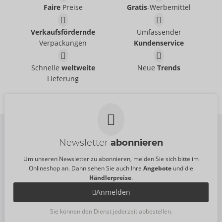
UVP:
27,95 €
Faire
Preise
Gratis
-Werbemittel
Größe:
15 ml
Juicy Oral
Piranha
Orgie
Orgie
Verkaufsfördernde
Umfassender
06317520000
06317360000
Verpackungen
Kundenservice
UVP:
24,95 €
UVP:
24,95 €
Größe:
15 ml
Größe:
15 ml
Xtra Time Delay Gel
Orgasm Drops
Schnelle
weltweite
Neue
Trends
Orgie
Orgie
Lieferung
06116970000
06116700000
UVP:
15,95 €
UVP:
17,95 €
Größe:
15 ml
Größe:
30 ml
Newsletter
abonnieren
Um unseren Newsletter zu abonnieren, melden Sie sich bitte im
Onlineshop an. Dann sehen Sie auch Ihre
Angebote
und die
Händlerpreise
.
Anmelden
Sie können den Dienst jederzeit abbestellen.