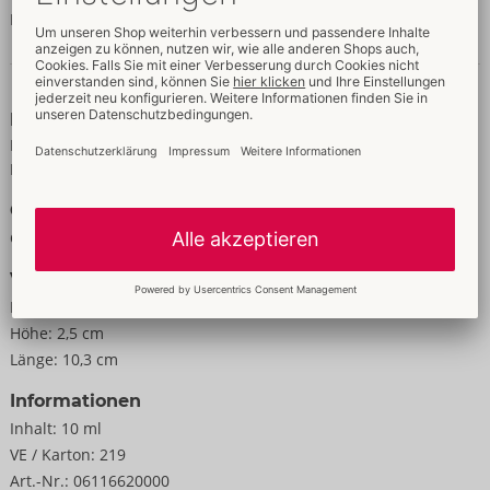
ETHYLHEXYLGLYCERIN
Daten & Eigenschaften
Eigenschaften
Für Frauen
Für Männer
Größe
Gewicht:
38 g
Verpackung
Breite:
5,5 cm
Höhe:
2,5 cm
Länge:
10,3 cm
Informationen
Inhalt:
10 ml
VE / Karton:
219
Art.-Nr.:
06116620000