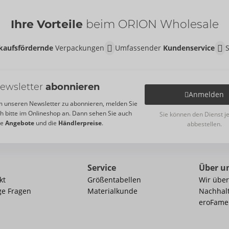
Ihre Vorteile
beim ORION Wholesale
kaufsfördernde
Verpackungen
Umfassender
Kundenservice
ewsletter
abonnieren
Anmelden
 unseren Newsletter zu abonnieren, melden Sie
ch bitte im Onlineshop an. Dann sehen Sie auch
Sie können den Dienst j
re
Angebote
und die
Händlerpreise
.
abbestellen.
Service
Über u
kt
Größentabellen
Wir über
ge Fragen
Materialkunde
Nachhalt
eroFame