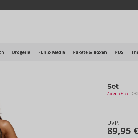
ch
Drogerie
Fun & Media
Pakete
& Boxen
POS
Th
Set
Abierta Fina
- OR
UVP:
89,95 