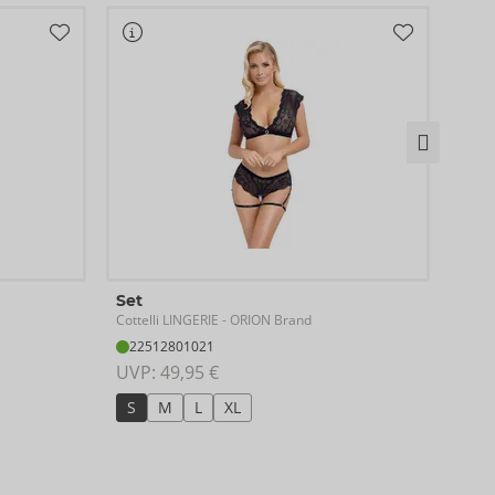
Set
Set
Cottelli LINGERIE
Abier
- ORION Brand
22512801021
22
UVP: 
49,95 €
UVP:
S
M
L
XL
S