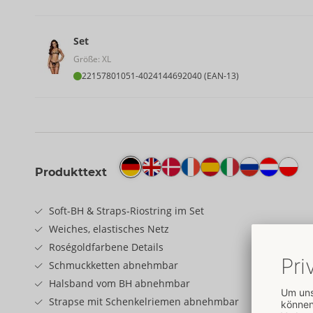
Set
Größe: XL
22157801051
-
4024144692040 (EAN-13)
Produkttext
Soft-BH & Straps-Riostring im Set
Weiches, elastisches Netz
Roségoldfarbene Details
Schmuckketten abnehmbar
Halsband vom BH abnehmbar
Strapse mit Schenkelriemen abnehmbar