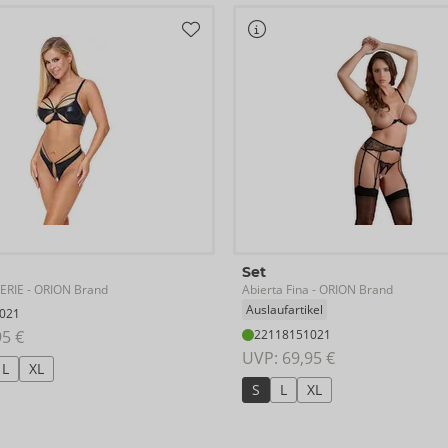
Set
GERIE
Abierta Fina
- ORION Brand
- ORION Brand
Auslaufartikel
021
95 €
22118151021
UVP: 
69,95 €
L
XL
S
L
XL