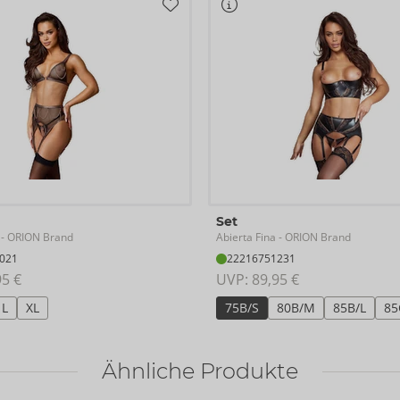
Set
Abierta Fina
- ORION Brand
- ORION Brand
021
22216751231
95 €
UVP: 
89,95 €
L
XL
75B/S
80B/M
85B/L
85
Ähnliche Produkte