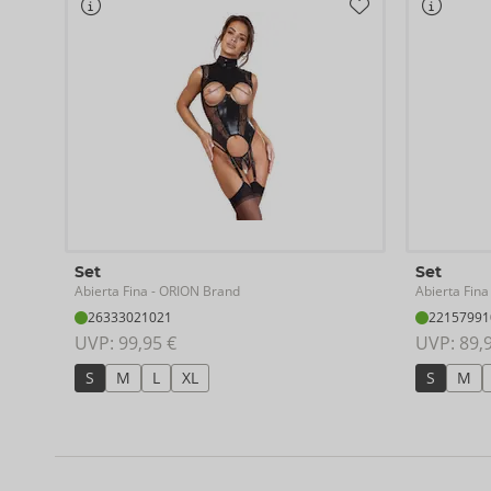
Set
Set
Abierta Fina
Abierta Fina
- ORION Brand
26333021021
22157991
UVP: 
99,95 €
UVP: 
89,
S
M
L
XL
S
M