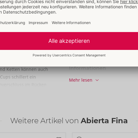
Größe
Größe:
S
Gewicht:
385 g
Verpackung
Straps-Riostring. Aus
Breite:
15,5 cm
d elegant mit
Höhe:
5,7 cm
und elastisch
Länge:
21,8 cm
 Dekolleté-Ketten, die
Informationen
und Ketten können auch
VE / Karton:
31
ups schillert ein
Mehr lesen
Art.-Nr.:
22157801021
nverschluss im Rücken
Barcode:
4024144692019 (EAN-13
er offenen Front und
Zolltarifnummer:
62121010
iemen. Auch diese
Herkunftsland:
CN
den Ketten, die
Weitere Artikel von
Abierta Fina
han.