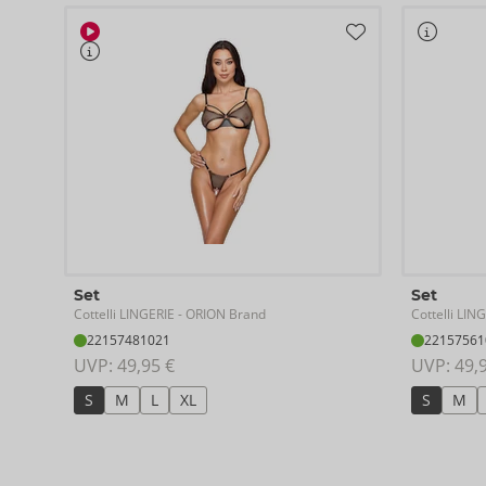
Set
Set
Cottelli LINGERIE
Cottelli LIN
- ORION Brand
22157481021
22157561
UVP: 
49,95 €
UVP: 
49,
S
M
L
XL
S
M