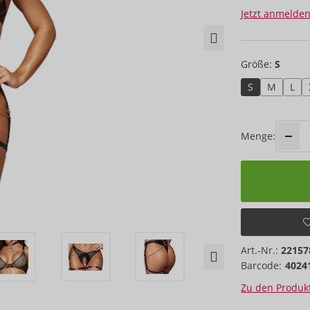
Jetzt anmelden
Größe:
S
S
M
L
Menge:
Art.-Nr.:
22157
Barcode:
4024
Zu den Produkt