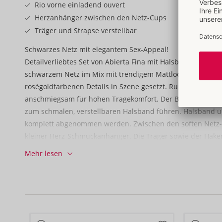
Rio vorne einladend ouvert
Herzanhänger zwischen den Netz-Cups
Träger und Strapse verstellbar
Schwarzes Netz mit elegantem Sex-Appeal!
Detailverliebtes Set von Abierta Fina mit Halsband-BH und 
schwarzem Netz im Mix mit trendigem Mattlook. Stilvoll un
roségoldfarbenen Details in Szene gesetzt. Rundum weich 
anschmiegsam für hohen Tragekomfort. Der BH verführt mit
zum schmalen, verstellbaren Halsband führen. Halsband 
komplett abgenommen werden. Zwischen den soften Netz-C
kleiner Herz-Schmuckanhänger. Die Träger sowie der Hake
sind passend verstellbar. Der Riostring fasziniert mit sein
Mehr lesen
seinen verstellbaren Strapsen mit glamourösen Schenkelr
können komplett abgenommen werden, genauso wie die bei
sinnlich über der Hüfte schwingen.
90% Polyester, 10% Elasthan; Netz 92% Polyester, 8% Elast