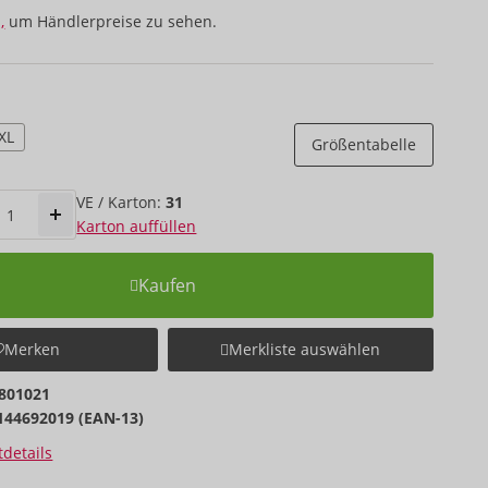
,
um Händlerpreise zu sehen.
XL
Größentabelle
VE / Karton:
31
Karton auffüllen
Kaufen
Merken
Merkliste auswählen
801021
144692019 (EAN-13)
details