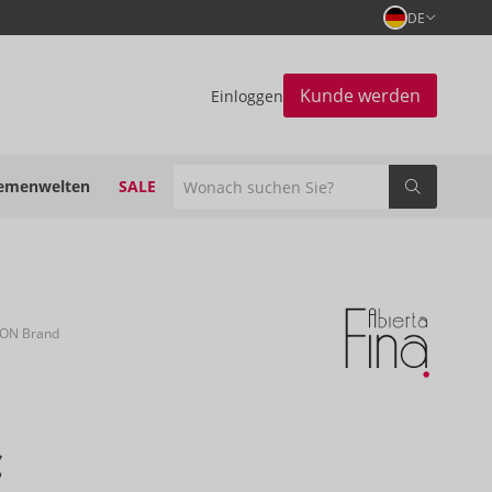
DE
Kunde werden
Einloggen
emenwelten
SALE
ION Brand
€