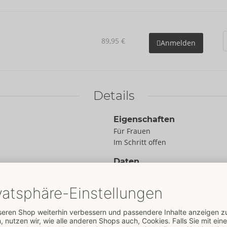
89,95 €
Anmelden
Details
Eigenschaften
Für Frauen
Im Schritt offen
Daten
Farbe:
schwarz
Material:
90% Polyester, 10%
Elasthan, Netz 92% Polyester, 8%
Elasthan
Zur Materialkunde