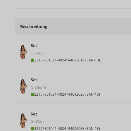
Beschreibung
Set
Größe: S
22157801021
-
4024144692019 (EAN-13)
Set
Größe: M
22157801031
-
4024144692026 (EAN-13)
Set
Größe: L
22157801041
-
4024144692033 (EAN-13)