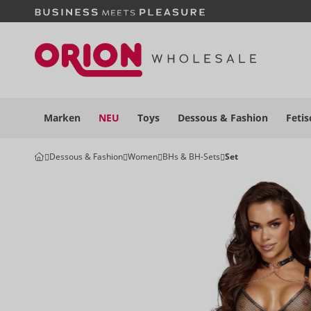
Marken
NEU
Toys
Dessous
& Fashion
Fetis
Dessous & Fashion
Women
BHs & BH-Sets
Set