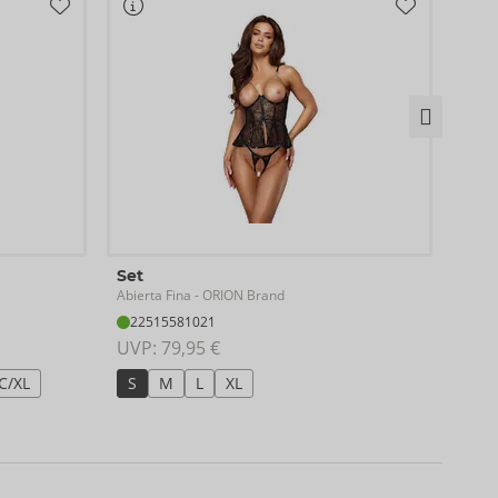
Bod
Set
Abier
Abierta Fina
- ORION Brand
26
22515581021
UVP:
UVP: 
79,95 €
S
C/XL
S
M
L
XL