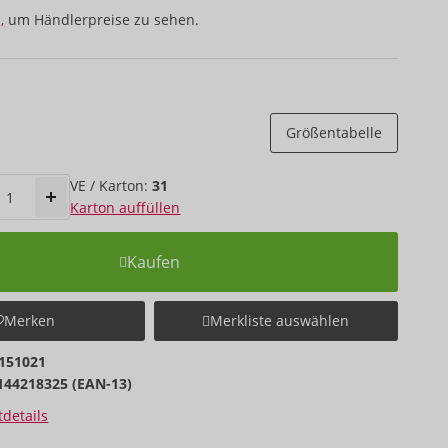
,
um Händlerpreise zu sehen.
Größentabelle
VE / Karton:
31
Karton auffüllen
Kaufen
Merken
Merkliste auswählen
151021
144218325 (EAN-13)
details