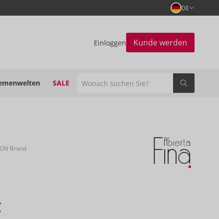
DE
Kunde werden
Einloggen
emenwelten
SALE
ION Brand
€