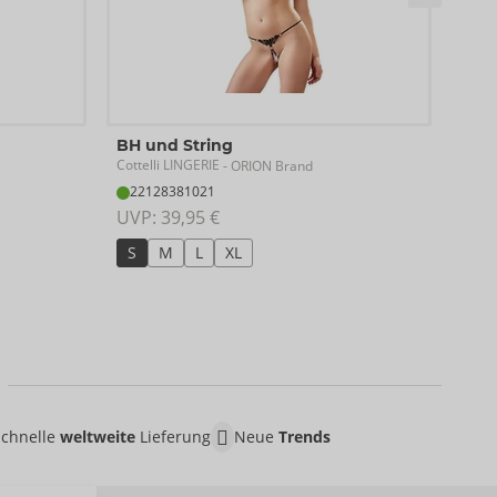
Set
BH und String
Abier
Cottelli LINGERIE
- ORION Brand
22
22128381021
UVP:
UVP: 
39,95 €
S
S
M
L
XL
Schnelle
weltweite
Lieferung
Neue
Trends