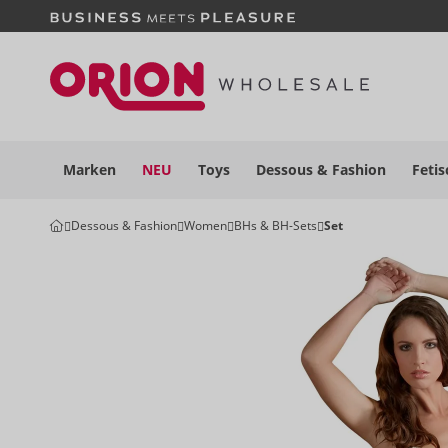
Marken
NEU
Toys
Dessous
& Fashion
Fetis
Dessous & Fashion
Women
BHs & BH-Sets
Set