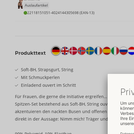
Auslaufartikel
22118151051
-
4024144305698 (EAN-13)
Produkttext
Soft-BH, Strapsgurt, String
Mit Schmuckperlen
Einladend ouvert im Schritt
Für Frauen, die gerne die Initiative ergreifen…
Spitzen-Set bestehend aus Soft-BH, String ouvert und Strap
akzentuieren den nackten Busen und offenen Schritt: sehr
direkt in der Aussage: Nimm mich! Träger und Strapse sind
90% Polyamid, 10% Elasthan.