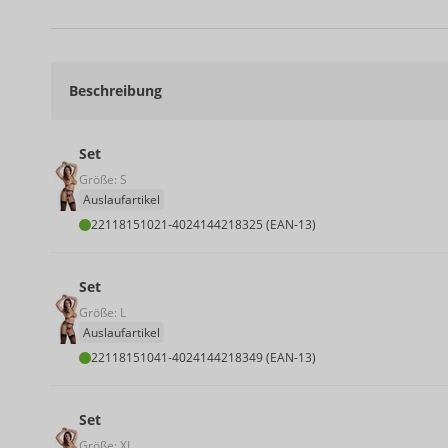
Beschreibung
Set
Größe: S
Auslaufartikel
22118151021
-
4024144218325 (EAN-13)
Set
Größe: L
Auslaufartikel
22118151041
-
4024144218349 (EAN-13)
Set
Größe: XL