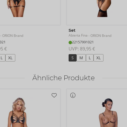
Set
Abierta Fina
- ORION Brand
- ORION Brand
021
22157991021
95 €
UVP: 
89,95 €
L
XL
S
M
L
XL
Ähnliche Produkte