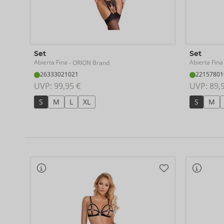
Set
Set
Abierta Fina
Abierta Fina
- ORION Brand
26333021021
22157801
UVP: 
99,95 €
UVP: 
89,
S
M
L
XL
S
M