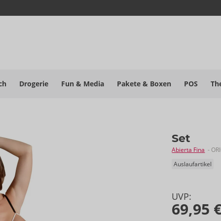
ch
Drogerie
Fun & Media
Pakete
& Boxen
POS
Th
Set
Abierta Fina
- OR
Auslaufartikel
UVP:
69,95 