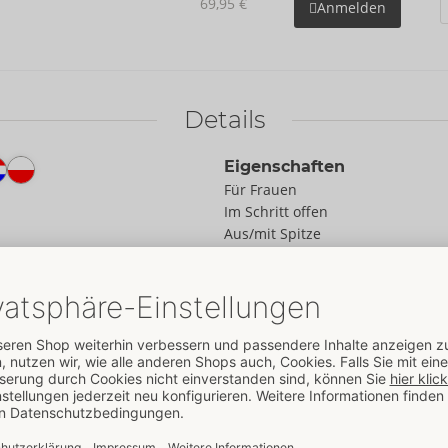
69,95 €
Anmelden
Details
Eigenschaften
Für Frauen
Im Schritt offen
Aus/mit Spitze
Daten
Farbe:
schwarz
Material:
90% Polyamid, 10%
Elasthan
sgurt. Die Perlen
Zur Materialkunde
 feminin, aber auch sehr
 längenverstellbar.
Größe
Größe:
S