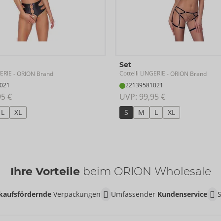
Set
GERIE
Cottelli LINGERIE
- ORION Brand
- ORION Brand
021
22139581021
95 €
UVP: 
99,95 €
L
XL
S
M
L
XL
Ihre Vorteile
beim ORION Wholesale
kaufsfördernde
Verpackungen
Umfassender
Kundenservice