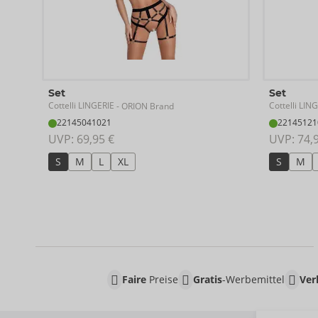
Set
Set
Cottelli LINGERIE
Cottelli LIN
- ORION Brand
22145041021
22145121
UVP: 
69,95 €
UVP: 
74,
S
M
L
XL
S
M
Faire
Preise
Gratis
-Werbemittel
Ver