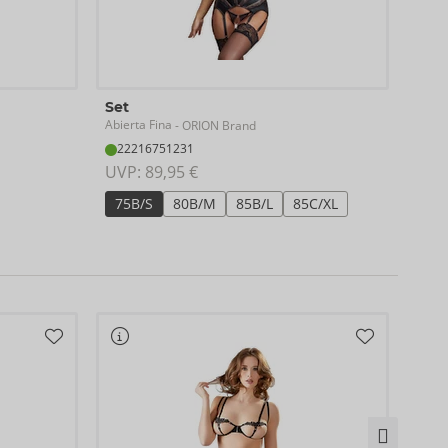
Set
Set
Abierta Fina
Abier
- ORION Brand
22216751231
22
UVP: 
89,95 €
UVP:
75B/S
80B/M
85B/L
85C/XL
S