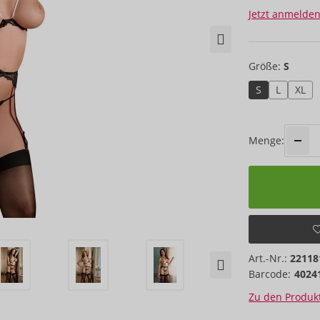
Jetzt anmelden
Größe:
S
S
L
XL
Menge:
Art.-Nr.:
22118
Barcode:
4024
Zu den Produkt