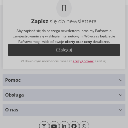
Zapisz
się do newslettera
Aby zapisać się do naszego newslettera, prosimy Państwa o
zarejestrowanie się w sklepie internetowym. Wówczas będziecie
Państwo mogli widzieć swoje
oferty
oraz
ceny
detaliczne.
Zaloguj
W dowolnym momencie możesz
zrezygnować
z usługi.
Pomoc
Masz pytania?
Obsługa
Służymy pomocą
Wykresy rozmiarów
+49 (0)461 50 40 308
O nas
Materiały
Poniedziałek - Czwartek: 09.00 - 16.00
O nas