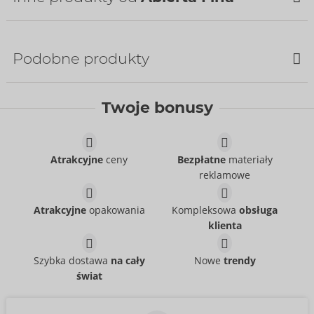
Podobne produkty
Twoje bonusy
Atrakcyjne
ceny
Bezpłatne
materiały
reklamowe
Set
Set
Abierta Fina
Abierta Fina
- ORION Brand
- ORION Brand
26333021021
22157991021
Atrakcyjne
opakowania
Kompleksowa
obsługa
Cena sugerowana:
99,95 €
Cena sugerowana:
89,95 €
klienta
Set
Set
Cottelli LINGERIE
Cottelli LINGERIE
- ORION Brand
- ORION Brand
Szybka dostawa
na cały
Nowe
trendy
22157481021
22157561021
świat
Cena sugerowana:
49,95 €
Cena sugerowana:
49,95 €