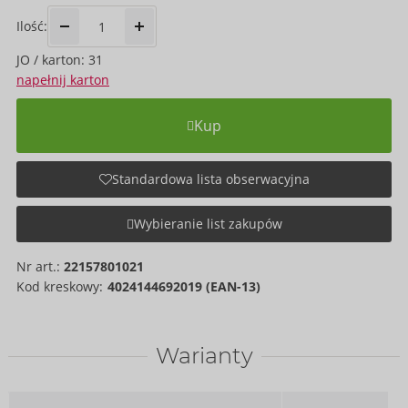
Ilość:
JO / karton: 31
napełnij karton
Kup
Standardowa lista obserwacyjna
Wybieranie list zakupów
Nr art.:
22157801021
Kod kreskowy:
4024144692019 (EAN-13)
Warianty