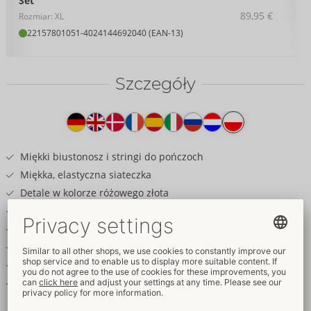
Set
89,95 €
Rozmiar: XL
22157801051
-
4024144692040 (EAN-13)
Szczegóły
Tekst
na
produkcie
Miękki biustonosz i stringi do pończoch
Miękka, elastyczna siateczka
Detale w kolorze różowego złota
Odpinane łańcuszki na biżuterię
Naszyjnik odpinany od biustonosza
Paski do pończoch z odpinanym paskiem na udo
Rio z przodu zachęcająco otwarte
Zawieszka w kształcie serca między siateczkowymi
miseczkami