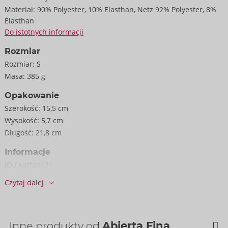
Materiał:
90% Polyester, 10% Elasthan, Netz 92% Polyester, 8%
Elasthan
Do istotnych informacji
Rozmiar
Rozmiar:
S
Masa:
385 g
Opakowanie
Szerokość:
15,5 cm
Wysokość:
5,7 cm
Długość:
21,8 cm
Informacje
JO / karton:
31
Nr art.:
22157801021
Czytaj dalej
Kod kreskowy:
4024144692019 (EAN-13)
Numer taryfy celnej:
62121010
Kraj pochodzenia:
CN
Inne produkty od
Abierta Fina