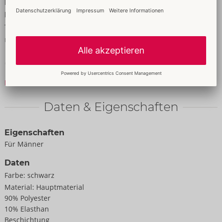
hohen Tragekomfort. Mit praktischem Reißverschluss im
blickdichten Beutel. Jeweils seitlich am Bein eine aufgesetzte
Tasche mit dekorativen Nieten. Breiter Komfort-Stretchbund
mit Deko-Schnallen.
90% Polyester, 10% Elasthan, Polyurethan-Beschichtung; Netz
100% Polyester.
Mehr lesen
Daten & Eigenschaften
Eigenschaften
Für Männer
Daten
Farbe:
schwarz
Material:
Hauptmaterial
90% Polyester
10% Elasthan
Beschichtung