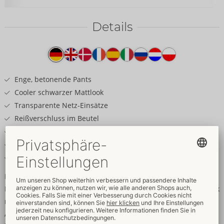
Details
Produkttext
Enge, betonende Pants
Cooler schwarzer Mattlook
Transparente Netz-Einsätze
Reißverschluss im Beutel
2 praktische Taschen
Komfortbund mit Deko-Schnallen
Weich & elastisch für hohen Tragekomfort
Pants mit gewissen Extras & Komfort!
Betonende schwarze Pants von Svenjoyment im coolen Mattlook
mit transparenten Netz-Einsätzen und silberfarbenen Metall-
Accessoires. Rundum elastisch und weich anschmiegsam für