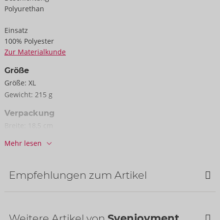
Polyurethan
Einsatz
100% Polyester
Zur Materialkunde
Größe
Größe:
XL
Gewicht:
215 g
Verpackung
Breite:
18,5 cm
Höhe:
5 cm
Mehr lesen
Länge:
29 cm
Informationen
Empfehlungen zum Artikel
VE / Karton:
22
Art.-Nr.:
21336871731
Barcode:
4024144687572 (EAN-13)
Zolltarifnummer:
61130090
Weitere Artikel von
Svenjoyment