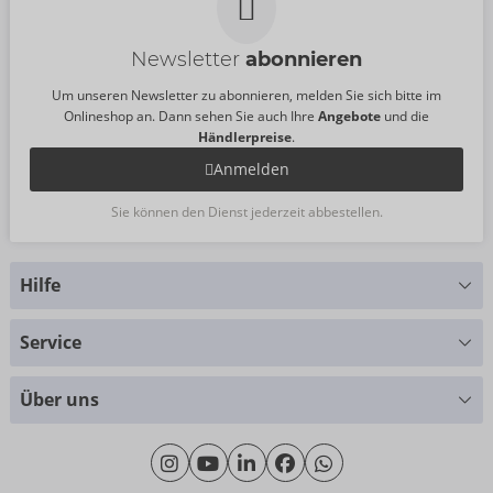
Newsletter
abonnieren
Um unseren Newsletter zu abonnieren, melden Sie sich bitte im
Onlineshop an. Dann sehen Sie auch Ihre
Angebote
und die
Händlerpreise
.
Anmelden
Sie können den Dienst jederzeit abbestellen.
Hilfe
Sie haben Fragen?
Service
Wir helfen Ihnen gern weiter
Größentabellen
+49 (0)461 50 40 308
Über uns
Materialkunde
Montag - Donnerstag: 09:00 - 16:00 Uhr
Wir über uns
Freitag: 09:00 - 15:00 Uhr
Nachhaltigkeit