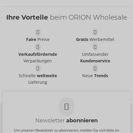
Ihre Vorteile
beim ORION Wholesale
Faire
Preise
Gratis
-Werbemittel
Deep Throat
Suck My Clit
intt
Verkaufsfördernde
Umfassender
Strawberry
06317100000
Verpackungen
Kundenservice
intt
UVP:
25,95 €
06317950000
UVP:
15,99 €
Inhalt:
15 ml
Vibration! Coffee
Vibration! Coconut
Schnelle
weltweite
Neue
Trends
Größe:
intt
12 ml
intt
Lieferung
06308700000
06308610000
UVP:
20,99 €
UVP:
20,99 €
Größe:
15 ml
Größe:
15 ml
Newsletter
abonnieren
Um unseren Newsletter zu abonnieren, melden Sie sich bitte im