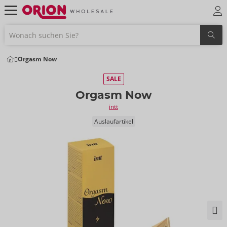
Orgasm Now
SALE
Orgasm Now
intt
Auslaufartikel