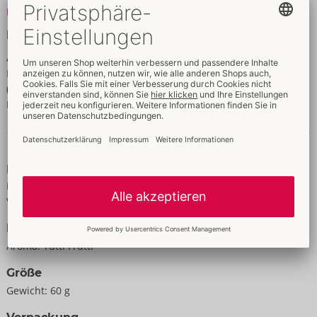
Nur zur äußeren Anwendung.
Mehr lesen
Inhaltsstoffe
Aqua (Water), Propylene Glycol, Glycerin, Hydroxyethylcellulose,
Flavour, Butylene Glycol, Phenoxyethanol, Hamamelis Virginiana
(Witch Hazel) Leaf Extract, Acmella Oleacera Extract, Disodium
Edta, Arginine, Sodium Saccharin, Citric Acid
Daten & Eigenschaften
Eigenschaften
Für Frauen
Vibration
Daten
Aroma:
Tutti Frutti
Größe
Gewicht:
60 g