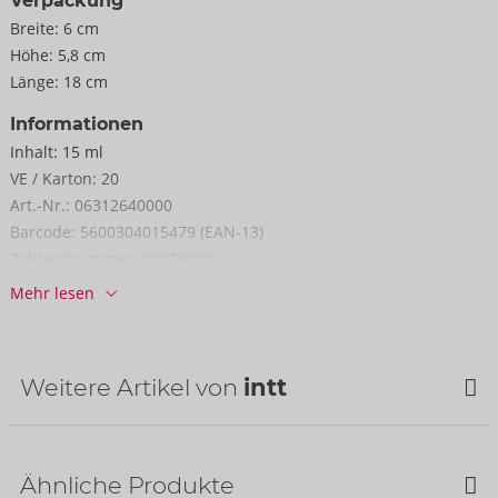
Verpackung
Breite:
6 cm
Höhe:
5,8 cm
Länge:
18 cm
Informationen
Inhalt:
15 ml
VE / Karton:
20
Art.-Nr.:
06312640000
Barcode:
5600304015479 (EAN-13)
Zolltarifnummer:
33079000
Herkunftsland:
PT
Mehr lesen
Weitere Artikel von
intt
Ähnliche Produkte