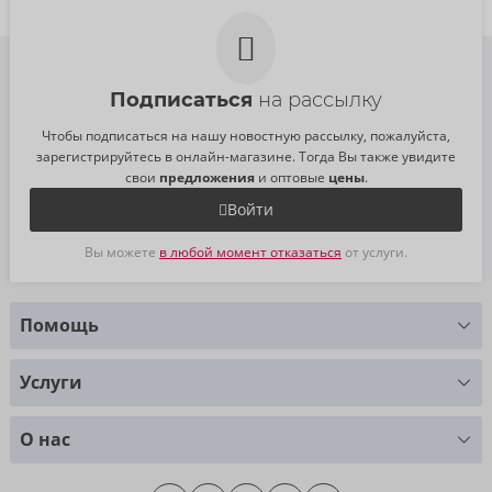
Подписаться
на рассылку
Чтобы подписаться на нашу новостную рассылку, пожалуйста,
зарегистрируйтесь в онлайн-магазине. Тогда Вы также увидите
свои
предложения
и оптовые
цены
.
Войти
Вы можете
в любой момент отказаться
от услуги.
Помощь
У Вас есть вопросы?
Услуги
Мы с радостью Вам поможем
Таблица размеров
+49 (0)461 50 40 308
О нас
Материаловедение
Monday - Thursday: 09:00am - 04:00pm
О нас