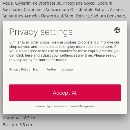
Aqua, Glycerin, Polysorbate 80, Propylene Glycol, Sodium
Saccharin, Carbomer, Anacardium Occidentale Extract, Aroma,
Spilanthes Acmella Flower/Leaf/Stem Extract, Sodium Benzoate,
Capsicum Frutescens Fruit Extract, Aminomethyl Propanol,
Potassium Sorbate, Mentha Arvensis Leaf Oil, Menthol, Vanillyl
Butyl Ether, Isopentyldiol, Limonene, Tetrasodium Edta,
Carvone, Menthyl Lactate, Trisodium Edta, Citric Acid
Данные и свойства
Свойства
Для женщин
Для мужчин
Размер
Масса:
50 g
Упаковка
Ширина:
18,5 cm
Высота:
3,5 cm