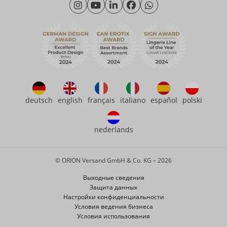
Friday: 09:00am - 3:00pm (CET/CEST)
Продолжительность
eroFame
Контакт
Часто задаваемые вопросы (ЧаВо)
deutsch
english
français
italiano
español
polski
nederlands
© ORION Versand GmbH & Co. KG – 2026
Выходные сведения
Защита данных
Настройки конфиденциальности
Условия ведения бизнеса
Условия использования