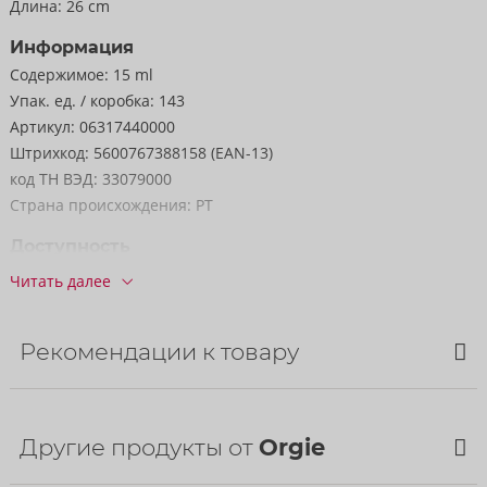
Длина:
26 cm
Информация
Содержимое:
15 ml
Упак. ед. / коробка:
143
Артикул:
06317440000
Штрихкод:
5600767388158 (EAN-13)
код ТН ВЭД:
33079000
Страна происхождения:
PT
Доступность
следующая доставка:
32/2026
Читать далее
Рекомендации к товару
Другие продукты от
Orgie