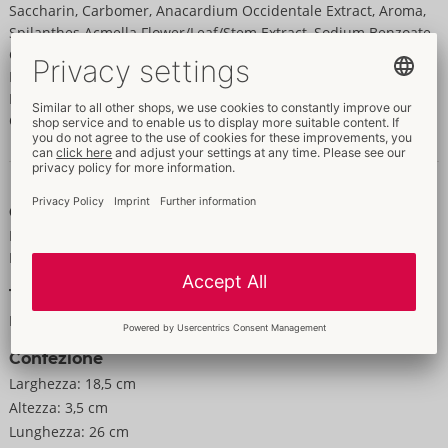
Saccharin, Carbomer, Anacardium Occidentale Extract, Aroma,
Spilanthes Acmella Flower/Leaf/Stem Extract, Sodium Benzoate,
Capsicum Frutescens Fruit Extract, Aminomethyl Propanol,
Potassium Sorbate, Mentha Arvensis Leaf Oil, Menthol, Vanillyl
Butyl Ether, Isopentyldiol, Limonene, Tetrasodium Edta,
Carvone, Menthyl Lactate, Trisodium Edta, Citric Acid
Dati e proprietà
Caratteristiche
Per donne
Per uomini
Taglia
Peso:
50 g
Confezione
Larghezza:
18,5 cm
Altezza:
3,5 cm
Lunghezza:
26 cm