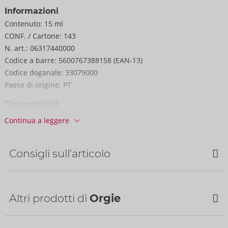
Informazioni
Contenuto:
15 ml
CONF. / Cartone:
143
N. art.:
06317440000
Codice a barre:
5600767388158 (EAN-13)
Codice doganale:
33079000
Paese di origine:
PT
Disponibilità
prossima consegna:
32/2026
Continua a leggere
Consigli sull’articolo
Altri prodotti di
Orgie