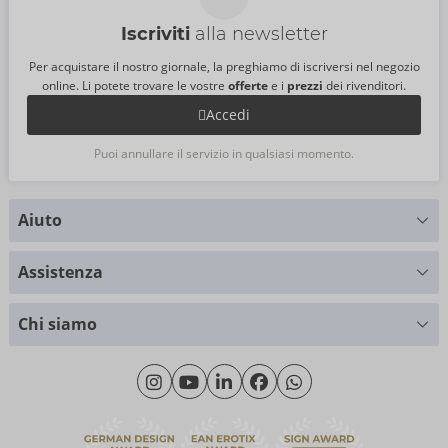
Iscriviti
alla newsletter
Per acquistare il nostro giornale, la preghiamo di iscriversi nel negozio
online. Li potete trovare le vostre
offerte
e i
prezzi
dei rivenditori.
Accedi
Puoi annullare il servizio in qualsiasi momento.
Aiuto
Hai delle domande?
Assistenza
Ti forniamo supporto
Tabella delle taglie
+49 (0)461 50 40 308
Chi siamo
Cliente materiale
Lunedì - Giovedì: 09:00 - 16:00
Riguardo a noi
Venerdì: 09:00 - 15:00
Sostenibilità
eroFame
Assistenza clienti