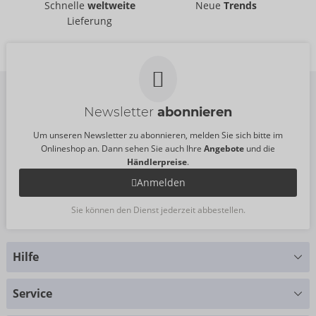
Lovense
Lovense
Schnelle
weltweite
Neue
Trends
54088570000
50073300000
Lieferung
UVP:
99,00 €
UVP:
160,00 €
Newsletter
abonnieren
Um unseren Newsletter zu abonnieren, melden Sie sich bitte im
Onlineshop an. Dann sehen Sie auch Ihre
Angebote
und die
Händlerpreise
.
Anmelden
Sie können den Dienst jederzeit abbestellen.
Hilfe
Sie haben Fragen?
Service
Wir helfen Ihnen gern weiter