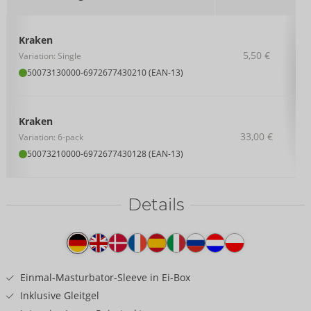
Kraken
5,50 €
Variation: Single
50073130000
-
6972677430210 (EAN-13)
Kraken
33,00 €
Variation: 6-pack
50073210000
-
6972677430128 (EAN-13)
Details
Produkttext
Einmal-Masturbator-Sleeve in Ei-Box
Inklusive Gleitgel