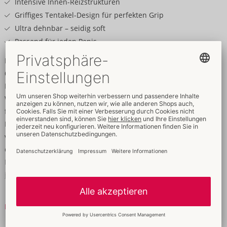
Intensive Innen-Reizstrukturen
Griffiges Tentakel-Design für perfekten Grip
Ultra dehnbar – seidig soft
Passend für jeden Penis
Immer dabei, sofort startklar und mega intensiv!
6 Masturbatoren Kraken von Lovense mit verschiedenen
Reizstrukturen im Inneren: Submerge, Tidal, Voyage, Harpoon,
Whirlpool und Riptide. Außen mit griffigen Tentakel-Strukturen
für perfekten rutschfesten Grip beim Handjob. Die supersoften
Masturbator-Sleeves sind jeweils in einer diskreten Ei-Box
verpackt. Inklusive ist jeweils ein Gleitgel, sodass die Sleeve
direkt eingesetzt werden kann – perfekt für unterwegs! Beim
Handjob dehnt sich die elastische Sleeve aus und passt sich so
jeder Penisgröße an.
6 Stück – jeweils für einmaligen Gebrauch.
Mehr lesen
Gesamtlänge 6,2 cm – dehnbar bis 20 cm, Ø 0–10 cm.
TPE, PP.