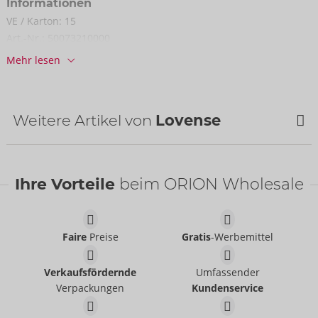
Informationen
VE / Karton:
15
Art.-Nr.:
50073210000
Barcode:
6972677430128 (EAN-13)
Mehr lesen
Zolltarifnummer:
90191090
Herkunftsland:
CN
Weitere Artikel von
Lovense
Ihre Vorteile
beim ORION Wholesale
Faire
Preise
Gratis
-Werbemittel
Verkaufsfördernde
Umfassender
Verpackungen
Kundenservice
Exomoon
Webcam 2