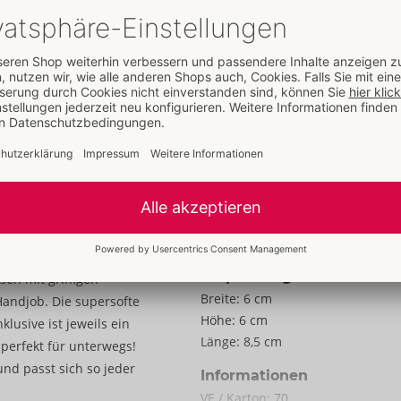
Eigenschaften
Für Männer
Daten
Farbe:
weiß
Material:
TPE, PP
Zur Materialkunde
Größe
Länge:
6,2 - 20,0 cm
Durchmesser:
0,0 - 10,0 cm
Gewicht:
75 g
r im Inneren für
Verpackung
en mit griffigen
Breite:
6 cm
Handjob. Die supersofte
Höhe:
6 cm
klusive ist jeweils ein
Länge:
8,5 cm
 perfekt für unterwegs!
nd passt sich so jeder
Informationen
VE / Karton:
70