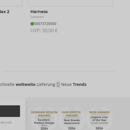
Velv
Max 2
Harness
Love
Lovense
54
50073720000
UVP:
UVP: 
39,00 €
Schnelle
weltweite
Lieferung
Neue
Trends
ederzeit