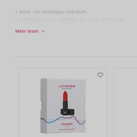
1 Stück – für einmaligen Gebrauch.
Gesamtlänge 6,2 cm – dehnbar bis 20 cm, Ø 0–10 cm.
TPE, PP.
Mehr lesen