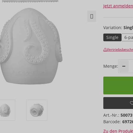
Jetzt anmelden
Variation:
Sing
Single
6-p
Vertriebsbesc
Menge:
Art.-Nr.:
50073
Barcode:
6972
Zu den Produkt