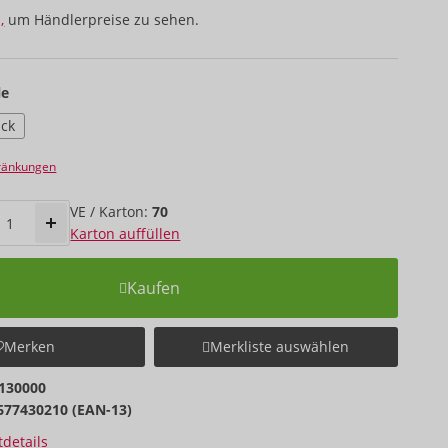
,
um Händlerpreise zu sehen.
le
ack
hränkungen
VE / Karton:
70
Karton auffüllen
Kaufen
Merken
Merkliste auswählen
130000
677430210 (EAN-13)
details