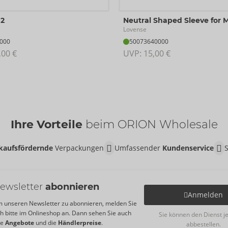
2
Neutral Shaped Sleeve for 
Lovense
000
50073640000
,00 €
UVP: 
15,00 €
Ihre Vorteile
beim ORION Wholesale
kaufsfördernde
Verpackungen
Umfassender
Kundenservice
ewsletter
abonnieren
Anmelden
 unseren Newsletter zu abonnieren, melden Sie
ch bitte im Onlineshop an. Dann sehen Sie auch
Sie können den Dienst j
re
Angebote
und die
Händlerpreise
.
abbestellen.