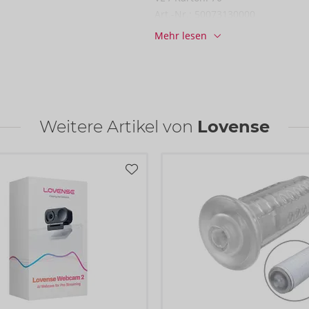
Art.-Nr.:
50073130000
Barcode:
6972677430210 (EAN-13
Mehr lesen
Zolltarifnummer:
90191090
Herkunftsland:
CN
Weitere Artikel von
Lovense