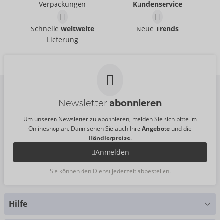
04171900000
04170760000
Verpackungen
Kundenservice
UVP:
13,99 €
UVP:
13,99 €
Größe:
8 Stück
Größe:
8 Stück
Gefühlsecht Classic
Intense Orgasmic
Schnelle
weltweite
Neue
Trends
Durex
Durex
Lieferung
04115740000
04147350000
UVP:
3,49 €
UVP:
13,99 €
Newsletter
abonnieren
Um unseren Newsletter zu abonnieren, melden Sie sich bitte im
Onlineshop an. Dann sehen Sie auch Ihre
Angebote
und die
Händlerpreise
.
Anmelden
Sie können den Dienst jederzeit abbestellen.
Hilfe