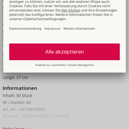
Farbe:
transparent
Material:
Naturkautschuklatex
Zur Materialkunde
Größe
Länge:
20,5 cm
Durchmesser:
5,4 cm
Gewicht:
90 g
Verpackung
Breite:
17,5 cm
Höhe:
6 cm
Länge:
27 cm
Informationen
Inhalt:
30 Stück
VE / Karton:
42
Art.-Nr.:
04159010000
Barcode:
4002448190721 (EAN-13)
Zolltarifnummer:
40141000
Mehr lesen