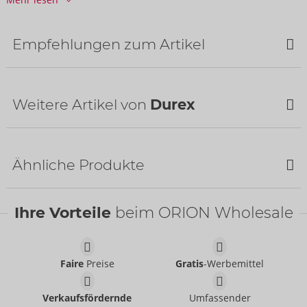
Herkunftsland:
IN
Empfehlungen zum Artikel
Bestseller
Weitere Artikel von
Durex
Ähnliche Produkte
Bestseller
Ihre Vorteile
beim ORION Wholesale
Gefühlsecht Classic
Durex
04111160000
UVP:
7,49 €
Faire
Preise
Gratis
-Werbemittel
Intensity Extra Feucht
Intensity
Durex
Durex
Verkaufsfördernde
Umfassender