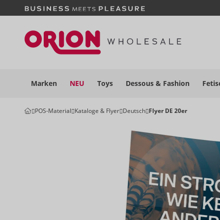
Marken
NEU
Toys
Dessous
& Fashion
Fetis
POS-Material
Kataloge & Flyer
Deutsch
Flyer DE 20er