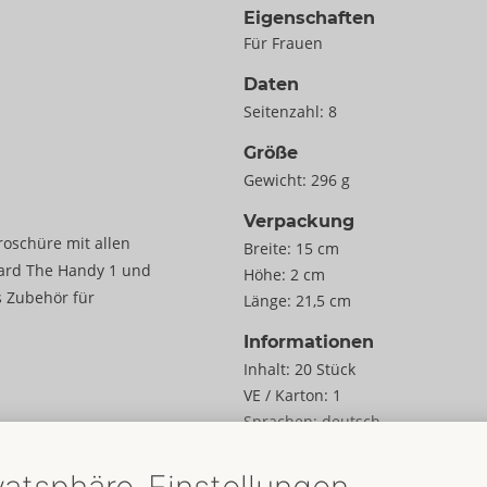
Eigenschaften
Für Frauen
Daten
Seitenzahl:
8
Größe
Gewicht:
296 g
Verpackung
roschüre mit allen
Breite:
15 cm
ard The Handy 1 und
Höhe:
2 cm
s Zubehör für
Länge:
21,5 cm
Informationen
Inhalt:
20 Stück
VE / Karton:
1
Sprachen:
deutsch
,
Art.-Nr.:
09193490000
Barcode:
4024144697298 (EAN-13