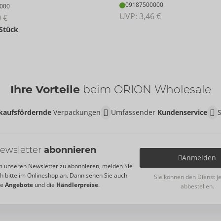
09187500000
000
UVP: 
3,46 €
0 €
 Stück
Ihre Vorteile
beim ORION Wholesale
kaufsfördernde
Verpackungen
Umfassender
Kundenservice
ewsletter
abonnieren
Anmelden
 unseren Newsletter zu abonnieren, melden Sie
ch bitte im Onlineshop an. Dann sehen Sie auch
Sie können den Dienst j
re
Angebote
und die
Händlerpreise
.
abbestellen.