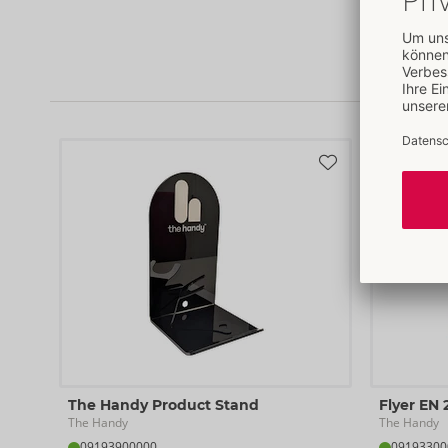
The Handy Product Stand
Flyer EN 
The Handy
The Handy
09193900000
09193300