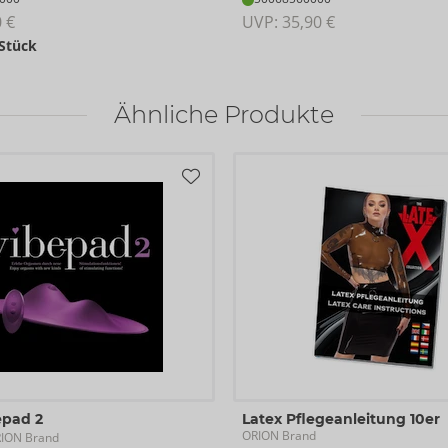
0 €
UVP: 
35,90 €
 Stück
Ähnliche Produkte
epad 2
Latex Pflegeanleitung 10er
ORION Brand
RION Brand