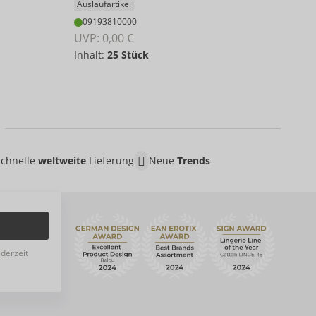
09
Auslaufartikel
UVP:
09193810000
Inha
UVP: 
0,00 €
Inhalt:
25 Stück
Schnelle
weltweite
Lieferung
Neue
Trends
ederzeit