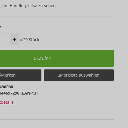
,
um Händlerpreise zu sehen.
k
x
20
Stück
Kaufen
Merken
Merkliste auswählen
490000
144697298 (EAN-13)
details