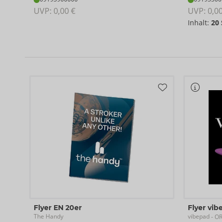
UVP: 
0,00 €
UVP: 
0,0
Inhalt:
20
Flyer EN 20er
Flyer vib
The Handy
vibepad
- O