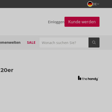
DE
Kunde werden
Einloggen
emenwelten
SALE
 20er