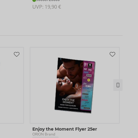
UVP:
UVP: 
19,90 €
Flye
Enjoy the Moment Flyer 25er
Pipe
ORION Brand