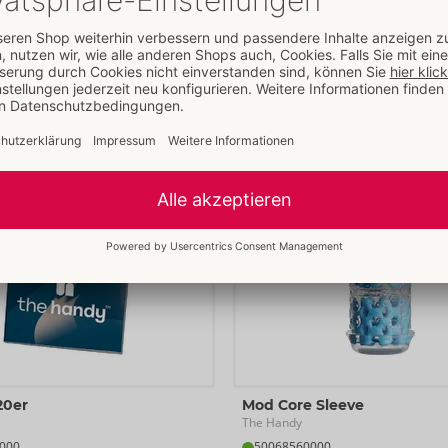
Zolltarifnummer:
49111090
Mehr lesen
Weitere Artikel von
The Handy
20er
Mod Core Sleeve
The Handy
000
50068560000