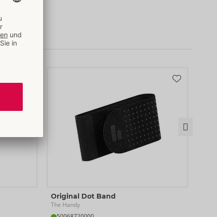
Sta
Original Dot Band
The 
The Handy
50
50068720000