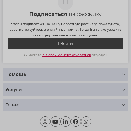
Подписаться
на рассылку
Чтобы подписаться на нашу новостную рассылку, пожалуйста,
зарегистрируйтесь в онлайн-магазине. Тогда Вы также увидите
свои
предложения
и оптовые
цены
.
Войти
Вы можете
в любой момент отказаться
от услуги.
Помощь
У Вас есть вопросы?
Услуги
Мы с радостью Вам поможем
Таблица размеров
+49 (0)461 50 40 308
О нас
Материаловедение
Monday - Thursday: 09:00am - 04:00pm
О нас
Friday: 09:00am - 3:00pm (CET/CEST)
Продолжительность