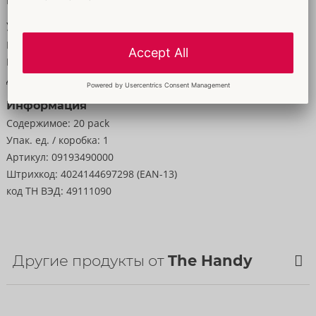
Масса:
296 g
Упаковка
Ширина:
15 cm
Высота:
2 cm
Длина:
21,5 cm
Информация
Содержимое:
20 pack
Упак. ед. / коробка:
1
Артикул:
09193490000
Штрихкод:
4024144697298 (EAN-13)
код ТН ВЭД:
49111090
Другие продукты от
The Handy