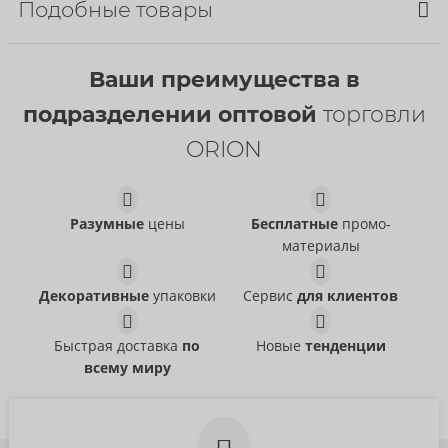
Подобные товары
Ваши преимущества в
подразделении оптовой
торговли
ORION
The Handy Product
Brochure EN Pack of
Stand
20
Разумные
цены
Бесплатные
промо-
The Handy
The Handy
материалы
09193900000
09193300000
РРЦ:
0,00 €
Brochure EN Pack of
vibepad 2 Brochure
РРЦ:
0,00 €
vibepad
20
- ORION Brand
Декоративные
упаковки
Сервис
для клиентов
Размер:
20 pack
09151490000
The Handy
РРЦ:
0,00 €
09193300000
Быстрая доставка
по
Новые
тенденции
РРЦ:
0,00 €
Размер:
25 pack
всему миру
Размер:
20 pack