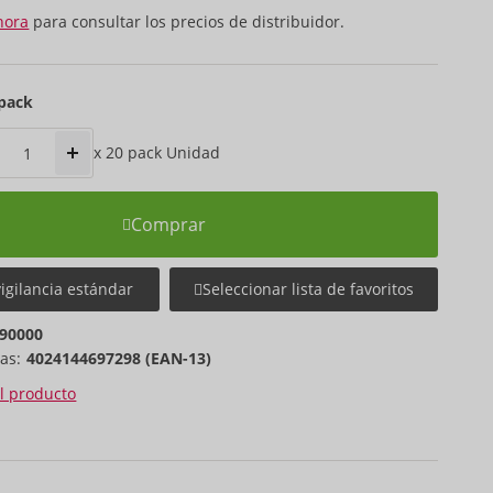
hora
para consultar los precios de distribuidor.
 pack
x
20 pack
Unidad
Comprar
vigilancia estándar
Seleccionar lista de favoritos
90000
as:
4024144697298 (EAN-13)
el producto