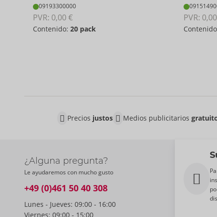
09193300000
09151490
PVR: 
0,00 €
PVR: 
0,00
Contenido:
20 pack
Contenid
Precios
justos
Medios publicitarios
gratuit
S
¿Alguna pregunta?
Pa
Le ayudaremos con mucho gusto
in
+49 (0)461 50 40 308
po
di
Lunes - Jueves: 09:00 - 16:00
Viernes: 09:00 - 15:00