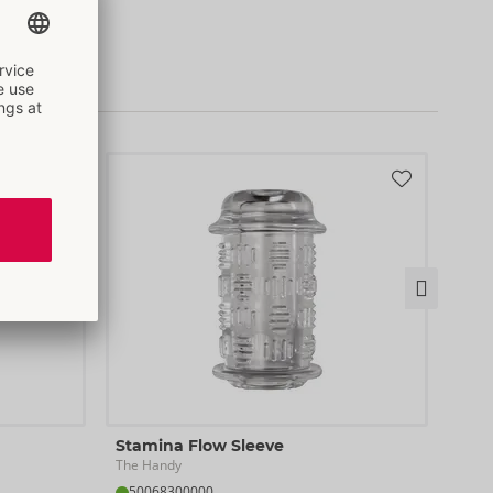
Mod
Stamina Flow Sleeve
The 
The Handy
50
50068300000