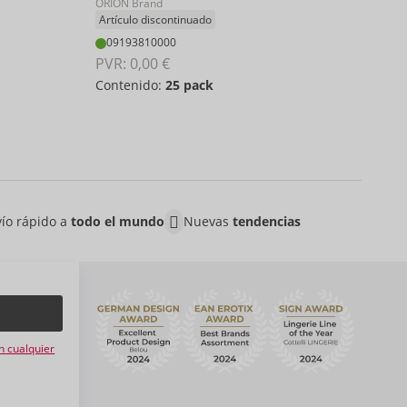
ORION Brand
09
Artículo discontinuado
PVR:
09193810000
Cont
PVR: 
0,00 €
Contenido:
25 pack
ío rápido a
todo el mundo
Nuevas
tendencias
n
n cualquier