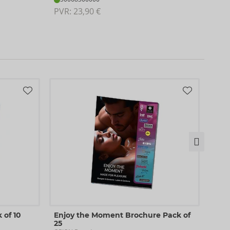
PVR:
PVR: 
23,90 €
Flye
 of 10
Enjoy the Moment Brochure Pack of
Pipe
25