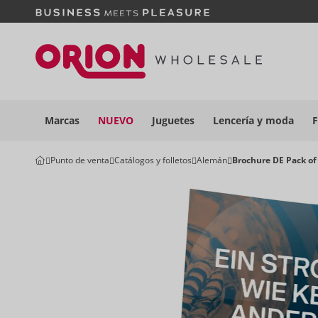
Marcas
NUEVO
Juguetes
Lencería y
moda
F
Punto de venta
Catálogos y folletos
Alemán
Brochure DE Pack of