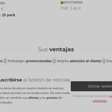
09187500000
000
PVR: 
3,46 €
 €
o:
25 pack
Sus
ventajas
os
Embalajes
promocionales
Amplia
atención al cliente
Env
uscribirse
al boletín de noticias
Iniciar sesió
ra darse de alta en nuestro boletín de noticias,
scríbase primero en la tienda online. De este modo,
Puede cancelar el servicio
e
drá ver también sus
ofertas
y los
precios
del
momento.
stribuidor.