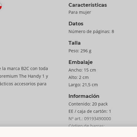
Características
Para mujer
Datos
Número de páginas:
8
Talla
Peso:
296 g
Embalaje
e la marca B2C con toda
Ancho:
15 cm
 premium The Handy 1 y
Alto:
2 cm
ácticos accesorios para
Largo:
21,5 cm
Información
Contenido:
20 pack
EE / caja de cartón:
1
Nº art.:
09193490000
Código de barras:
4024144697298 (EAN-13)