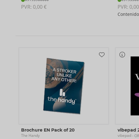
PVR: 
0,00 €
PVR: 
0,00
Contenid
Brochure EN Pack of 20
vibepad 
The Handy
vibepad
- O