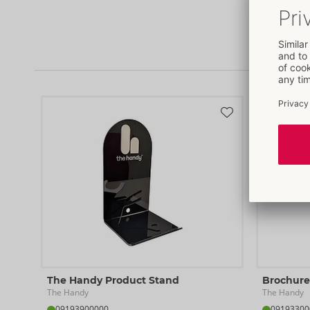
The Handy Product Stand
Brochure
The Handy
The Handy
09193900000
09193300