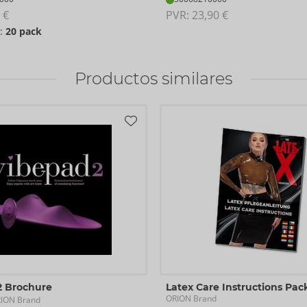
 €
PVR: 
23,90 €
o:
20 pack
Productos similares
2 Brochure
Latex Care Instructions Pack
ORION Brand
RION Brand