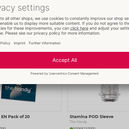
Arancel aduanero:
49111090
Seguir leyendo
Otros productos de
The Handy
 EN Pack of 20
Stamina POD Sleeve
The Handy
000
50068210000