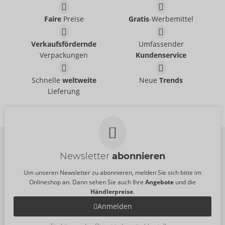
Faire
Preise
Gratis
-Werbemittel
Tester Orbit
Tester Thruster
Arcwave
Arcwave
Verkaufsfördernde
Umfassender
07543900000
07543820000
Verpackungen
Kundenservice
UVP:
0,00 €
UVP:
0,00 €
Display Groß
Nova Display Stand
Schnelle
weltweite
Neue
Trends
TENGA
SVAKOM
Lieferung
09174600000
09118950000
UVP:
0,00 €
UVP:
0,00 €
Größe:
11 Teile
Newsletter
abonnieren
Um unseren Newsletter zu abonnieren, melden Sie sich bitte im
Onlineshop an. Dann sehen Sie auch Ihre
Angebote
und die
Händlerpreise
.
Anmelden