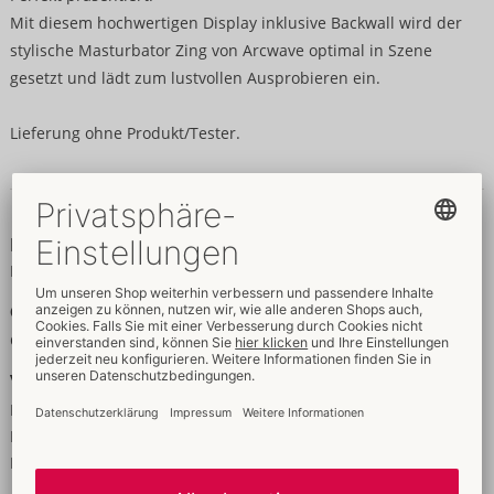
Mit diesem hochwertigen Display inklusive Backwall wird der
stylische Masturbator Zing von Arcwave optimal in Szene
gesetzt und lädt zum lustvollen Ausprobieren ein.
Lieferung ohne Produkt/Tester.
Daten & Eigenschaften
Eigenschaften
Für Männer
Größe
Gewicht:
700 g
Verpackung
Breite:
20,5 cm
Höhe:
5,5 cm
Länge:
24 cm