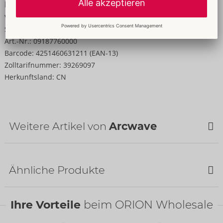
Informationen
VE / Karton:
12
Sprachen:
englisch
,
Art.-Nr.:
09187760000
Barcode:
4251460631211 (EAN-13)
Zolltarifnummer:
39269097
Herkunftsland:
CN
Weitere Artikel von
Arcwave
Ähnliche Produkte
Ihre Vorteile
beim ORION Wholesale