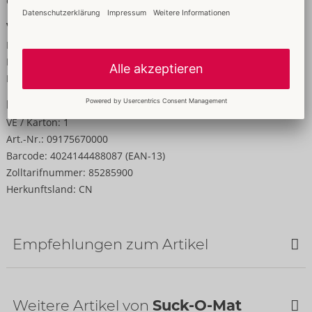
Gewicht:
1555 g
Verpackung
Breite:
35 cm
Höhe:
13,5 cm
Länge:
45 cm
Informationen
VE / Karton:
1
Art.-Nr.:
09175670000
Barcode:
4024144488087 (EAN-13)
Zolltarifnummer:
85285900
Herkunftsland:
CN
Empfehlungen zum Artikel
Weitere Artikel von
Suck-O-Mat