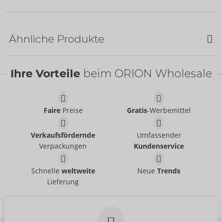
Ähnliche Produkte
Ihre Vorteile
beim ORION Wholesale
Suck-O-Mat 3
Suck-O-Mat
- ORION Brand
54013800000
Faire
Preise
Gratis
-Werbemittel
UVP:
599,00 €
Performance Sleeve M
Performance Sleeve XL
Verkaufsfördernde
Umfassender
Suck-O-Mat
Suck-O-Mat
- ORION Brand
- ORION Brand
50051670000
50051750000
Verpackungen
Kundenservice
UVP:
64,95 €
UVP:
64,95 €
up Green Power
Display Groß
Schnelle
weltweite
Neue
Trends
TENGA
Display
Lieferung
09174600000
up Green Power
UVP:
0,00 €
Auslaufartikel
Größe:
11 Teile
09160050000
UVP:
0,00 €