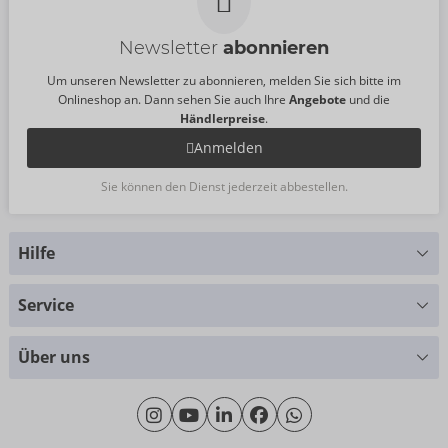
Newsletter
abonnieren
Um unseren Newsletter zu abonnieren, melden Sie sich bitte im
Onlineshop an. Dann sehen Sie auch Ihre
Angebote
und die
Händlerpreise
.
Anmelden
Sie können den Dienst jederzeit abbestellen.
Hilfe
Sie haben Fragen?
Service
Wir helfen Ihnen gern weiter
Größentabellen
+49 (0)461 50 40 308
Über uns
Materialkunde
Montag - Donnerstag: 09:00 - 16:00 Uhr
Wir über uns
Freitag: 09:00 - 15:00 Uhr
Nachhaltigkeit