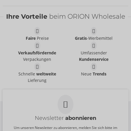
Ihre Vorteile
beim ORION Wholesale
Faire
Preise
Gratis
-Werbemittel
3Dx ZEN
3Dx SPIRAL
TENGA
TENGA
Verkaufsfördernde
Umfassender
50079330000
50079410000
Verpackungen
Kundenservice
UVP:
49,95 €
UVP:
49,95 €
Display Orgie
Nova Display Stand
Schnelle
weltweite
Neue
Trends
Orgie
SVAKOM
Lieferung
09118950000
Auslaufartikel
UVP:
0,00 €
09186280000
UVP:
0,00 €
Newsletter
abonnieren
Um unseren Newsletter zu abonnieren, melden Sie sich bitte im