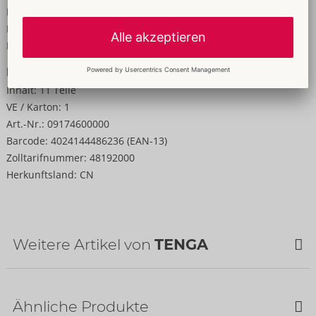
Breite:
94 cm
Höhe:
7 cm
Länge:
159 cm
Informationen
Inhalt:
11 Teile
VE / Karton:
1
Art.-Nr.:
09174600000
Barcode:
4024144486236 (EAN-13)
Zolltarifnummer:
48192000
Herkunftsland:
CN
Weitere Artikel von
TENGA
Ähnliche Produkte