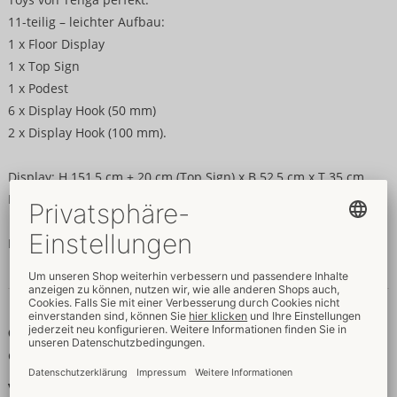
11-teilig – leichter Aufbau:
1 x Floor Display
1 x Top Sign
1 x Podest
6 x Display Hook (50 mm)
2 x Display Hook (100 mm).
Display: H 151,5 cm + 20 cm (Top Sign) x B 52,5 cm x T 35 cm.
Karton: H 158,5 cm x B 93,5 cm x T 7,2 cm.
Lieferung ohne Produkte/Tester.
Daten & Eigenschaften
Größe
Gewicht:
4920 g
Verpackung