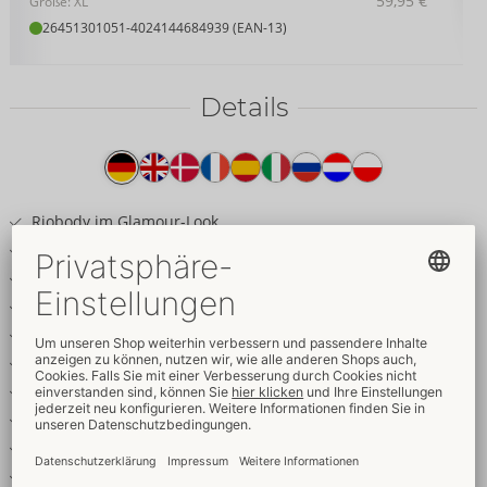
59,95 €
Größe: XL
26451301051
-
4024144684939 (EAN-13)
Details
Produkttext
Riobody im Glamour-Look
Schimmerndes Kupfer
Paillettenbesetzte Spitze & Stickerei
Roségoldfarbene Ringe-Details
Vorne sinnlich ouvert
Tiefer Rückenausschnitt
Schnür-Optik vorne & hinten
Träger verstellbar
Hohe Beinausschnitte
Weich & elastisch für hohen Tragekomfort