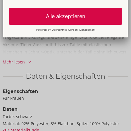
Sinnlich, glamourös und bequem zugleich!
Riobody von Cottelli LINGERIE in schillerndem Kupfer mit
schwarzer, paillettenbesetzer Spitze und Stickerei. Das
elastische, weich anschmiegsame Material bietet hohen
Tragekomfort. Roségoldfarbene Ringe-Details setzen elegante
Akzente. Tiefer Ausschnitt bis zur Taille mit elastischen
Riemchen in Schnür-Optik; unterhalb der Taille sinnlich ouvert
gearbeitet. Im Rücken sorgen Stretchriemchen in geschnürter
Mehr lesen
Optik sowie gekreuzte, verstellbare Träger für optimalen Sitz.
Der Rio-Style mit hohen Beinausschnitten betont optimal Po
Daten & Eigenschaften
und Beine.
Eigenschaften
92% Polyester, 8% Elasthan; Spitze 100% Polyester.
Für Frauen
Daten
Farbe:
schwarz
Material:
92% Polyester, 8% Elasthan, Spitze 100% Polyester
Zur Materialkunde