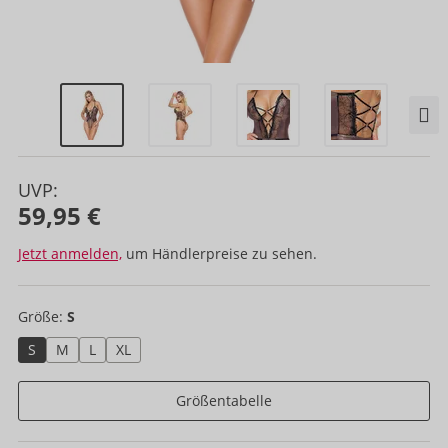
UVP:
59,95 €
Jetzt anmelden,
um Händlerpreise zu sehen.
Größe:
S
S
M
L
XL
Größentabelle