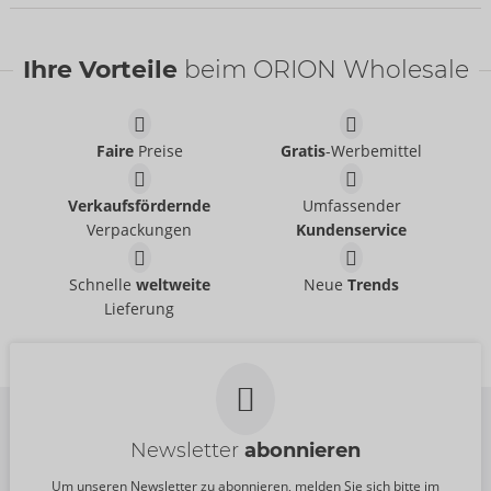
NEU
Ihre Vorteile
beim ORION Wholesale
Faire
Preise
Gratis
-Werbemittel
Verkaufsfördernde
Umfassender
Verpackungen
Kundenservice
Set
Set
Cottelli LINGERIE
Cottelli LINGERIE
- ORION Brand
- ORION Brand
Schnelle
weltweite
Neue
Trends
22157723021
22157561021
Lieferung
UVP:
54,95 €
UVP:
49,95 €
Newsletter
abonnieren
Um unseren Newsletter zu abonnieren, melden Sie sich bitte im