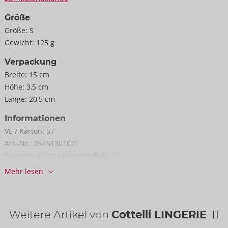
Größe
Größe:
S
Gewicht:
125 g
Verpackung
Breite:
15 cm
Höhe:
3,5 cm
Länge:
20,5 cm
Informationen
VE / Karton:
57
Art.-Nr.:
26451301021
Barcode:
4024144684908 (EAN-13)
Zolltarifnummer:
61089200
Mehr lesen
Herkunftsland:
CN
Verfügbarkeit
nächste Lieferung:
52/2026
Weitere Artikel von
Cottelli LINGERIE