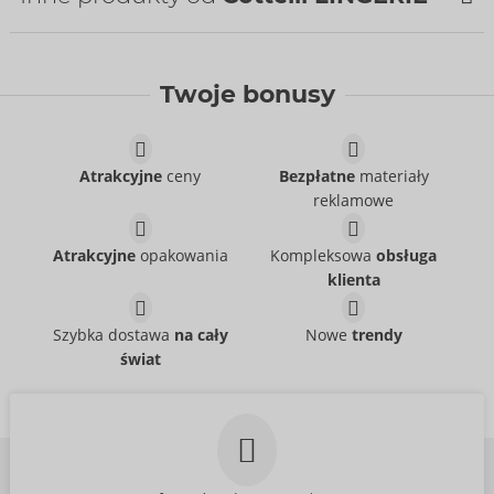
NOWOŚCI
Twoje bonusy
Atrakcyjne
ceny
Bezpłatne
materiały
reklamowe
Atrakcyjne
opakowania
Kompleksowa
obsługa
Set
Set
klienta
Cottelli LINGERIE
Cottelli LINGERIE
- ORION Brand
- ORION Brand
22157723041
22157561021
Szybka dostawa
na cały
Nowe
trendy
Cena sugerowana:
54,95 €
Cena sugerowana:
49,95 €
świat