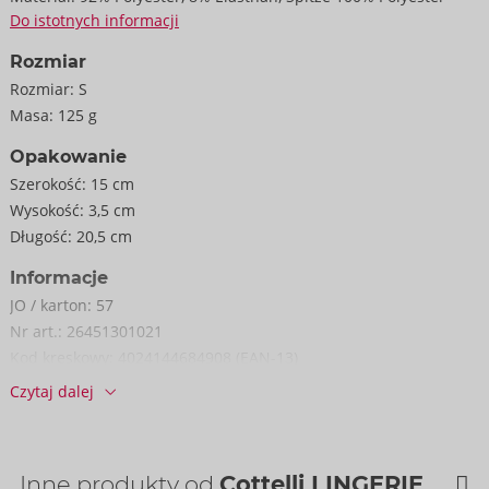
Do istotnych informacji
Rozmiar
Rozmiar:
S
Masa:
125 g
Opakowanie
Szerokość:
15 cm
Wysokość:
3,5 cm
Długość:
20,5 cm
Informacje
JO / karton:
57
Nr art.:
26451301021
Kod kreskowy:
4024144684908 (EAN-13)
Numer taryfy celnej:
61089200
Czytaj dalej
Kraj pochodzenia:
CN
Dostępność
następna dostawa:
52/2026
Inne produkty od
Cottelli LINGERIE