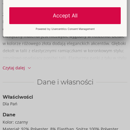
Miękkie i elastyczne dla wysokiego komfortu noszenia
Zmysłowe, efektowne i wygodne jednocześnie!
Riobody od Cottelli LINGERIE w kolorze połyskującej miedzi z
czarną cekinową koronką i haftem. Rozciągliwy, miękki i
elastyczny materiał jest niezwykle wygodny w noszeniu. Detale
w kolorze różowego złota dodają eleganckich akcentów. Głęboki
dekolt w talii z elastycznymi ramiączkami w koronkowym stylu;
zmysłowo opadający poniżej talii. Elastyczne paski z tyłu w stylu
koronki i skrzyżowane, regulowane ramiączka zapewniają
Czytaj dalej
idealne dopasowanie. Styl Rio z wysokimi wycięciami na nogi
doskonale podkreśla pośladki i nogi.
Dane i własności
92% poliester, 8% elastan; koronka 100% poliester.
Właściwości
Dla Pań
Dane
Kolor:
czarny
Materiał:
92% Polyester, 8% Elasthan, Spitze 100% Polyester