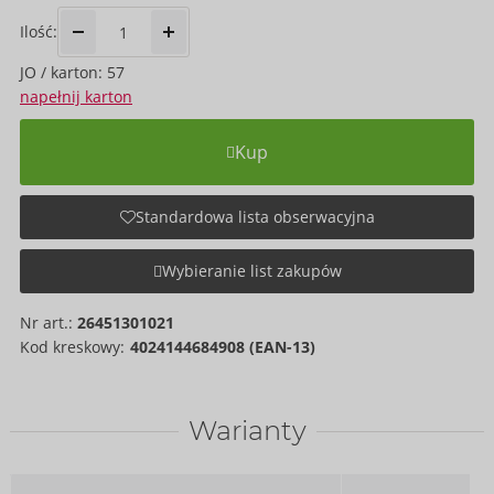
Ilość:
JO / karton: 57
napełnij karton
Kup
Standardowa lista obserwacyjna
Wybieranie list zakupów
Nr art.:
26451301021
Kod kreskowy:
4024144684908 (EAN-13)
Warianty