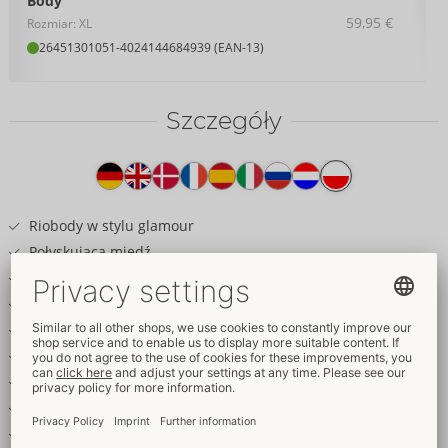
Body
59,95 €
Rozmiar: XL
26451301051
-
4024144684939 (EAN-13)
Szczegóły
Tekst
na
produkcie
Riobody w stylu glamour
Połyskująca miedź
Koronka i haft z cekinami
Detale w kolorze różowego złota
Zmysłowo bez krocza z przodu
Głęboki dekolt z tyłu
Sznurowany przód i tył
Regulowane ramiączka
Wysokie wycięcia na nogawkach