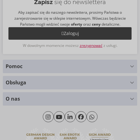
Zapisz
się do newslettera
Aby zapisać się do naszego newslettera, prosimy Państwa o
zarejestrowanie się w sklepie internetowym. Wówczas będziecie
Państwo mogli widzieć swoje
oferty
oraz
ceny
detaliczne.
Zaloguj
W dowolnym momencie możesz
zrezygnować
z usługi.
Pomoc
Masz pytania?
Obsługa
Służymy pomocą
Wykresy rozmiarów
+49 (0)461 50 40 308
O nas
Materiały
Poniedziałek - Czwartek: 09.00 - 16.00
O nas
Piątek: 09.00 - 15.00
Zrównoważony rozwój
eroFame
Kontakt