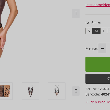
Jetzt anmelden
Größe:
M
S
M
L
Menge:
Art.-Nr.:
26451
Barcode:
4024
Zu den Produkt