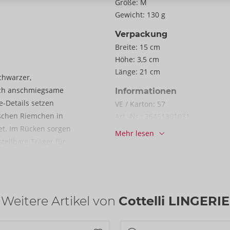
Größe:
M
Gewicht:
130 g
Verpackung
Breite:
15 cm
Höhe:
3,5 cm
Länge:
21 cm
chwarzer,
weich anschmiegsame
Informationen
e-Details setzen
VE / Karton:
57
tischen Riemchen in
Art.-Nr.:
26451301031
tet. Im Rücken sorgen
Barcode:
4024144684915 (EAN-13
Mehr lesen
Zolltarifnummer:
61089200
tellbare Träger für
Herkunftsland:
CN
betont optimal Po und
Verfügbarkeit
nächste Lieferung:
52/2026
Weitere Artikel von
Cottelli LINGERIE