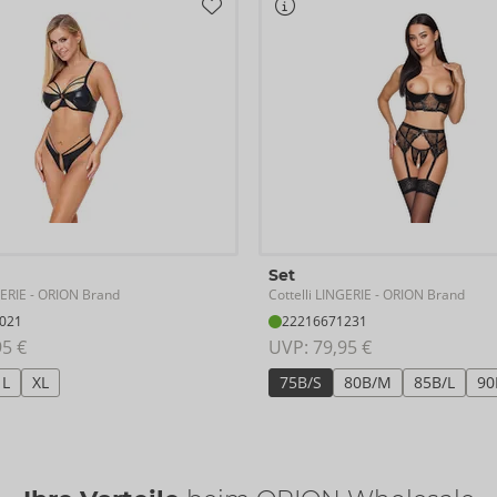
Set
GERIE
Cottelli LINGERIE
- ORION Brand
- ORION Brand
021
22216671231
95 €
UVP: 
79,95 €
L
XL
75B/S
80B/M
85B/L
90