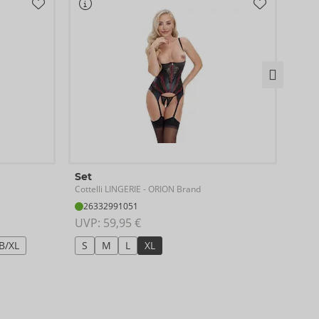
Bod
Set
Cotte
Cottelli LINGERIE
- ORION Brand
26
26332991051
UVP:
UVP: 
59,95 €
S
B/XL
S
M
L
XL