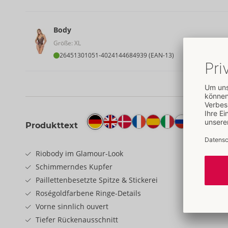
Body
Größe: XL
26451301051
-
4024144684939 (EAN-13)
Produkttext
Riobody im Glamour-Look
Schimmerndes Kupfer
Paillettenbesetzte Spitze & Stickerei
Roségoldfarbene Ringe-Details
Vorne sinnlich ouvert
Tiefer Rückenausschnitt