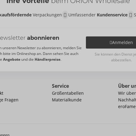
Ihre Vorteile
beim ORION Wholesale
kaufsfördernde
Verpackungen
Umfassender
Kundenservice
ewsletter
abonnieren
Anmelden
 unseren Newsletter zu abonnieren, melden Sie
ch bitte im Onlineshop an. Dann sehen Sie auch
Sie können den Dienst j
re
Angebote
und die
Händlerpreise
.
abbestellen.
Service
Über u
kt
Größentabellen
Wir über
ge Fragen
Materialkunde
Nachhalt
eroFame
ungen