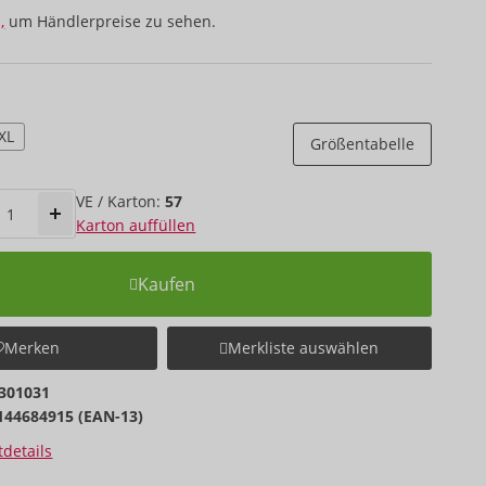
,
um Händlerpreise zu sehen.
XL
Größentabelle
VE / Karton:
57
Karton auffüllen
Kaufen
Merken
Merkliste auswählen
301031
144684915 (EAN-13)
details