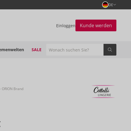
DE
Kunde werden
Einloggen
emenwelten
SALE
- ORION Brand
€