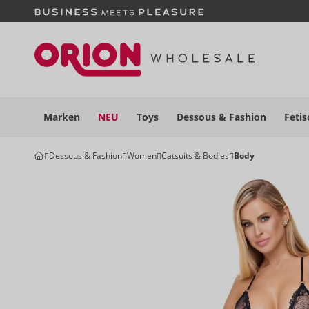
Marken
NEU
Toys
Dessous
& Fashion
Fetis
Dessous & Fashion
Women
Catsuits & Bodies
Body