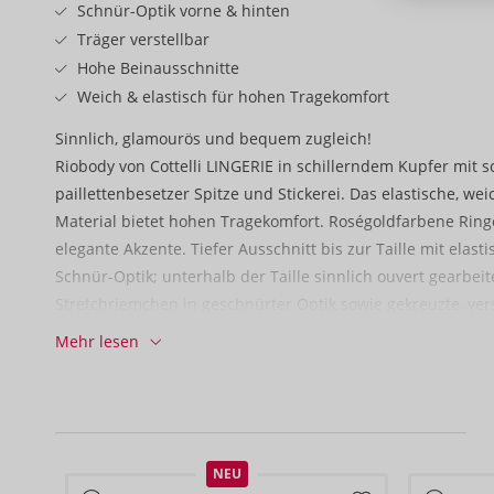
Schnür-Optik vorne & hinten
Träger verstellbar
Hohe Beinausschnitte
Weich & elastisch für hohen Tragekomfort
Sinnlich, glamourös und bequem zugleich!
Riobody von Cottelli LINGERIE in schillerndem Kupfer mit s
paillettenbesetzer Spitze und Stickerei. Das elastische, 
Material bietet hohen Tragekomfort. Roségoldfarbene Ring
elegante Akzente. Tiefer Ausschnitt bis zur Taille mit elas
Schnür-Optik; unterhalb der Taille sinnlich ouvert gearbei
Stretchriemchen in geschnürter Optik sowie gekreuzte, vers
optimalen Sitz. Der Rio-Style mit hohen Beinausschnitten 
Mehr lesen
Beine.
92% Polyester, 8% Elasthan; Spitze 100% Polyester.
NEU