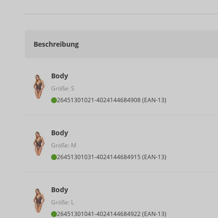
Beschreibung
Body
Größe: S
26451301021
-
4024144684908 (EAN-13)
Body
Größe: M
26451301031
-
4024144684915 (EAN-13)
Body
Größe: L
26451301041
-
4024144684922 (EAN-13)