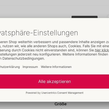
59,95 €
Anmelden
Details
Eigenschaften
Für Frauen
Daten
Farbe:
schwarz
Material:
92% Polyester, 8%
Elasthan, Spitze 100% Polyester
Zur Materialkunde
Größe