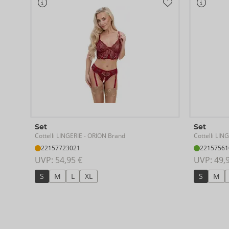
Set
Set
Cottelli LINGERIE
Cottelli LIN
- ORION Brand
22157723021
22157561
UVP: 
54,95 €
UVP: 
49,
S
M
L
XL
S
M