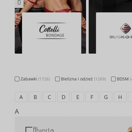
Zabawki
(1726)
Bielizna i
odzież
(1269)
BDSM
(
A
B
C
D
E
F
G
H
A