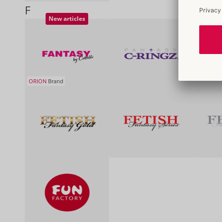
F
New articles
ORION
Brand