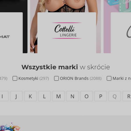
Wszystkie marki
w skrócie
479)
Kosmetyki
(297)
ORION Brands
(2088)
Marki z 
I
J
K
L
M
N
O
P
Q
R