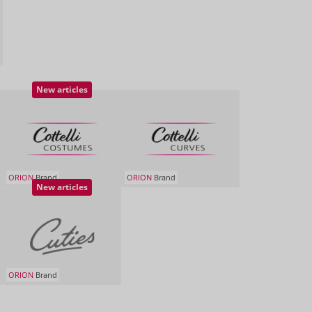
New articles
ORION
Brand
ORION
Brand
New articles
ORION
Brand