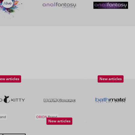
ew articles
New articles
and
ORION
Brand
New articles