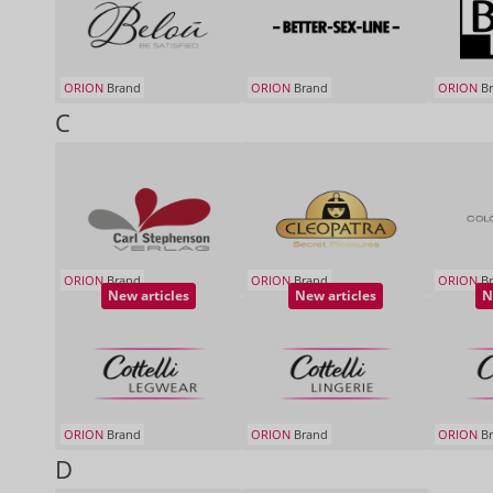
ORION
Brand
ORION
Brand
ORION
Br
C
ORION
Brand
ORION
Brand
ORION
Br
New articles
New articles
N
ORION
Brand
ORION
Brand
ORION
Br
D