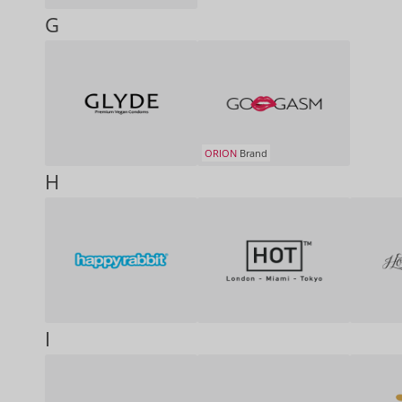
G
ORION
Brand
H
I