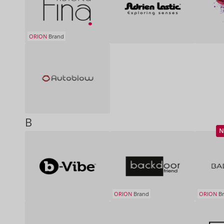
ORION
Brand
B
N
ORION
Brand
ORION
Br