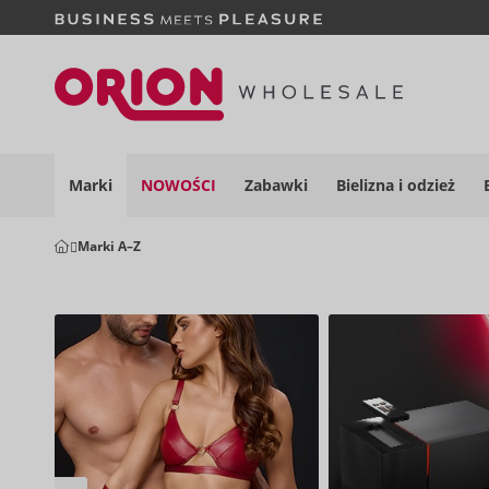
Marki
NOWOŚCI
Zabawki
Bielizna i
odzież
Marki A–Z