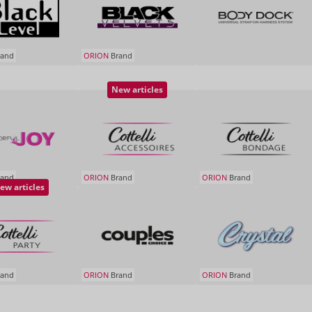
and
ORION
Brand
New articles
and
ORION
Brand
ORION
Brand
ew articles
and
ORION
Brand
ORION
Brand