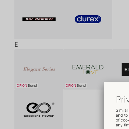
E
ORION
Brand
ORION
Brand