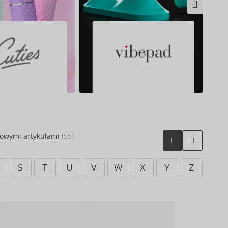
nowymi artykułami
(55)
S
T
U
V
W
X
Y
Z