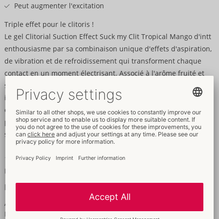
Peut augmenter l'excitation
Triple effet pour le clitoris !
Le gel Clitorial Suction Effect Suck my Clit Tropical Mango d'intt
enthousiasme par sa combinaison unique d'effets d'aspiration,
de vibration et de refroidissement qui transforment chaque
contact en un moment électrisant. Associé à l'arôme fruité et
sensuel de la mangue, c'est une fête pour tous les sens qui
incite même aux baisers intimes. Le secret sucré pour une
expérience intense et incomparable avec des orgasmes
profonds et durables ! Il suffit d'appliquer doucement le gel de
stimulation sur le clitoris ..
15 ml.
Pour usage externe uniquement.
Ingredients
Aqua (Water), Glycerin, Propylene Glycol, Aroma, Laureth-9,
Hydroxyethylcellulose, Sucralose, Phenylpropanol, BHT, Glyceryl