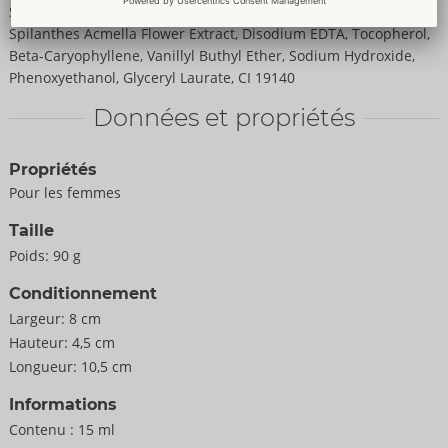
Stearate SE, Acessulfame, 1,2-Hexanediol, Cetearyl Alcohol,
Spilanthes Acmella Flower Extract, Disodium EDTA, Tocopherol,
Beta-Caryophyllene, Vanillyl Buthyl Ether, Sodium Hydroxide,
Phenoxyethanol, Glyceryl Laurate, CI 19140
Données et propriétés
Propriétés
Pour les femmes
Taille
Poids:
90 g
Conditionnement
Largeur:
8 cm
Hauteur:
4,5 cm
Longueur:
10,5 cm
Informations
Contenu :
15 ml