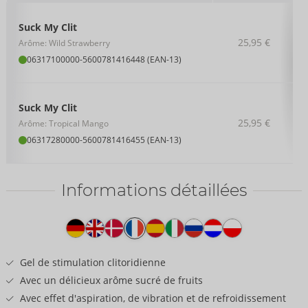
Suck My Clit
25,95 €
Arôme: Wild Strawberry
06317100000
-
5600781416448 (EAN-13)
Suck My Clit
25,95 €
Arôme: Tropical Mango
06317280000
-
5600781416455 (EAN-13)
Informations détaillées
Texte
produit
Gel de stimulation clitoridienne
Avec un délicieux arôme sucré de fruits
Avec effet d'aspiration, de vibration et de refroidissement