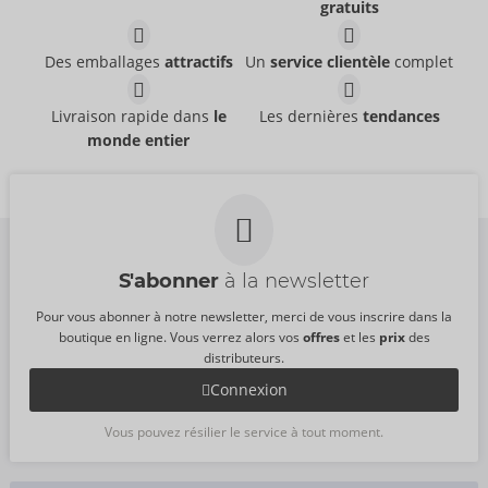
gratuits
Deep Throat
Hydra Plus
intt
Strawberry
06316800000
Des emballages
attractifs
Un
service clientèle
complet
intt
PPC:
14,95 €
06317950000
PPC:
15,99 €
Dimensions :
100 ml
Vibration! Caipirinha
Orgasm Now
Livraison rapide dans
le
Les dernières
tendances
Dimensions :
intt
12 ml
intt
monde entier
Fins de séries
Fins de séries
06310940000
06312640000
PPC:
20,99 €
PPC:
34,98 €
Dimensions :
15 ml
Dimensions :
15 ml
S'abonner
à la newsletter
Pour vous abonner à notre newsletter, merci de vous inscrire dans la
boutique en ligne. Vous verrez alors vos
offres
et les
prix
des
distributeurs.
Connexion
Vous pouvez résilier le service à tout moment.