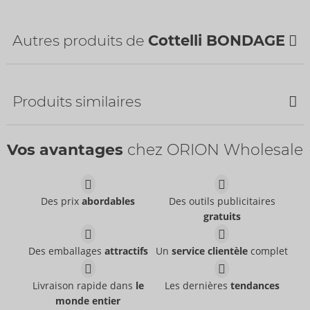
Pays d'origine:
CN
Disponibilité
Autres produits de
Cottelli BONDAGE
livraison suivante:
48/2026
Bestseller
Bestseller
Produits similaires
SOLDE
Vos avantages
chez ORION Wholesale
Des prix
abordables
Des outils publicitaires
gratuits
Set
Set
Cottelli BONDAGE
Cottelli BONDAGE
- ORION Brand
- ORION Brand
26451491021
22216593021
Des emballages
attractifs
Un
service clientèle
complet
PPC:
74,95 €
PPC:
89,95 €
Set
Set
Livraison rapide dans
le
Les dernières
tendances
Obsessive
Cottelli COSTUMES
- ORION Brand
monde entier
Fins de séries