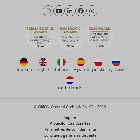
Science des matériaux
Lundi - Jeudi: 09h00 - 16h00
Qui sommes-nous
Vendredi: 09h00 - 15h00
Durabilité
eroFame
Service client
Questions fréquemment posées (FAQ)
deutsch
english
italiano
español
polski
русский
nederlands
© ORION Versand GmbH & Co. KG – 2026
Imprint
Protection des données
Paramètres de confidentialité
Conditions générales de vente