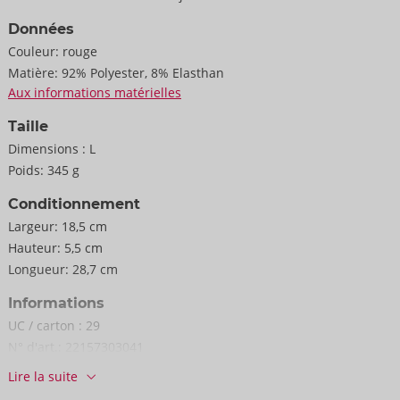
sangles de fixation souples sont rapidement mises en place
Données
grâce à leurs fermetures velcro et sont réglables. Le string
Couleur:
rouge
ouvert complète le trio excitant et stimule avec une chaîne
Matière:
92% Polyester, 8% Elasthan
amovible à l'entrejambe ouvert.
Aux informations matérielles
92% polyester, 8% élasthanne.
Taille
Dimensions :
L
Poids:
345 g
Conditionnement
Largeur:
18,5 cm
Hauteur:
5,5 cm
Longueur:
28,7 cm
Informations
UC / carton :
29
N° d'art.:
22157303041
Code-barres:
4024144685387 (EAN-13)
Lire la suite
Numéro de tarif douanier:
62121090