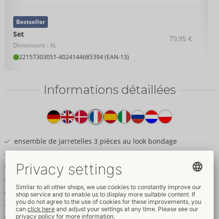
Bestseller
Set
79,95 €
Dimensions : XL
22157303051
-
4024144685394 (EAN-13)
Informations détaillées
Texte
produit
ensemble de jarretelles 3 pièces au look bondage
Soutien-gorge, porte-jarretelles & string ouvert
Menottes souples incluses
Filet sensuel & look mat noble
Accents dorés, anneaux & chaînes
Chaîne de stimulation à l'entrejambe ouvert
Bretelles et jarretelles réglables