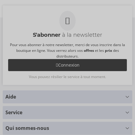
22156163041
22146603131
PPC:
39,95 €
PPC:
45,95 €
Dimensions :
L/XL
S'abonner
à la newsletter
Pour vous abonner à notre newsletter, merci de vous inscrire dans la
boutique en ligne. Vous verrez alors vos
offres
et les
prix
des
distributeurs.
Connexion
Vous pouvez résilier le service à tout moment.
Aide
Vous avez des questions ?
Service
Nous nous faisons un plaisir de vous aider
Tableau des tailles
+49 (0)461 50 40 308
Qui sommes-nous