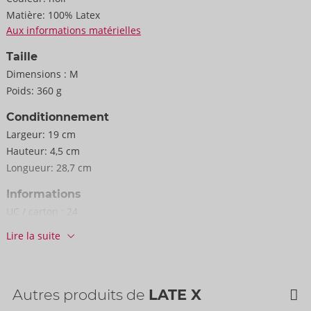
Matière:
100% Latex
Aux informations matérielles
Taille
Dimensions :
M
Poids:
360 g
Conditionnement
Largeur:
19 cm
Hauteur:
4,5 cm
Longueur:
28,7 cm
Informations
UC / carton :
24
N° d'art.:
29013661031
Lire la suite
Code-barres:
4024144470648 (EAN-13)
Numéro de tarif douanier:
40159000
Pays d'origine:
PL
Autres produits de
LATE X