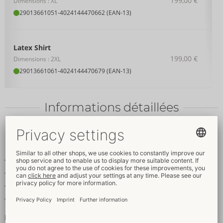
199,00 €
Dimensions : XL
29013661051
-
4024144470662 (EAN-13)
Latex Shirt
199,00 €
Dimensions : 2XL
29013661061
-
4024144470679 (EAN-13)
Informations détaillées
Texte
produit
Crop top sans poitrine en latex
Grande découpe sur le devant
Zip sur toute la longueur dans le dos
Épaisseur de 0,35 mm
Des seins nus avec style !