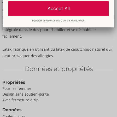
T-shirt sans ventre de LateX en latex naturel noir (épaisseur
0,35 mm) avec une grande découpe sur le devant pour une
présentation époustouflante de la poitrine. Élégant et stylé avec
un col montant et des manches longues. Fermeture à glissière
intégrale dans le dos pour s'habiller et se déshabiller
facilement.
Latex, fabriqué en utilisant du latex de caoutchouc naturel qui
peut provoquer des allergies.
Données et propriétés
Propriétés
Pour les femmes
Design sans soutien-gorge
Avec fermeture à zip
Données
Couleur:
noir