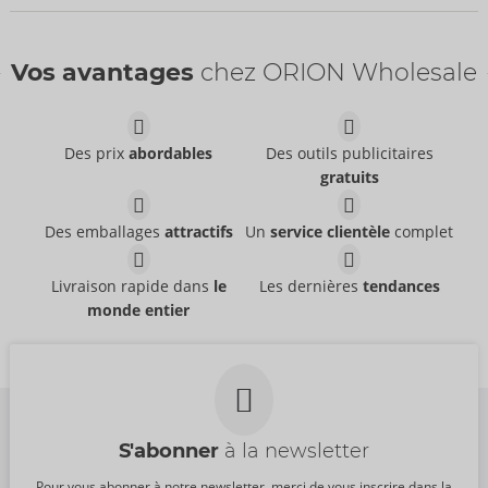
Vos avantages
chez ORION Wholesale
Des prix
abordables
Des outils publicitaires
gratuits
Des emballages
attractifs
Un
service clientèle
complet
Latex Dress
Latex Urine Pants
LATE X
LATE X
- ORION Brand
- ORION Brand
Livraison rapide dans
le
Les dernières
tendances
29013901021
29503161031
monde entier
PPC:
369,00 €
PPC:
159,00 €
S'abonner
à la newsletter
Pour vous abonner à notre newsletter, merci de vous inscrire dans la