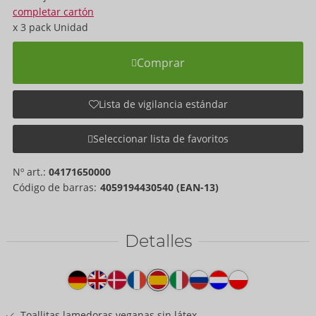
completar cartón
x
3 pack
Unidad
Comprar
Lista de vigilancia estándar
Seleccionar lista de favoritos
Nº art.:
04171650000
Código de barras:
4059194430540 (EAN-13)
Detalles
Texto
del
producto
Toallitas lamedoras veganas sin látex