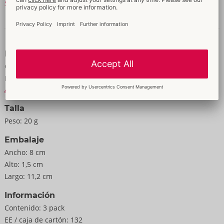
Seguir leyendo
de sujeción mantienen el paño goteante respectivo en su
posición de forma segura y sencilla durante el cunnilingus y el
Datos y propiedades
beso negro.
Datos
3 piezas (empaquetadas individualmente).
Color:
transparente
Material:
AT-10 Kunstharz
A la información material
Talla
Peso:
20 g
Embalaje
Ancho:
8 cm
Alto:
1,5 cm
Largo:
11,2 cm
Información
Contenido:
3 pack
EE / caja de cartón:
132