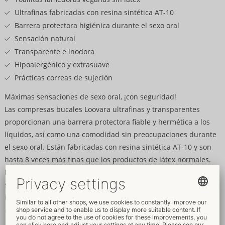
Ultrafinas fabricadas con resina sintética AT-10
Barrera protectora higiénica durante el sexo oral
Sensación natural
Transparente e inodora
Hipoalergénico y extrasuave
Prácticas correas de sujeción
Máximas sensaciones de sexo oral, ¡con seguridad!
Las compresas bucales Loovara ultrafinas y transparentes
proporcionan una barrera protectora fiable y hermética a los
líquidos, así como una comodidad sin preocupaciones durante
el sexo oral. Están fabricadas con resina sintética AT-10 y son
hasta 8 veces más finas que los productos de látex normales.
Para una sensación natural sin comprometer la máxima
seguridad, ya que como producto médico reduce el riesgo de
infecciones de transmisión sexual si se utiliza correctamente.
Además, es inodoro, hipoalergénico y extrasuave, perfecto para
la piel sensible de la zona facial e íntima. Las prácticas correas