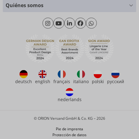
Tablas de tallas
+49 (0)461 50 40 308
Quiénes somos
Ciencia de materiales
Lunes - Jueves: 09:00 - 16:00
Sobre nosotros
Viernes: 09:00 - 15:00
Sostenibilidad
eroFame
Servicio al cliente
Preguntas más frecuentes (FAQ)
deutsch
english
français
italiano
polski
русский
nederlands
© ORION Versand GmbH & Co. KG – 2026
Pie de imprenta
Protección de datos