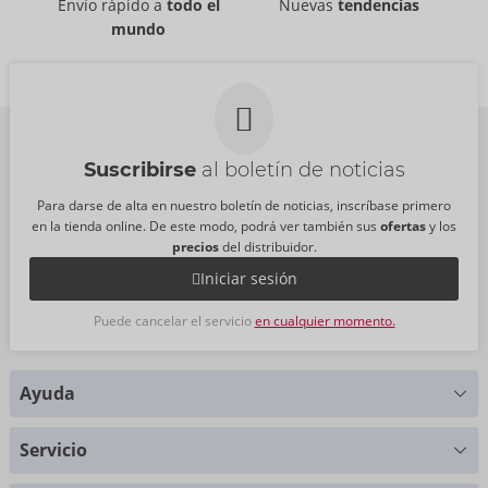
Envío rápido a
todo el
Nuevas
tendencias
GLYDE
GLYDE
mundo
04171300000
04171490000
PVR:
14,95 €
PVR:
14,95 €
Talla:
4 pack
Talla:
4 pack
Suscribirse
al boletín de noticias
Para darse de alta en nuestro boletín de noticias, inscríbase primero
en la tienda online. De este modo, podrá ver también sus
ofertas
y los
precios
del distribuidor.
Iniciar sesión
Puede cancelar el servicio
en cualquier momento.
Ayuda
¿Alguna pregunta?
Servicio
Le ayudaremos con mucho gusto