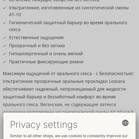
Ультратонкие, изготовленные из синтетической смолы
AT-10
Гигиенический защитный барьер во время орального
секса
Естественные ощущения
Прозрачный и без запаха
Гипоаллергенный и очень мягкий
Практичные фиксирующие ремни
Максимум ощущений от орального секса - с безопасностью!
Ультратонкие прозрачные оральные прокладки Loovara
обеспечивают надежный, непроницаемый для жидкости
защитный барьер и беззаботный комфорт во время
орального секса. Веганские, не содержащие латекса
прокладки изготовлены из синтетической смолы AT-10 и в 8
раз тоньше обычных латексных изделий. Для естественных
ощущений без ущерба для максимальной безопасности,
поскольку, будучи медицинским продуктом, они снижают