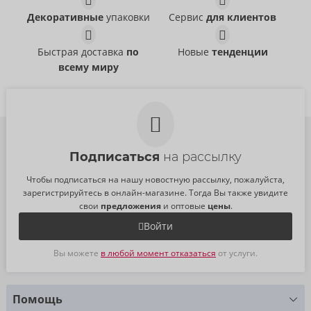
GLYDE
GLYDE
Декоративные
упаковки
Сервис
для клиентов
04171300000
04171490000
РРЦ:
14,95 €
РРЦ:
14,95 €
Быстрая доставка
по
Новые
тенденции
Размер:
4 pack
Размер:
4 pack
всему миру
Подписаться
на рассылку
Чтобы подписаться на нашу новостную рассылку, пожалуйста,
зарегистрируйтесь в онлайн-магазине. Тогда Вы также увидите
свои
предложения
и оптовые
цены
.
Войти
Вы можете
в любой момент отказаться
от услуги.
Помощь