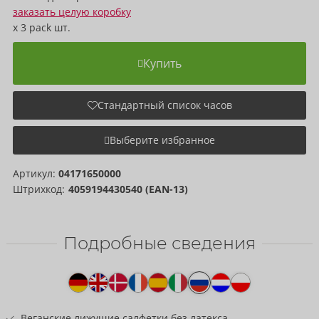
заказать целую коробку
x
3 pack
шт.
Купить
Стандартный список часов
Выберите избранное
Артикул:
04171650000
Штрихкод:
4059194430540 (EAN-13)
Подробные сведения
Текст
к
товару
Веганские лижущие салфетки без латекса