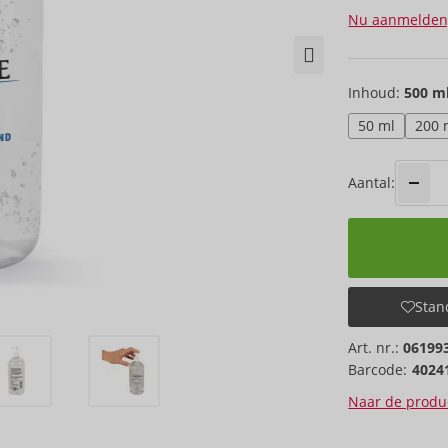
Nu aanmelden
Inhoud:
500 m
50 ml
200 
Aantal:
Stand
Art. nr.:
06199
Barcode:
4024
Naar de produc