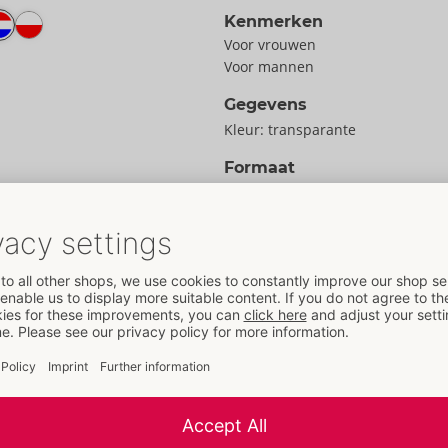
Kenmerken
Voor vrouwen
Voor mannen
Gegevens
Kleur:
transparante
Formaat
Gewicht:
572 g
gewenste lichaamsdelen
Verpakking
et latex condooms en
Breedte:
7 cm
Hoogte:
7 cm
Lengte:
20,8 cm
Informatie
Inhoud:
500 ml
Verpakkings­eenheid / doos:
25
Art. nr.:
06199300000
droxypropyl Guar
Barcode:
4024144629985 (EAN-13
c Acid