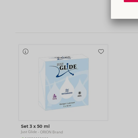
Set 3 x 50 ml
Just Glide
- ORION Brand