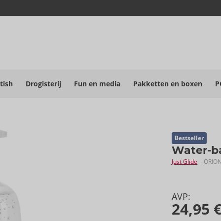
tish
Drogisterij
Fun en media
Pakketten en boxen
P
d
Bestseller
Water-b
Just Glide
- ORIO
AVP:
24,95 