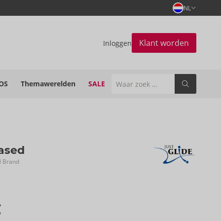
NL
Klant worden
Inloggen
OS
Themawerelden
SALE
ased
N Brand
€