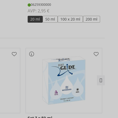
06259300000
06
AVP: 
2,95 €
AVP:
20 ml
50 ml
100 x 20 ml
200 ml
50
Bio 