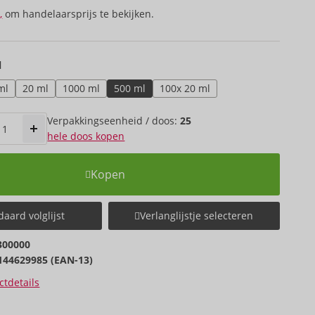
,
om handelaarsprijs te bekijken.
l
ml
20 ml
1000 ml
500 ml
100x 20 ml
Verpakkings­eenheid / doos:
25
hele doos kopen
Kopen
aard volglijst
Verlanglijstje selecteren
300000
144629985 (EAN-13)
tdetails