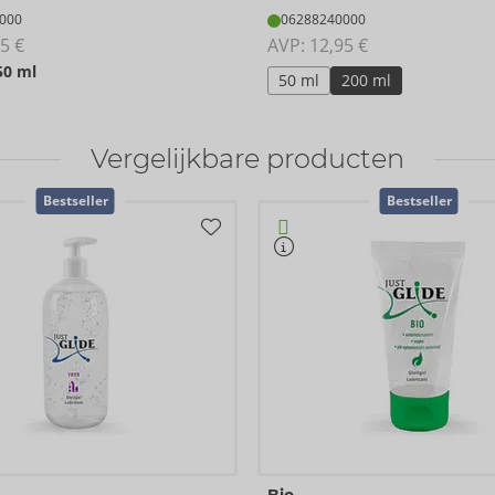
000
06288240000
5 €
AVP: 
12,95 €
50 ml
50 ml
200 ml
Vergelijkbare producten
Bestseller
Bestseller