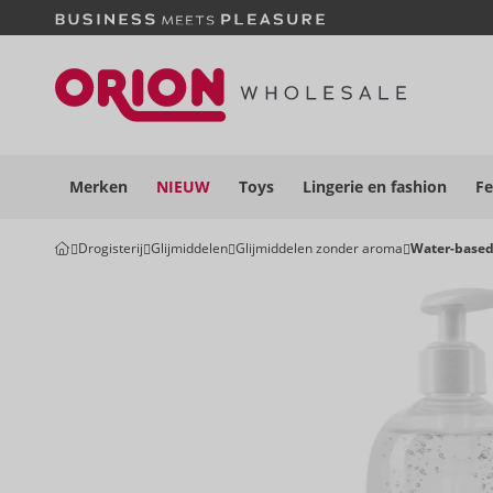
Merken
NIEUW
Toys
Lingerie en
fashion
Fe
Drogisterij
Glijmiddelen
Glijmiddelen zonder aroma
Water-base