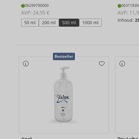
06299790000
06311830
AVP: 
24,95 €
AVP: 
11,9
Inhoud:
2
50 ml
200 ml
500 ml
1000 ml
Bestseller