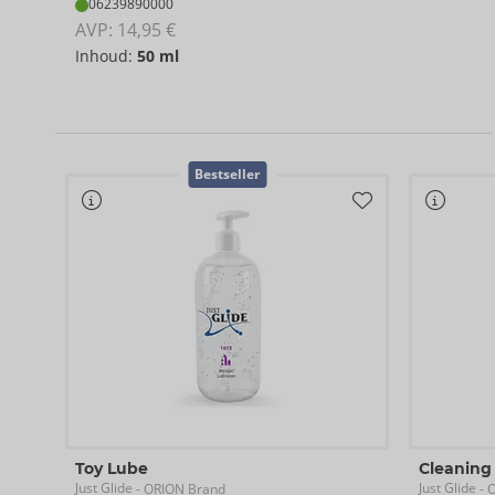
06239890000
AVP: 
14,95 €
Inhoud:
50 ml
Bestseller
Toy Lube
Cleaning
Just Glide
Just Glide
- ORION Brand
- 