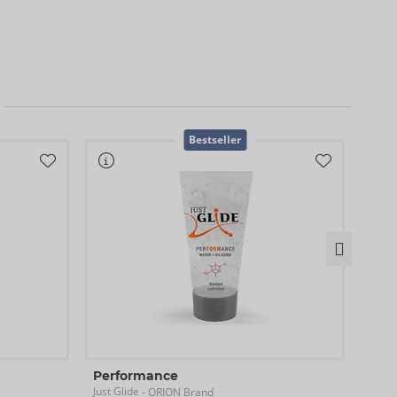
Bestseller
Performance
Pre
Just Glide
Just G
- ORION Brand