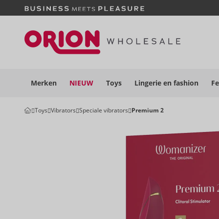
Merken
NIEUW
Toys
Lingerie en
fashion
Fe
Toys
Vibrators
Speciale vibrators
Premium 2