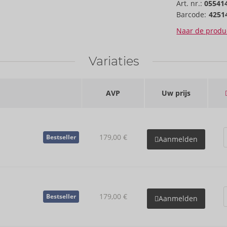
Art. nr.:
05541
Barcode:
4251
Naar de produc
Variaties
AVP
Uw prijs
179,00 €
Bestseller
Aanmelden
179,00 €
Bestseller
Aanmelden