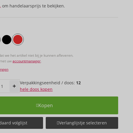
,
om handelaarsprijs te bekijken.
dat we het artikel niet bij je kunnen afleveren.
 met uw
accountmanager
.
ingen
Verpakkings­eenheid / doos:
12
hele doos kopen
Kopen
aard volglijst
Verlanglijstje selecteren