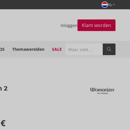
NL
Klant worden
Inloggen
OS
Themawerelden
SALE
 2
 €