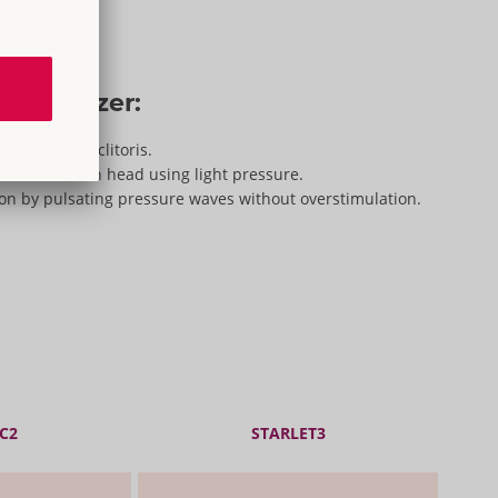
Womanizer:
o expose the clitoris.
the stimulation head using light pressure.
ion by pulsating pressure waves without overstimulation.
C2
STARLET3