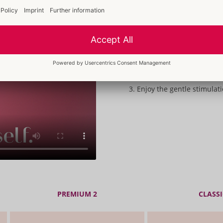
How to use the 
Slightly spread the labia t
Enclose the clitoris with 
Enjoy the gentle stimulat
PREMIUM 2
CLASSI