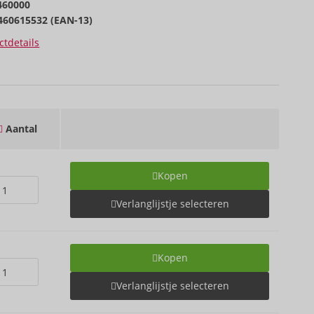
460000
460615532 (EAN-13)
tdetails
Aantal
Kopen
Verlanglijstje selecteren
Kopen
Verlanglijstje selecteren