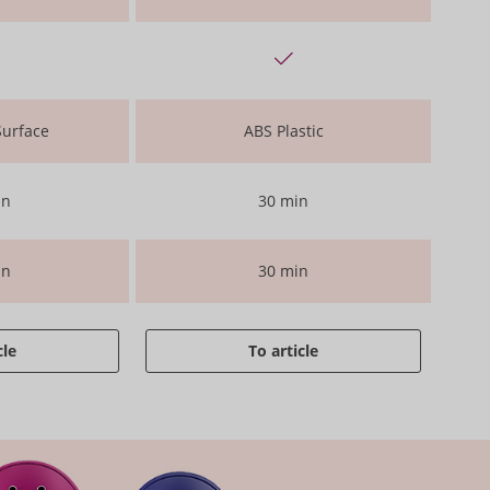
Surface
ABS Plastic
in
30 min
in
30 min
cle
To article