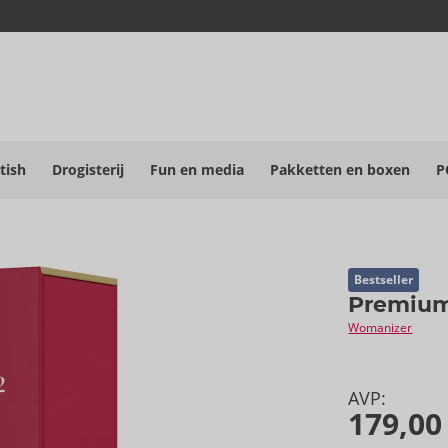
tish
Drogisterij
Fun en media
Pakketten en boxen
P
Bestseller
Premium
Womanizer
AVP:
179,00