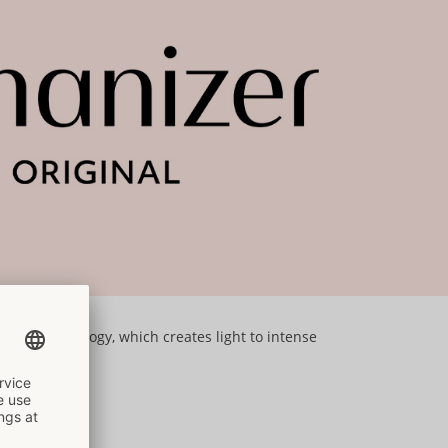
Air technology, which creates light to intense
is.