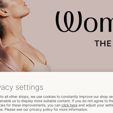
h-quality pleasure products. All devices have the unique Pleasure 
ction impulses and gives women an intense stimulation of the clitor