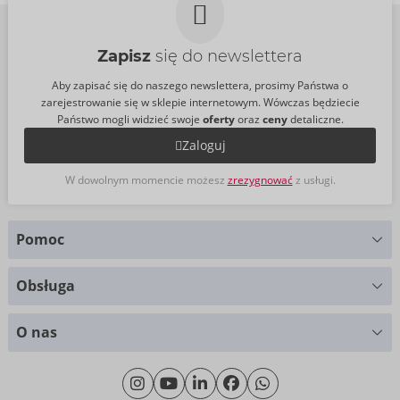
Zapisz
się do newslettera
Aby zapisać się do naszego newslettera, prosimy Państwa o
zarejestrowanie się w sklepie internetowym. Wówczas będziecie
Państwo mogli widzieć swoje
oferty
oraz
ceny
detaliczne.
Zaloguj
W dowolnym momencie możesz
zrezygnować
z usługi.
Pomoc
Masz pytania?
Obsługa
Służymy pomocą
Wykresy rozmiarów
+49 (0)461 50 40 308
O nas
Materiały
Poniedziałek - Czwartek: 09.00 - 16.00
O nas
Piątek: 09.00 - 15.00