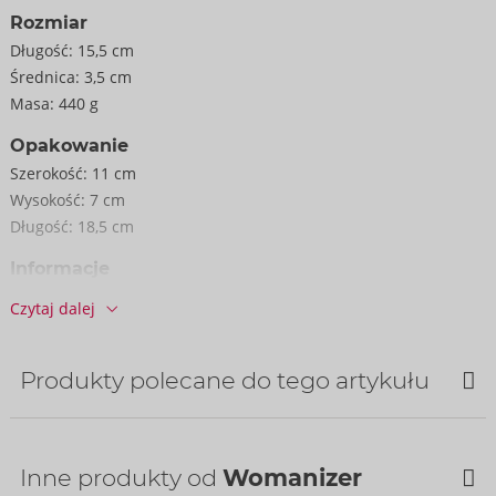
silikonu, co zapewnia beztroską przyjemność.
Rozmiar
Długość:
15,5 cm
Średnica:
3,5 cm
W zestawie kabel do ładowania Magnetic Charger, torba do
Masa:
440 g
przechowywania (100% bawełny) i wymienna nasadka.
Opakowanie
Opakowanie wyprodukowane z 41% mniejszej ilości plastiku.
Szerokość:
11 cm
Wysokość:
7 cm
155 x 50 x 35 mm.
Długość:
18,5 cm
Nasadki: 14 mm i 10 mm.
Informacje
Waga 135 g.
JO / karton:
12
Silikon.
Czytaj dalej
Nr art.:
05541460000
Kod kreskowy:
4251460615532 (EAN-13)
Numer taryfy celnej:
90191010
Produkty polecane do tego artykułu
Kraj pochodzenia:
CN
Bestseller
Dostępność
następna dostawa:
34/2026
Inne produkty od
Womanizer