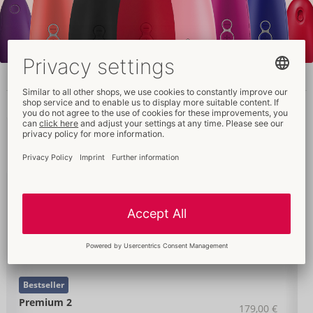
Warianty
Cena
Opis
sugerowana
Bestseller
Premium 2
179,00 €
Kolor: niebieski
05540650000
-
4251460615549 (EAN-13)
Bestseller
Premium 2
179,00 €