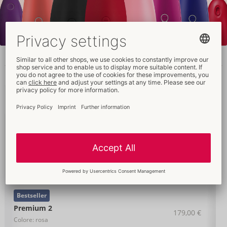
Variazioni
Descrizione
PI
Bestseller
Premium 2
179,00 €
Colore: blu
05540650000
-
4251460615549 (EAN-13)
Bestseller
Premium 2
179,00 €
Colore: rosa