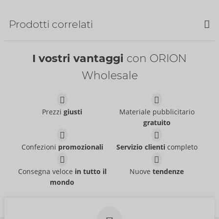
NOVITÀ
Prodotti correlati
I vostri vantaggi
con ORION
Water-based
Womanizer Charging
Wholesale
Just Glide
- ORION Brand
Cable
06100620000
Womanizer
PI:
39,95 €
05338900000
PI:
12,99 €
Beauty
Tester Beauty
Prezzi
giusti
Materiale pubblicitario
Womanizer
Womanizer
gratuito
54099000000
07544040000
PI:
69,00 €
PI:
0,00 €
Confezioni
promozionali
Servizio clienti
completo
RC Hands-free 3
Function Vibrator
Consegna veloce
in tutto il
Nuove
tendenze
JAVIDA
- ORION Brand
mondo
05553800000
PI:
79,95 €