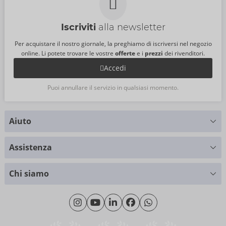
Iscriviti
alla newsletter
Per acquistare il nostro giornale, la preghiamo di iscriversi nel negozio
online. Li potete trovare le vostre
offerte
e i
prezzi
dei rivenditori.
Accedi
Puoi annullare il servizio in qualsiasi momento.
Aiuto
Hai delle domande?
Assistenza
Ti forniamo supporto
Tabella delle taglie
+49 (0)461 50 40 308
Chi siamo
Cliente materiale
Lunedì - Giovedì: 09:00 - 16:00
Riguardo a noi
Venerdì: 09:00 - 15:00
Sostenibilità