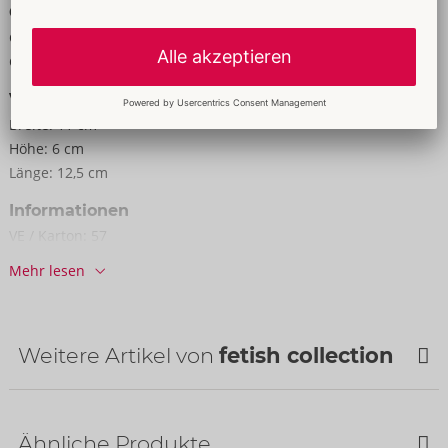
Größe
Größe:
S-L
Gewicht:
91 g
Verpackung
Breite:
11 cm
Höhe:
6 cm
Länge:
12,5 cm
Informationen
VE / Karton:
57
Art.-Nr.:
24907811101
Mehr lesen
Barcode:
4024144026142 (EAN-13)
Zolltarifnummer:
42031000
Herkunftsland:
PL
Weitere Artikel von
fetish collection
Verfügbarkeit
nächste Lieferung:
34/2026
Ähnliche Produkte