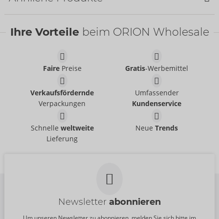
Ihre Vorteile
beim ORION Wholesale
Faire
Preise
Gratis
-Werbemittel
Mini Cock Cage
Anal Spreader Deluxe
Verkaufsfördernde
Umfassender
fetish collection
fetish collection
- ORION Brand
- ORION Brand
50064730000
50054850000
Verpackungen
Kundenservice
UVP:
49,95 €
UVP:
129,00 €
Strap-on
Dog Mask
Schnelle
weltweite
Neue
Trends
Vegan Fetish
fetish collection
- ORION Brand
Lieferung
24934381001
24900991000
UVP:
29,95 €
UVP:
49,95 €
Größe:
S-L
Größe:
S-L
Newsletter
abonnieren
Um unseren Newsletter zu abonnieren, melden Sie sich bitte im