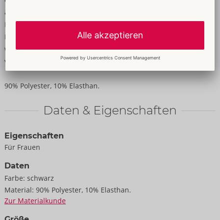
abnehmbarer Karabinerkette im offenem Schritt. Träger und
Neckholder passend verstellbar. Inklusive 2 Handfesseln mit
Karabinerketten, die in die Ringe seitlich am Body eingehakt
werden können. Die schmalen Fesselriemen sind mit ihren
verstellbaren Klettverschlüssen schnell passend angelegt.
90% Polyester, 10% Elasthan.
Daten & Eigenschaften
Eigenschaften
Für Frauen
Daten
Farbe:
schwarz
Material:
90% Polyester, 10% Elasthan.
Zur Materialkunde
Größe