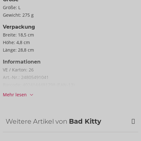
Größe:
L
Gewicht:
275 g
Verpackung
Breite:
18,5 cm
Höhe:
4,8 cm
Länge:
28,8 cm
Informationen
VE / Karton:
26
Art.-Nr.:
24805491041
Barcode:
4024144481798 (EAN-13)
Zolltarifnummer:
61143000
Mehr lesen
Herkunftsland:
CN
Weitere Artikel von
Bad Kitty
NEU
NEU