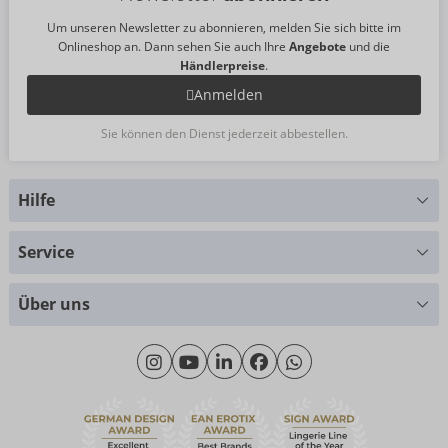
Um unseren Newsletter zu abonnieren, melden Sie sich bitte im
Onlineshop an. Dann sehen Sie auch Ihre
Angebote
und die
Händlerpreise
.
Anmelden
Sie können den Dienst jederzeit abbestellen.
Hilfe
Sie haben Fragen?
Service
Wir helfen Ihnen gern weiter
Größentabellen
+49 (0)461 50 40 308
Über uns
Materialkunde
Montag - Donnerstag: 09:00 - 16:00 Uhr
Wir über uns
Freitag: 09:00 - 15:00 Uhr
Nachhaltigkeit
eroFame
Kontakt