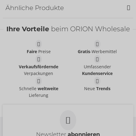
Ähnliche Produkte
NEU
Ihre Vorteile
beim ORION Wholesale
Faire
Preise
Gratis
-Werbemittel
Nipple Stickers with
Harness
Verkaufsfördernde
Umfassender
Chain
Bad Kitty
- ORION Brand
Verpackungen
Kundenservice
Bad Kitty
- ORION Brand
24938701101
07822030000
UVP:
79,95 €
Harness-Set
Harness
UVP:
19,95 €
Schnelle
weltweite
Neue
Trends
Größe:
S-L
Bad Kitty
Bad Kitty
- ORION Brand
- ORION Brand
Lieferung
24805811041
24938701101
UVP:
79,95 €
UVP:
79,95 €
Größe:
S-L
Newsletter
abonnieren