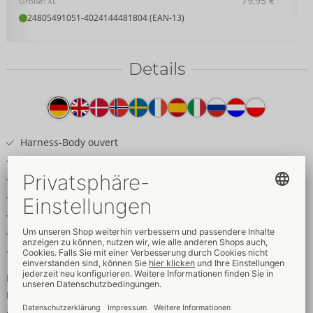
79,95 €
Größe: XL
24805491051
-
4024144481804 (EAN-13)
Details
Produkttext
Harness-Body ouvert
Inklusive 2 Fesseln an Karabinerketten
Edler schwarzer Mattlook
Weiche elastische Riemen
Passend verstellbar
Schrittkette abnehmbar
Schmale softe Fesseln mit Klettverschlüssen
Fesselnder Einteiler!
Extravaganter Harness-Body ouvert von Bad Kitty aus weichen
elastischen Riemen im edlen schwarzen Mattlook. Mit