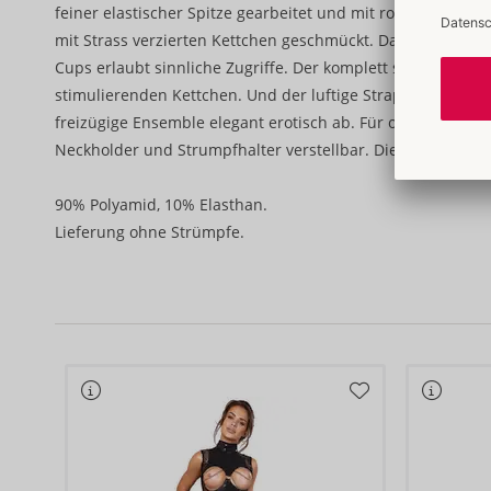
feiner elastischer Spitze gearbeitet und mit roségoldfarb
mit Strass verzierten Kettchen geschmückt. Das Bralette mi
Cups erlaubt sinnliche Zugriffe. Der komplett schrittoffene
stimulierenden Kettchen. Und der luftige Strapsgurt in Sc
freizügige Ensemble elegant erotisch ab. Für optimale Pass
Neckholder und Strumpfhalter verstellbar. Die Kettchen s
90% Polyamid, 10% Elasthan.
Lieferung ohne Strümpfe.