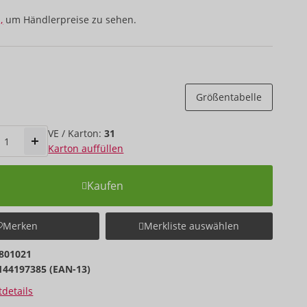
,
um Händlerpreise zu sehen.
Größentabelle
VE / Karton:
31
Karton auffüllen
Kaufen
Merken
Merkliste auswählen
801021
144197385 (EAN-13)
details