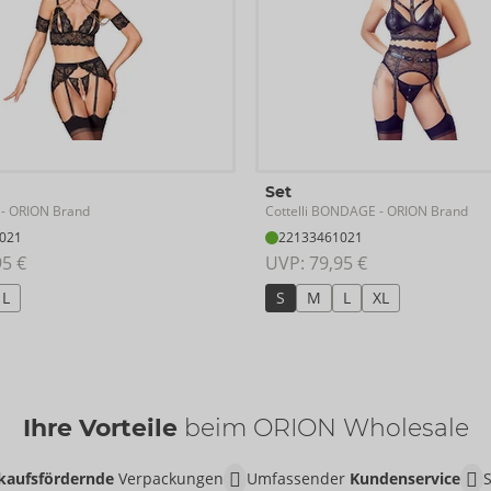
Set
Cottelli BONDAGE
- ORION Brand
- ORION Brand
021
22133461021
95 €
UVP: 
79,95 €
L
S
M
L
XL
Ihre Vorteile
beim ORION Wholesale
kaufsfördernde
Verpackungen
Umfassender
Kundenservice