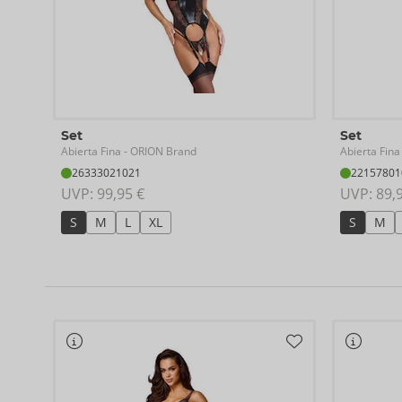
Set
Set
Abierta Fina
Abierta Fina
- ORION Brand
26333021021
22157801
UVP: 
99,95 €
UVP: 
89,
S
M
L
XL
S
M