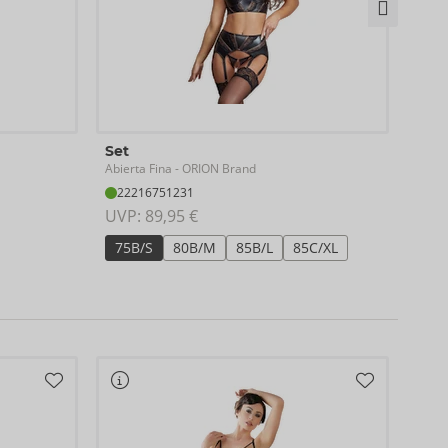
Set
Set
Abier
Abierta Fina
- ORION Brand
22
22216751231
UVP:
UVP: 
89,95 €
S
75B/S
80B/M
85B/L
85C/XL