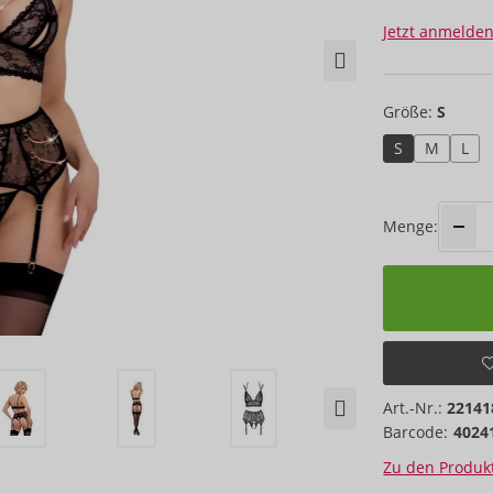
Jetzt anmelden
Größe:
S
S
M
L
Menge:
Art.-Nr.:
22141
Barcode:
4024
Zu den Produkt