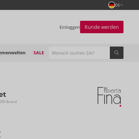
DE
Kunde werden
Einloggen
emenwelten
SALE
et
ION Brand
€