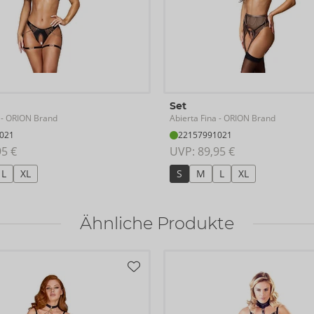
Set
Abierta Fina
- ORION Brand
- ORION Brand
021
22157991021
95 €
UVP: 
89,95 €
L
XL
S
M
L
XL
Ähnliche Produkte