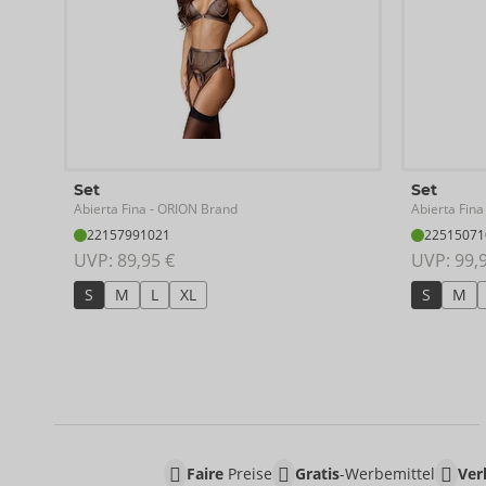
Set
Set
Abierta Fina
Abierta Fina
- ORION Brand
22157991021
22515071
UVP: 
89,95 €
UVP: 
99,
S
M
L
XL
S
M
Faire
Preise
Gratis
-Werbemittel
Ver