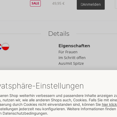
49,95 €
SALE
Anmelden
Details
Eigenschaften
Für Frauen
Im Schritt offen
Aus/mit Spitze
Daten
Farbe:
schwarz
Material:
90% Polyamid, 10%
Elasthan
Zur Materialkunde
Größe
ta Fina. Alles ist aus
Größe:
S