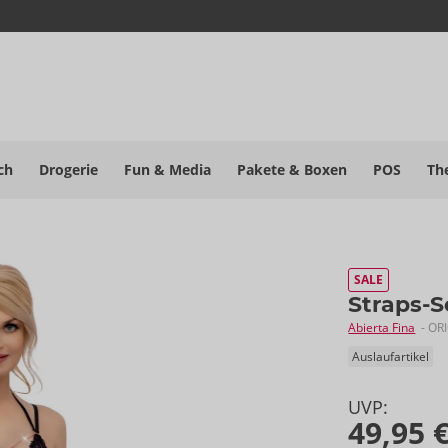
ch
Drogerie
Fun & Media
Pakete
& Boxen
POS
Th
SALE
Straps-S
Abierta Fina
- OR
Auslaufartikel
UVP:
49,95 