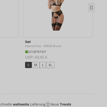
Set
Set
Abierta Fina
Abier
- ORION Brand
22126761021
26
UVP: 
69,95 €
UVP:
S
M
L
XL
S
Schnelle
weltweite
Lieferung
Neue
Trends