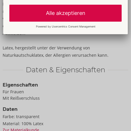
Bauchfreies Langarm-Shirt von LateX aus Naturlatex (geklebt) in
rauchfarbener Transparenz. Mit großem dekorativen Metallring
vorne unter dem stilvollen Stehkragen. Im Rücken mit
durchgehendem Reißverschluss für bequemes An- und
Auskleiden.
Latex, hergestellt unter der Verwendung von
Naturkautschuklatex, der Allergien verursachen kann.
Daten & Eigenschaften
Eigenschaften
Für Frauen
Mit Reißverschluss
Daten
Farbe:
transparent
Material:
100% Latex
Zur Materialkunde