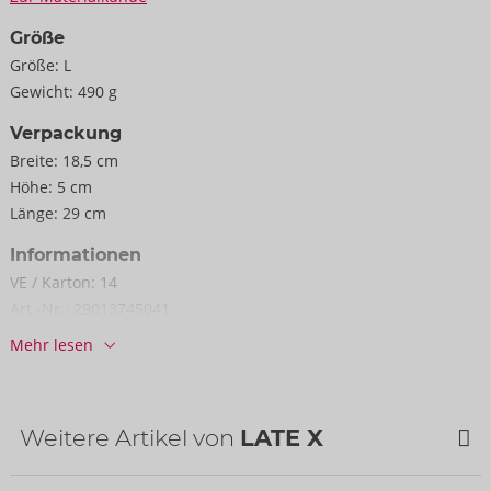
Größe
Größe:
L
Gewicht:
490 g
Verpackung
Breite:
18,5 cm
Höhe:
5 cm
Länge:
29 cm
Informationen
VE / Karton:
14
Art.-Nr.:
29013745041
Barcode:
4024144470709 (EAN-13)
Mehr lesen
Zolltarifnummer:
40159000
Herkunftsland:
PL
Weitere Artikel von
LATE X