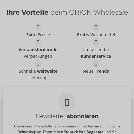
Ihre Vorteile
beim ORION Wholesale
Faire
Preise
Gratis
-Werbemittel
Verkaufsfördernde
Umfassender
Verpackungen
Kundenservice
Shirt aus Latex
Kleid aus Latex
LATE X
LATE X
- ORION Brand
- ORION Brand
Schnelle
weltweite
Neue
Trends
29013661021
29013901021
Lieferung
UVP:
199,00 €
UVP:
369,00 €
Newsletter
abonnieren
Um unseren Newsletter zu abonnieren, melden Sie sich bitte im
Onlineshop an. Dann sehen Sie auch Ihre
Angebote
und die