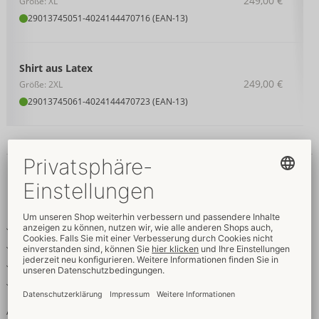
249,00 €
Größe: XL
29013745051
-
4024144470716 (EAN-13)
Shirt aus Latex
249,00 €
Größe: 2XL
29013745061
-
4024144470723 (EAN-13)
Details
Produkttext
Bauchfreies Langarm-Shirt aus Latex
Rauchfarben-transparent
Großer Metallring vorn am Stehkragen
Durchgehender Reißverschluss im Rücken
Aufregend transparent!