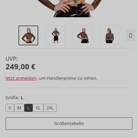
UVP:
249,00 €
Jetzt anmelden,
um Händlerpreise zu sehen.
Größe:
L
S
M
L
XL
2XL
Größentabelle