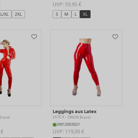
€
UVP: 
59,95 €
L/XL
2XL
S
M
L
XL
Leggings aus Latex
LATE X
Brand
- ORION Brand
29012003021
 €
UVP: 
119,00 €