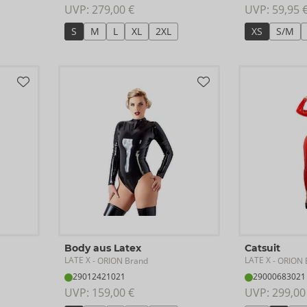
UVP: 
279,00 €
UVP: 
59,95 
S
M
L
XL
2XL
XS
S/M
Body aus Latex
Catsuit
LATE X
LATE X
- ORION Brand
- ORION 
29012421021
29000683021
UVP: 
159,00 €
UVP: 
299,00