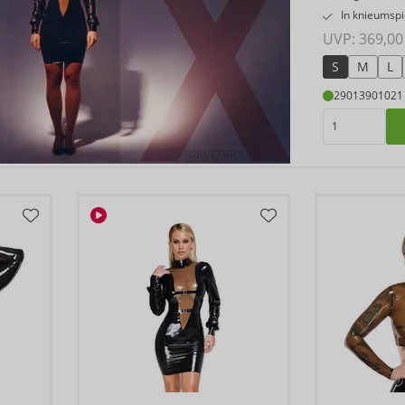
In knieumsp
UVP: 
369,00
S
M
L
29013901021