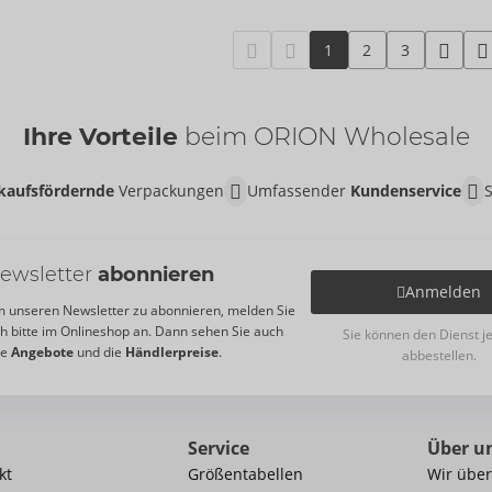
1
2
3
Ihre Vorteile
beim ORION Wholesale
kaufsfördernde
Verpackungen
Umfassender
Kundenservice
ewsletter
abonnieren
Anmelden
 unseren Newsletter zu abonnieren, melden Sie
ch bitte im Onlineshop an. Dann sehen Sie auch
Sie können den Dienst j
re
Angebote
und die
Händlerpreise
.
abbestellen.
Service
Über u
kt
Größentabellen
Wir über