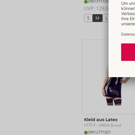
29013151031
UVP: 
129,00 €
S
M
L
XL
2XL
Kleid aus Latex
LATE X
- ORION Brand
29012771021