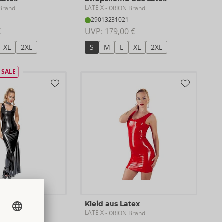
LATE X
Brand
- ORION Brand
29013231021
€
UVP: 
179,00 €
XL
2XL
S
M
L
XL
2XL
SALE
tex
Kleid aus Latex
LATE X
Brand
- ORION Brand