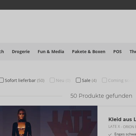
ch
Drogerie
Fun & Media
Pakete
& Boxen
POS
Th
Sofort
lieferbar
(50)
Neu
(0)
Sale
(4)
Coming soon
50
Produkte gefunden
Kleid aus 
LATE X
- ORION 
Enges schwa