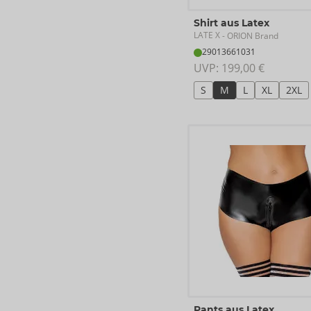
Shirt aus Latex
LATE X
- ORION Brand
29013661031
UVP: 
199,00 €
S
M
L
XL
2XL
Pants aus Latex