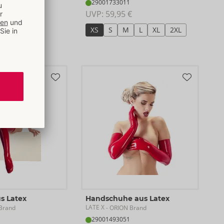
29001733011
UVP: 
59,95 €
 €
XS
S
M
L
XL
2XL
XL
2XL
s Latex
Handschuhe aus Latex
LATE X
Brand
- ORION Brand
29001493051