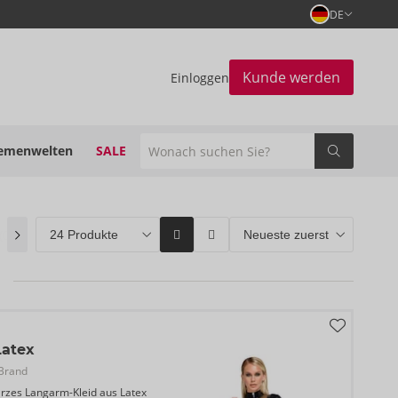
DE
Kunde werden
Einloggen
emenwelten
SALE
(0)
ORION Brands
(50)
Bestseller
(4)
Latex
Brand
rzes Langarm-Kleid aus Latex