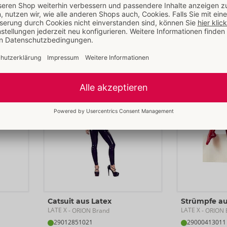
Auslaufartikel
29013401031
UVP: 
169,00 €
29013311021
UVP: 
169,00
S
M
L
XL
2XL
S
M
L
Catsuit aus Latex
Strümpfe au
LATE X
LATE X
- ORION Brand
- ORION 
29012851021
29000413011