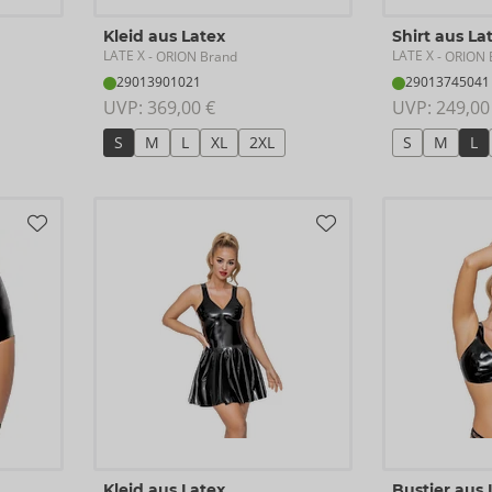
Kleid aus Latex
Shirt aus La
LATE X
LATE X
- ORION Brand
- ORION 
29013901021
29013745041
UVP: 
369,00 €
UVP: 
249,00
S
M
L
XL
2XL
S
M
L
Kleid aus Latex
Bustier aus 