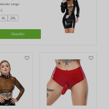
ielender Länge
 €
XL
2XL
Kaufen