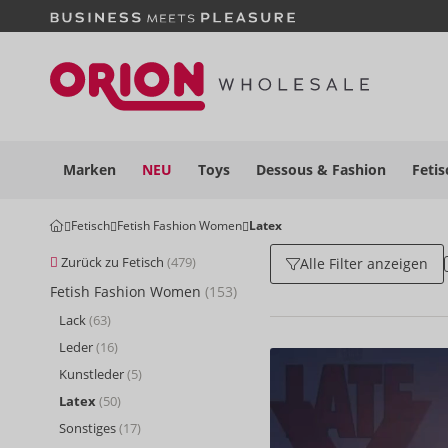
Marken
NEU
Toys
Dessous
& Fashion
Fetis
Fetisch
Fetish Fashion Women
Latex
Zurück zu Fetisch
(479)
Alle Filter anzeigen
Fetish Fashion Women
(153)
Lack
(63)
Leder
(16)
Kunstleder
(5)
Latex
(50)
Sonstiges
(17)