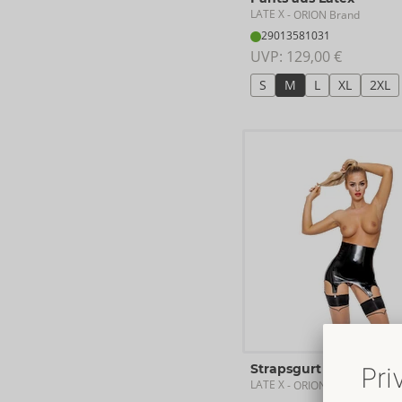
LATE X
- ORION Brand
29013581031
UVP: 
129,00 €
S
M
L
XL
2XL
Strapsgurt aus Latex
LATE X
- ORION Brand