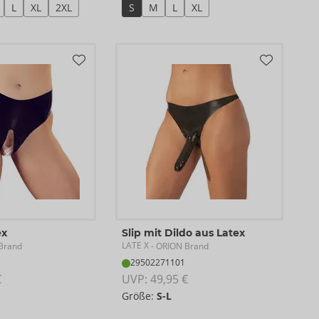
L
XL
2XL
S
M
L
XL
ex
Slip mit Dildo aus Latex
LATE X
Brand
- ORION Brand
29502271101
€
UVP: 
49,95 €
Größe:
S-L