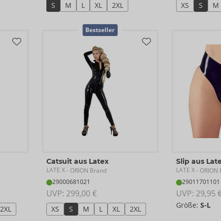
S
M
L
XL
2XL
XS
S
M
Bestseller
Catsuit aus Latex
Slip aus Lat
LATE X
LATE X
- ORION Brand
- ORION 
29000681021
29011701101
UVP: 
299,00 €
UVP: 
29,95 
Größe:
S-L
2XL
XS
S
M
L
XL
2XL