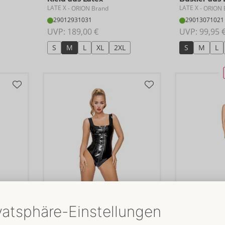
LATE X
LATE X
- ORION Brand
- ORION 
29012931031
29013071021
UVP: 
189,00 €
UVP: 
99,95 
S
M
L
XL
2XL
S
M
L
Body aus Latex
Kleid aus La
LATE X
LATE X
- ORION Brand
- ORION 