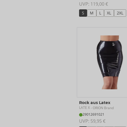
UVP: 
119,00 €
S
M
L
XL
2XL
Rock aus Latex
LATE X
- ORION Brand
29012691021
UVP: 
59,95 €