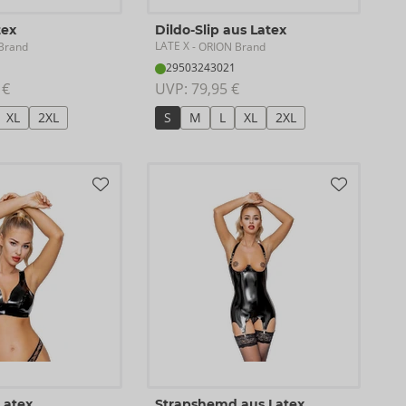
tex
Dildo-Slip aus Latex
LATE X
Brand
- ORION Brand
29503243021
 €
UVP: 
79,95 €
XL
2XL
S
M
L
XL
2XL
Latex
Strapshemd aus Latex