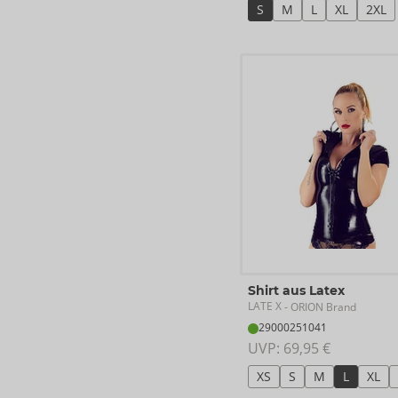
S
M
L
XL
2XL
Shirt aus Latex
LATE X
- ORION Brand
29000251041
UVP: 
69,95 €
XS
S
M
L
XL