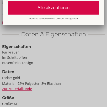
gefütterten Bügel-Cups für perfekten busenfreien Sitz.
Zwischen den Cups mit kleinem Herz-Schmuckanhänger. Auch
an den passend verstellbaren Trägern vorne jeweils ein
schönes Schmuckdetail. Im Rücken ein verstellbarer
Mehr lesen
Hakenverschluss. Der Riostring verführt mit offenem Schritt
und mit Schmuckdetails vorne im elastischen Bund.
Daten & Eigenschaften
92% Polyester, 8% Elasthan.
Eigenschaften
Für Frauen
Im Schritt offen
Busenfreies Design
Daten
Farbe:
gold
Material:
92% Polyester, 8% Elasthan
Zur Materialkunde
Größe
Größe:
M