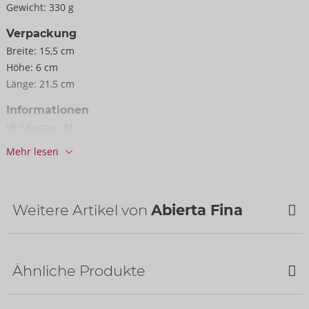
Gewicht:
330 g
Verpackung
Breite:
15,5 cm
Höhe:
6 cm
Länge:
21,5 cm
Informationen
VE / Karton:
31
Art.-Nr.:
22216246031
Mehr lesen
Barcode:
4024144661947 (EAN-13)
Zolltarifnummer:
62129000
Herkunftsland:
CN
Weitere Artikel von
Abierta Fina
Ähnliche Produkte