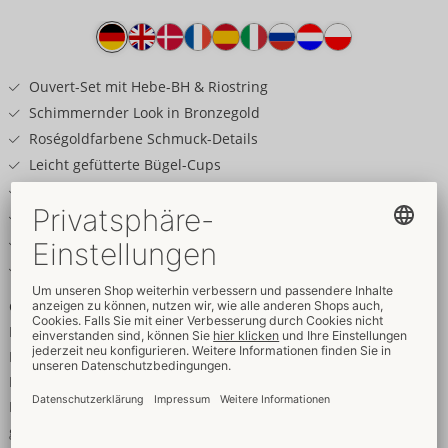
Produkttext
Ouvert-Set mit Hebe-BH & Riostring
Schimmernder Look in Bronzegold
Roségoldfarbene Schmuck-Details
Leicht gefütterte Bügel-Cups
Eingearbeitete Formstäbe
Einladend offen im Schritt
Träger verstellbar
Weich & elastisch für hohen Tragekomfort
Glamour mit Wow-Faktor!
Luxuriöses Ouvert-Set von Abierta Fina mit Hebe-BH und
Riostring in stilvoll schillerndem Bronzegold mit schwarzen
Details und edlen roségoldfarbenen Schmuck-Elementen.
Rundum elastisch und weich anschmiegsam. Länger
geschnittener Hebe-BH mit Formstäben vorne und leicht