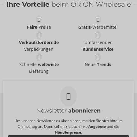
Ihre Vorteile
beim ORION Wholesale
Faire
Preise
Gratis
-Werbemittel
Set
Set
Verkaufsfördernde
Umfassender
Abierta Fina
- ORION Brand
Abierta Fina
- ORION Brand
26333021021
Verpackungen
Kundenservice
22157801021
UVP:
99,95 €
UVP:
89,95 €
Set
Set
Schnelle
weltweite
Neue
Trends
Abierta Fina
Abierta Fina
- ORION Brand
- ORION Brand
Lieferung
22515581031
22514931031
UVP:
79,95 €
UVP:
99,95 €
Newsletter
abonnieren
Um unseren Newsletter zu abonnieren, melden Sie sich bitte im
Onlineshop an. Dann sehen Sie auch Ihre
Angebote
und die
Händlerpreise
.